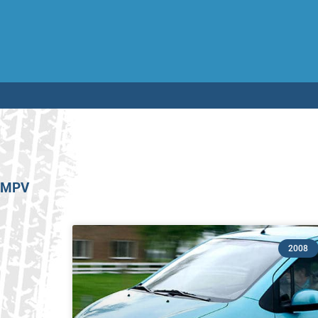
Testen op 
MPV
2008