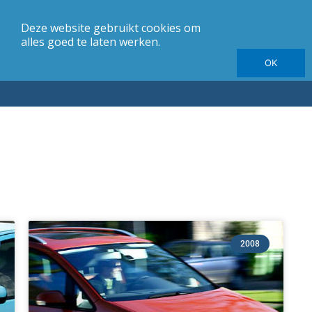
Deze website gebruikt cookies om
merk
Carrosserie
Jaargang
Elektrische autotesten
alles goed te laten werken.
OK
Autotesten
Pagina
Pagina
2008