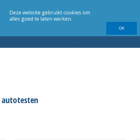
Deze website gebruikt cookies om
merk
Carrosserie
Jaargang
Elektrische autotesten
alles goed te laten werken.
OK
Autotesten
 autotesten