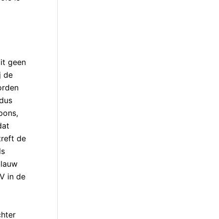
it geen
j de
orden
 dus
pons,
dat
reft de
ls
blauw
QV in de
chter