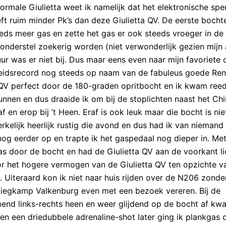
ormale Giulietta weet ik namelijk dat het elektronische spe
eft ruim minder Pk’s dan deze Giulietta QV. De eerste bocht
steeds meer gas en zette het gas er ook steeds vroeger in de
onderstel zoekerig worden (niet verwonderlijk gezien mijn
ur was er niet bij. Dus maar eens even naar mijn favoriete o
lheidsrecord nog steeds op naam van de fabuleus goede Ren
 QV perfect door de 180-graden opritbocht en ik kwam reed
nnen en dus draaide ik om bij de stoplichten naast het Ch
f en erop bij ’t Heen. Eraf is ook leuk maar die bocht is nie
rkelijk heerlijk rustig die avond en dus had ik van niemand 
 nog eerder op en trapte ik het gaspedaal nog dieper in. Me
s door de bocht en had de Giulietta QV aan de voorkant lic
door het hogere vermogen van de Giulietta QV ten opzichte v
. Uiteraard kon ik niet naar huis rijden over de N206 zonde
liegkamp Valkenburg even met een bezoek vereren. Bij de
mmend links-rechts heen en weer glijdend op de bocht af kw
 en een driedubbele adrenaline-shot later ging ik plankgas 