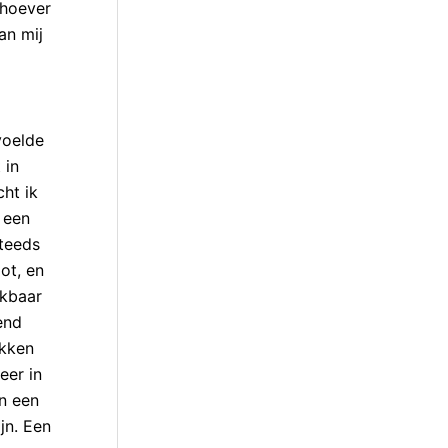
 hoever
an mij
voelde
 in
ht ik
 een
steeds
ot, en
jkbaar
end
ekken
eer in
n een
jn. Een