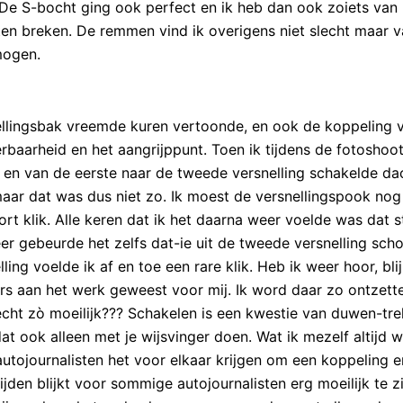
 De S-bocht ging ook perfect en ik heb dan ook zoiets van
ten breken. De remmen vind ik overigens niet slecht maar v
mogen.
nellingsbak vreemde kuren vertoonde, en ook de koppeling 
rbaarheid en het aangrijppunt. Toen ik tijdens de fotoshoot
en van de eerste naar de tweede versnelling schakelde dac
 maar dat was dus niet zo. Ik moest de versnellingspook nog
rt klik. Alle keren dat ik het daarna weer voelde was dat 
eer gebeurde het zelfs dat-ie uit de tweede versnelling scho
ing voelde ik af en toe een rare klik. Heb ik weer hoor, bli
ers aan het werk geweest voor mij. Ik word daar zo ontzett
echt zò moeilijk??? Schakelen is een kwestie van duwen-tr
dat ook alleen met je wijsvinger doen. Wat ik mezelf altijd w
tojournalisten het voor elkaar krijgen om een koppeling e
jden blijkt voor sommige autojournalisten erg moeilijk te zi