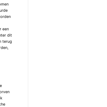
nomen
eurde
 worden
r een
ter dit
n terug
rden,
te
torven
jk
che