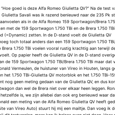
: “Hoe goed is deze Alfa Romeo Giulietta QV?” Na de test v
 Giulietta Savali was ik razend benieuwd naar de 235 Pk s
 aanvoelen als in de Alfa Romeo 159 Sportwagon/Brera 1.7
ijken met de 159 Sportwagon 1.750 TBi en de Brera 1.750 TB
nd (=Dynamic) zetten. In de D-stand voelt de Giulietta QV
noeg toch totaal anders dan een 159 Sportwagon 1.750 TBi
Brera 1.750 TBi voelen vooral rustig krachtig aan terwijl d
nvoelt. Op papier heeft de Giulietta QV in de D-stand overi
an de 159 Sportwagon 1.750 TBi/Brera 1.750 TBi maar dat v
Ronald Vermeulen, de huistuner van Vireo in Houten, langs g
sen het 1.750 TBi-Giulietta QV motorblok en het 1.750 TBi-1
 nog geen meting gedaan van de Giulietta QV, en dus kon
twagon dan wel de Brera niet over elkaar heen leggen. Ron
t hetzelfde is, we zijn allebei dan ook erg benieuwd waar da
Ronald een meting van de Alfa Romeo Giulietta QV heeft ged
ite van Vireo Auto) stuurt hij mij een mailtje. Dan voeg ik d
j dit testverslag, meer kan ik helaas even niet doen. Voor