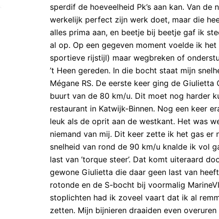
sperdif de hoeveelheid Pk’s aan kan. Van de n
werkelijk perfect zijn werk doet, maar die he
alles prima aan, en beetje bij beetje gaf ik 
al op. Op een gegeven moment voelde ik het 
sportieve rijstijl) maar wegbreken of onderstu
’t Heen gereden. In die bocht staat mijn sne
Mégane RS. De eerste keer ging de Giulietta
buurt van de 80 km/u. Dit moet nog harder ku
restaurant in Katwijk-Binnen. Nog een keer era
leuk als de oprit aan de westkant. Het was we
niemand van mij. Dit keer zette ik het gas er
snelheid van rond de 90 km/u knalde ik vol ga
last van ’torque steer’. Dat komt uiteraard 
gewone Giulietta die daar geen last van heeft
rotonde en de S-bocht bij voormalig MarineV
stoplichten had ik zoveel vaart dat ik al re
zetten. Mijn bijnieren draaiden even overuren