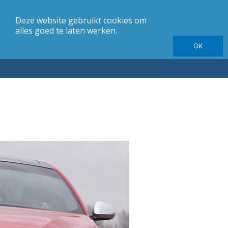
Deze website gebruikt cookies om
merk
Carrosserie
Jaargang
Elektrische autotesten
alles goed te laten werken.
OK
Autotesten