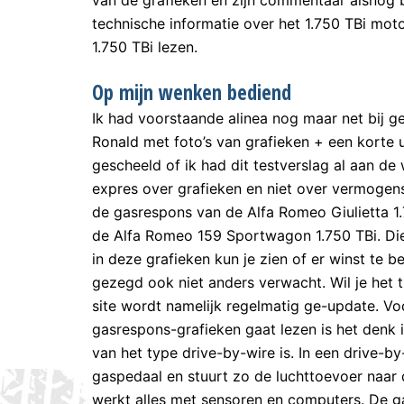
technische informatie over het 1.750 TBi mot
1.750 TBi lezen.
Op mijn wenken bediend
Ik had voorstaande alinea nog maar net bij g
Ronald met foto’s van grafieken + een korte u
gescheeld of ik had dit testverslag al aan de
expres over grafieken en niet over vermogens
de gasrespons van de Alfa Romeo Giulietta 1
de Alfa Romeo 159 Sportwagon 1.750 TBi. Die
in deze grafieken kun je zien of er winst te beh
gezegd ook niet anders verwacht. Wil je het 
site wordt namelijk regelmatig ge-update. Vo
gasrespons-grafieken gaat lezen is het denk
van het type drive-by-wire is. In een drive-b
gaspedaal en stuurt zo de luchttoevoer naar
werkt alles met sensoren en computers. De ga