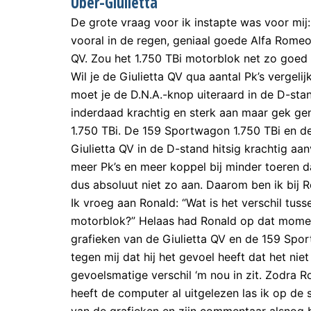
Über-Giulietta
De grote vraag voor ik instapte was voor mij
vooral in de regen, geniaal goede Alfa Romeo
QV. Zou het 1.750 TBi motorblok net zo goed
Wil je de Giulietta QV qua aantal Pk’s vergel
moet je de D.N.A.-knop uiteraard in de D-sta
inderdaad krachtig en sterk aan maar gek ge
1.750 TBi. De 159 Sportwagon 1.750 TBi en de 
Giulietta QV in de D-stand hitsig krachtig aa
meer Pk’s en meer koppel bij minder toeren d
dus absoluut niet zo aan. Daarom ben ik bij 
Ik vroeg aan Ronald: “Wat is het verschil tus
motorblok?” Helaas had Ronald op dat moment
grafieken van de Giulietta QV en de 159 Spor
tegen mij dat hij het gevoel heeft dat het nie
gevoelsmatige verschil ‘m nou in zit. Zodra 
heeft de computer al uitgelezen las ik op de s
van de grafieken en zijn commentaar alsnog bi