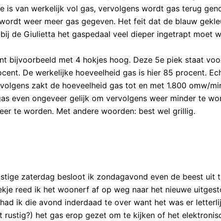
ke is van werkelijk vol gas, vervolgens wordt gas terug ge
s wordt weer meer gas gegeven. Het feit dat de blauw gekl
at bij de Giulietta het gaspedaal veel dieper ingetrapt moet
gint bijvoorbeeld met 4 hokjes hoog. Deze 5e piek staat voo
ent. De werkelijke hoeveelheid gas is hier 85 procent. Ech
rvolgens zakt de hoeveelheid gas tot en met 1.800 omw/mi
 gas even ongeveer gelijk om vervolgens weer minder te wo
r te worden. Met andere woorden: best wel grillig.
ustige zaterdag besloot ik zondagavond even de beest uit 
ekje reed ik het woonerf af op weg naar het nieuwe uitges
had ik die avond inderdaad te over want het was er letterli
t rustig?) het gas erop gezet om te kijken of het elektronis