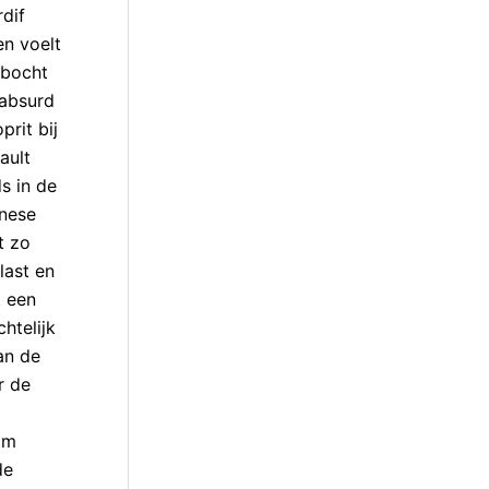
rdif
en voelt
 bocht
 absurd
prit bij
ault
s in de
inese
t zo
last en
t een
htelijk
an de
r de
am
de