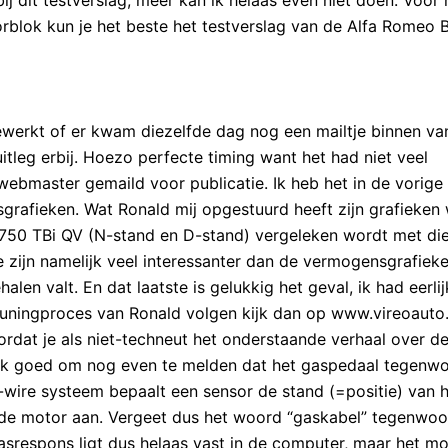
orblok kun je het beste het testverslag van de Alfa Romeo 
ewerkt of er kwam diezelfde dag nog een mailtje binnen va
itleg erbij. Hoezo perfecte timing want het had niet veel
 webmaster gemaild voor publicatie. Ik heb het in de vorige 
grafieken. Wat Ronald mij opgestuurd heeft zijn grafieken
.750 TBi QV (N-stand en D-stand) vergeleken wordt met di
 zijn namelijk veel interessanter dan de vermogensgrafiek
alen valt. En dat laatste is gelukkig het geval, ik had eerlij
tuningproces van Ronald volgen kijk dan op www.vireoauto.
ordat je als niet-techneut het onderstaande verhaal over d
 ik goed om nog even te melden dat het gaspedaal tegenw
y-wire systeem bepaalt een sensor de stand (=positie) van 
 de motor aan. Vergeet dus het woord “gaskabel” tegenwoo
srespons ligt dus helaas vast in de computer, maar het mo