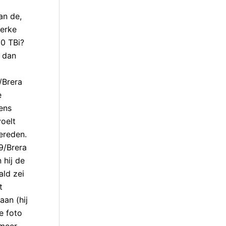
an de,
terke
50 TBi?
i dan
/Brera
e
gens
oelt
ereden.
59/Brera
 hij de
ald zei
t
aan (hij
e foto
 meer