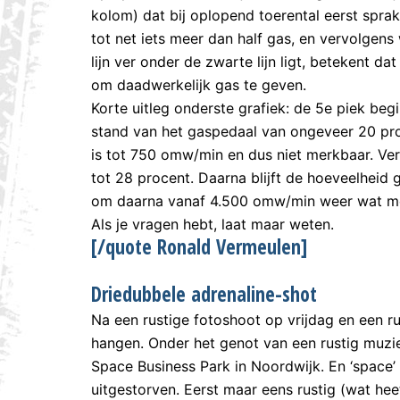
kolom) dat bij oplopend toerental eerst spra
tot net iets meer dan half gas, en vervolgen
lijn ver onder de zwarte lijn ligt, betekent d
om daadwerkelijk gas te geven.
Korte uitleg onderste grafiek: de 5e piek be
stand van het gaspedaal van ongeveer 20 proc
is tot 750 omw/min en dus niet merkbaar. Ve
tot 28 procent. Daarna blijft de hoeveelheid
om daarna vanaf 4.500 omw/min weer wat mee
Als je vragen hebt, laat maar weten.
[/quote Ronald Vermeulen]
Driedubbele adrenaline-shot
Na een rustige fotoshoot op vrijdag en een r
hangen. Onder het genot van een rustig muzi
Space Business Park in Noordwijk. En ‘space’ 
uitgestorven. Eerst maar eens rustig (wat hee