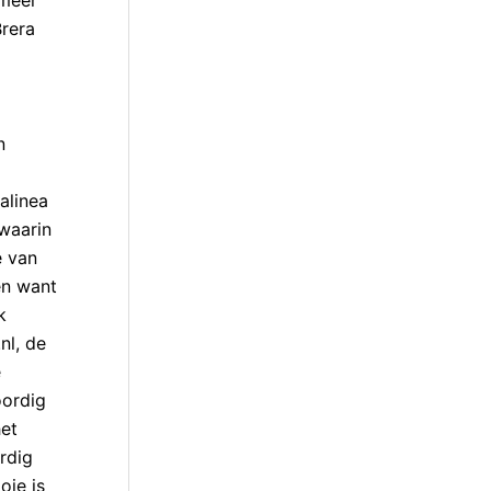
Brera
n
alinea
 waarin
e van
en want
k
nl, de
e
oordig
het
rdig
oie is