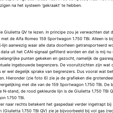
jzigen na het systeem ‘gekraakt’ te hebben.
 Giulietta QV te lezen. In principe zou je verwachten dat d
et de Alfa Romeo 159 Sportwagon 1.750 TBi. Alleen is bi
lijn aanwezig waar alle data doorheen getransporteerd w
 data uit het CAN-signaal gefilterd worden en dat is mij nu
 2 belangrijke punten gekeken en gezocht, namelijk de gasres
entuele ingebouwde begrenzers. De vooruitzichten zijn wat 
 er wel degelijk sprake van begrenzers. Dus vooral wat bet
n. Hieronder (zie foto 6) zie je de grafieken die grotendee
 vergelijking met die van de 159 Sportwagon 1.750 TBi. De 
de N-stand, de rood gekleurde lijn is de Giulietta 1.750 TBi 
on 1.750 TBi.
er naar rechts betekent het gaspedaal verder ingetrapt bij
 (Giulietta 1.750 TBi QV) zie je bijvoorbeeld bij vol gas (re