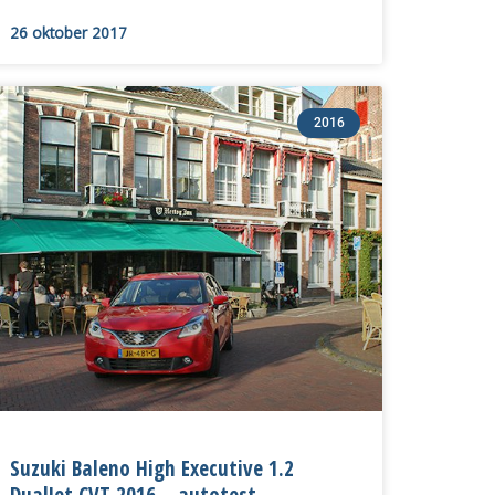
26 oktober 2017
2016
Suzuki Baleno High Executive 1.2
DualJet CVT 2016 – autotest