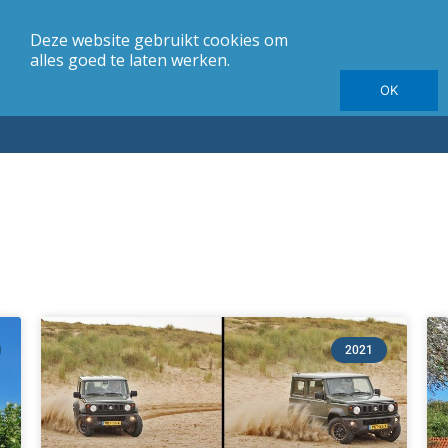
Deze website gebruikt cookies om
merk
Carrosserie
Jaargang
Elektrische autotesten
alles goed te laten werken.
OK
Autotesten
2021