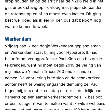
erop houden en op de afrit naar de N206 hield ik het
gas er ook stevig op. Ik vloog met piepende banden
de rotonde op en af en moest even lachen. Dit ging
best wel goed als ik eerlijk ben dus dat belooft nog
wat de komende week.
Werkendam
Vrijdag had ik een dagje Werkendam gepland staan
en Werkendam staat bij mij voor Hyperpro. Ik had
beloofd om veringprofessor Paul Klop een bezoekje
te brengen, want hij moet begin 2019 de vering van
mijn nieuwe Yamaha Tracer 700 onder handen
nemen. De voorvering is te slap en de schokbreker
achter heeft te weinig uitgaande demping zei Paul
tegen mij, iets dat ik een dag eerder al duidelijk had
gemerkt op een aantal verkeersdrempels. Ik besloot
er een rustige rit van te maken want ik wilde wel eens
weten wat het verbruik zou zijn met 100 km/u op de