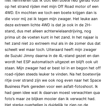
niet herinneren dat ik ooit een boete heb gehad voor
op het strand rijden met mijn Off Road motor of een
4WD. En mochten we toch een boete krijgen dan is
die voor mij zei ik tegen mijn zwager. Het leuke aan
deze extreem lichte 4WD is dat je ook in de 2H-
stand, dus met alleen achterwielaandrijving, nog
prima uit de voeten kunt in het zand. In het najaar is
het zand niet zo extreem mul als in de zomer dus dat
scheelt wel maar toch. Uiteraard heeft mijn zwager
de Suzuki Jimny daarna in de 4L-stand gezet en dan
wordt het ESP automatisch uitgezet en blijft ook uit
staan. Mijn zwager had er best lol in en begon het off
road-rijden steeds leuker te vinden. Na het boetevrije
ritje over strand zijn we ook nog even naar het Space
Business Park gereden voor een asfalt-fotoshoot. Ik
had geen idee wat ik daarvan moest verwachten qua
foto’s maar ze blijken mooier dan ik verwacht had.
Het sterke overhellen is duidelijk te zien op de