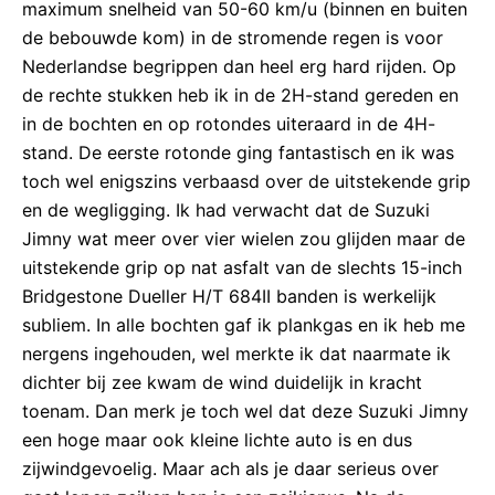
maximum snelheid van 50-60 km/u (binnen en buiten
de bebouwde kom) in de stromende regen is voor
Nederlandse begrippen dan heel erg hard rijden. Op
de rechte stukken heb ik in de 2H-stand gereden en
in de bochten en op rotondes uiteraard in de 4H-
stand. De eerste rotonde ging fantastisch en ik was
toch wel enigszins verbaasd over de uitstekende grip
en de wegligging. Ik had verwacht dat de Suzuki
Jimny wat meer over vier wielen zou glijden maar de
uitstekende grip op nat asfalt van de slechts 15-inch
Bridgestone Dueller H/T 684II banden is werkelijk
subliem. In alle bochten gaf ik plankgas en ik heb me
nergens ingehouden, wel merkte ik dat naarmate ik
dichter bij zee kwam de wind duidelijk in kracht
toenam. Dan merk je toch wel dat deze Suzuki Jimny
een hoge maar ook kleine lichte auto is en dus
zijwindgevoelig. Maar ach als je daar serieus over