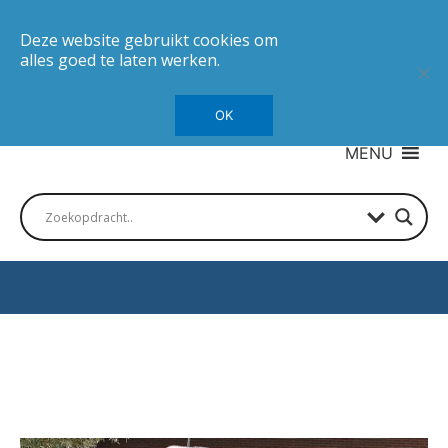
Deze website gebruikt cookies om
alles goed te laten werken.
OK
MENU
Autotesten