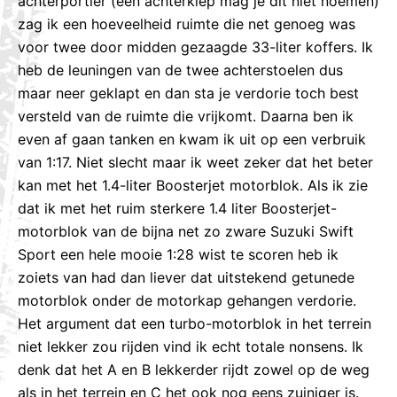
achterportier (een achterklep mag je dit niet noemen)
zag ik een hoeveelheid ruimte die net genoeg was
voor twee door midden gezaagde 33-liter koffers. Ik
heb de leuningen van de twee achterstoelen dus
maar neer geklapt en dan sta je verdorie toch best
versteld van de ruimte die vrijkomt. Daarna ben ik
even af gaan tanken en kwam ik uit op een verbruik
van 1:17. Niet slecht maar ik weet zeker dat het beter
kan met het 1.4-liter Boosterjet motorblok. Als ik zie
dat ik met het ruim sterkere 1.4 liter Boosterjet-
motorblok van de bijna net zo zware Suzuki Swift
Sport een hele mooie 1:28 wist te scoren heb ik
zoiets van had dan liever dat uitstekend getunede
motorblok onder de motorkap gehangen verdorie.
Het argument dat een turbo-motorblok in het terrein
niet lekker zou rijden vind ik echt totale nonsens. Ik
denk dat het A en B lekkerder rijdt zowel op de weg
als in het terrein en C het ook nog eens zuiniger is.