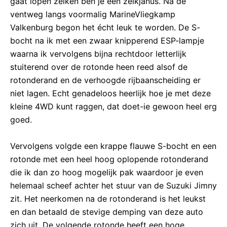
gaat lopen zeiken ben je een zeikjanus. Na de
ventweg langs voormalig MarineVliegkamp
Valkenburg begon het écht leuk te worden. De S-
bocht na ik met een zwaar knipperend ESP-lampje
waarna ik vervolgens bijna rechtdoor letterlijk
stuiterend over de rotonde heen reed alsof de
rotonderand en de verhoogde rijbaanscheiding er
niet lagen. Echt genadeloos heerlijk hoe je met deze
kleine 4WD kunt raggen, dat doet-ie gewoon heel erg
goed.
Vervolgens volgde een krappe flauwe S-bocht en een
rotonde met een heel hoog oplopende rotonderand
die ik dan zo hoog mogelijk pak waardoor je even
helemaal scheef achter het stuur van de Suzuki Jimny
zit. Het neerkomen na de rotonderand is het leukst
en dan betaald de stevige demping van deze auto
zich uit. De volgende rotonde heeft een hoge