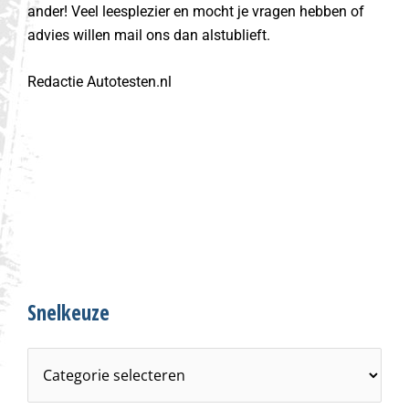
ander! Veel leesplezier en mocht je vragen hebben of
advies willen mail ons dan alstublieft.
Redactie Autotesten.nl
Snelkeuze
S
n
e
l