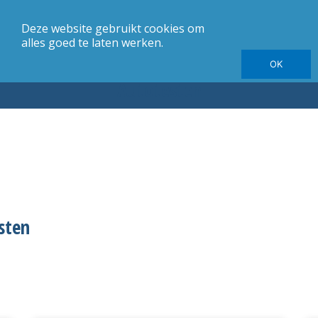
Deze website gebruikt cookies om
merk
Carrosserie
Jaargang
Elektrische autotesten
alles goed te laten werken.
OK
Autotesten
sten