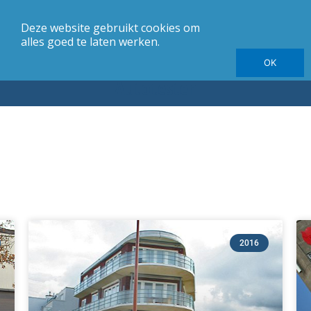
Deze website gebruikt cookies om
merk
Carrosserie
Jaargang
Elektrische autotesten
alles goed te laten werken.
OK
Autotesten
2016