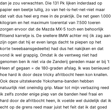
dan je zou verwachten. Die 131 Pk lijken inderdaad op
papier een beetje lullig, zo van het-is-het-net-niet maar
dat valt dus heel erg mee in de praktijk. De net geen 1.000
kilogram en het maximum toerental van 7.500 toeren
zorgen ervoor dat de Mazda MX-5 toch een behoorlijk
flitsend karretje is. De snellere BMW achter mij (ik zag aan
zijn ogen dat hij er even langs dacht te piepen op het
korte tweebaansgedeelte) had dus het nakijken en dat
vond ik wel grappig. Omdat ik de ventweg niet had
genomen ben ik niet via de Zanderij gereden maar er bij ’t
Heen af gegaan = de 180-graden afslag. Ik was benieuwd
hoe hard ik door deze tricky afritbocht heen kon knallen.
Ook deze uitstekende Yokohama-banden hebben
natuurlijk niet oneindig grip. Maar tot mijn verbazing reed
ik zelfs zonder enige piep van de banden heel fraai en
hard door de afritbocht heen, ik voelde wel duidelijk dat ik
echt op de grens reed maar juist het feit dat ik dat goed