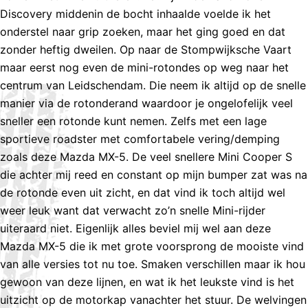
Discovery middenin de bocht inhaalde voelde ik het
onderstel naar grip zoeken, maar het ging goed en dat
zonder heftig dweilen. Op naar de Stompwijksche Vaart
maar eerst nog even de mini-rotondes op weg naar het
centrum van Leidschendam. Die neem ik altijd op de snelle
manier via de rotonderand waardoor je ongelofelijk veel
sneller een rotonde kunt nemen. Zelfs met een lage
sportieve roadster met comfortabele vering/demping
zoals deze Mazda MX-5. De veel snellere Mini Cooper S
die achter mij reed en constant op mijn bumper zat was na
de rotonde even uit zicht, en dat vind ik toch altijd wel
weer leuk want dat verwacht zo’n snelle Mini-rijder
uiteraard niet. Eigenlijk alles beviel mij wel aan deze
Mazda MX-5 die ik met grote voorsprong de mooiste vind
van alle versies tot nu toe. Smaken verschillen maar ik hou
gewoon van deze lijnen, en wat ik het leukste vind is het
uitzicht op de motorkap vanachter het stuur. De welvingen