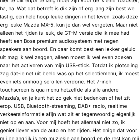
niet te dik en/of te lang moet zijn voor de ‘kleine’ roadster,
ha, ha. Wat dat betreft is dik zijn of erg lang zijn best wel
lastig, een hele hoop leuke dingen in het leven, zoals deze
erg leuke Mazda MX-5, kun je dan wel vergeten. Maar niet
alleen het rijden is leuk, de GT-M versie die ik mee had
heeft een Bose premium audiosysteem met negen
speakers aan boord. En daar komt best een lekker geluid
uit mag ik wel zeggen, alleen moest ik wel even zoeken
naar het activeren van mijn USB-stick. Totdat ik plotseling
zag dat-ie net uit beeld was op het selectiemenu, ik moest
even iets omhoog scrollen verdorie. Het 7-inch
touchscreen is qua menu hetzelfde als alle andere
Mazda’s, en je kunt het zo gek niet bedenken of het zit
erop. USB, Bluetooth-streaming, DAB+ radio, realtime
verkeersinformatie afijn wat zit er tegenwoordig eigenlijk
niet op en aan. Voor mij hoeft het allemaal niet zo, ik
geniet liever van de auto en het rijden. Het enige dat voor
mij belangrijk is een muziekje aan boord en de rest kan mij