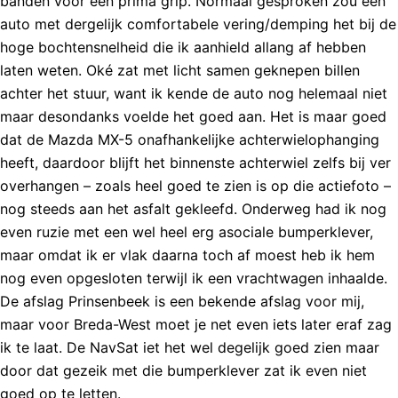
banden voor een prima grip. Normaal gesproken zou een
auto met dergelijk comfortabele vering/demping het bij de
hoge bochtensnelheid die ik aanhield allang af hebben
laten weten. Oké zat met licht samen geknepen billen
achter het stuur, want ik kende de auto nog helemaal niet
maar desondanks voelde het goed aan. Het is maar goed
dat de Mazda MX-5 onafhankelijke achterwielophanging
heeft, daardoor blijft het binnenste achterwiel zelfs bij ver
overhangen – zoals heel goed te zien is op die actiefoto –
nog steeds aan het asfalt gekleefd. Onderweg had ik nog
even ruzie met een wel heel erg asociale bumperklever,
maar omdat ik er vlak daarna toch af moest heb ik hem
nog even opgesloten terwijl ik een vrachtwagen inhaalde.
De afslag Prinsenbeek is een bekende afslag voor mij,
maar voor Breda-West moet je net even iets later eraf zag
ik te laat. De NavSat iet het wel degelijk goed zien maar
door dat gezeik met die bumperklever zat ik even niet
goed op te letten.