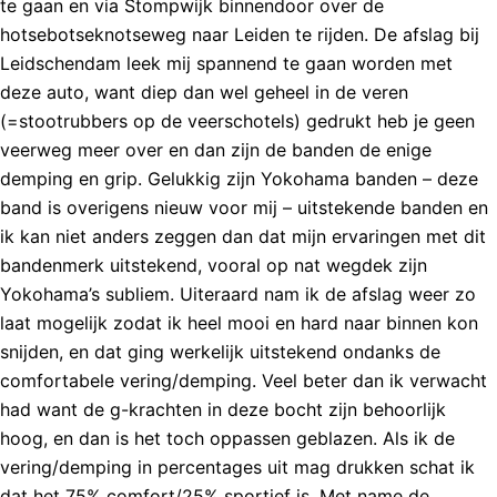
te gaan en via Stompwijk binnendoor over de
hotsebotseknotseweg naar Leiden te rijden. De afslag bij
Leidschendam leek mij spannend te gaan worden met
deze auto, want diep dan wel geheel in de veren
(=stootrubbers op de veerschotels) gedrukt heb je geen
veerweg meer over en dan zijn de banden de enige
demping en grip. Gelukkig zijn Yokohama banden – deze
band is overigens nieuw voor mij – uitstekende banden en
ik kan niet anders zeggen dan dat mijn ervaringen met dit
bandenmerk uitstekend, vooral op nat wegdek zijn
Yokohama’s subliem. Uiteraard nam ik de afslag weer zo
laat mogelijk zodat ik heel mooi en hard naar binnen kon
snijden, en dat ging werkelijk uitstekend ondanks de
comfortabele vering/demping. Veel beter dan ik verwacht
had want de g-krachten in deze bocht zijn behoorlijk
hoog, en dan is het toch oppassen geblazen. Als ik de
vering/demping in percentages uit mag drukken schat ik
dat het 75% comfort/25% sportief is. Met name de