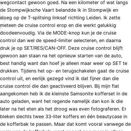
wegcontact gewoon goed. Na een kilometer of wat langs
de Stompwijksche Vaart belandde ik in Stompwijk en
sloeg op de T-splitsing linksaf richting Leiden. Ik zette
meteen de cruise control erop en die werkt gelukkig
doodeenvoudig. Via de MODE-knop kun je de cruise
control dan wel de speed-limiter selecteren, en daarna
druk je op SET/RES/CAN-OFF. Deze cruise control blijft
gewoon aan staan na het opnieuw starten van de auto,
best handig want dan hoef je alleen maar weer op SET te
drukken. Tijdens het op- en terugschakelen gaat de cruise
control uit, en eerlijk gezegd vind ik dat fijner dan die
cruise control die dan geactiveerd blijven. Bij mijn flat
aangekomen heb ik de kleinste Samsonite kofferset in de
auto geladen, want het regende namelijk dan kon ik die
later na het eten als het droog was even fotograferen. Er
bleken slechts twee 33-liter koffers en één beautycase in
de kofferbak te passen. Maar dat komt vooral vanwege de