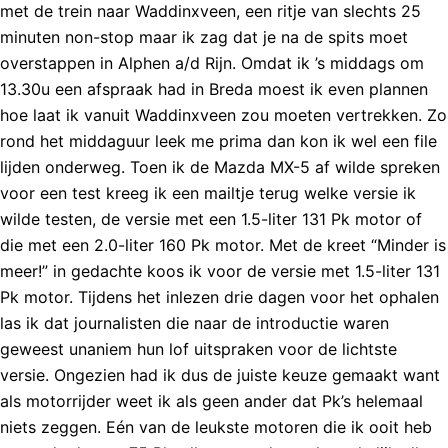
met de trein naar Waddinxveen, een ritje van slechts 25
minuten non-stop maar ik zag dat je na de spits moet
overstappen in Alphen a/d Rijn. Omdat ik ’s middags om
13.30u een afspraak had in Breda moest ik even plannen
hoe laat ik vanuit Waddinxveen zou moeten vertrekken. Zo
rond het middaguur leek me prima dan kon ik wel een file
lijden onderweg. Toen ik de Mazda MX-5 af wilde spreken
voor een test kreeg ik een mailtje terug welke versie ik
wilde testen, de versie met een 1.5-liter 131 Pk motor of
die met een 2.0-liter 160 Pk motor. Met de kreet “Minder is
meer!” in gedachte koos ik voor de versie met 1.5-liter 131
Pk motor. Tijdens het inlezen drie dagen voor het ophalen
las ik dat journalisten die naar de introductie waren
geweest unaniem hun lof uitspraken voor de lichtste
versie. Ongezien had ik dus de juiste keuze gemaakt want
als motorrijder weet ik als geen ander dat Pk’s helemaal
niets zeggen. Eén van de leukste motoren die ik ooit heb