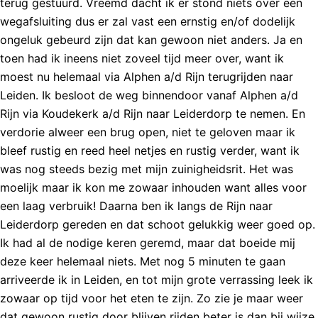
terug gestuurd. Vreemd dacht ik er stond niets over een
wegafsluiting dus er zal vast een ernstig en/of dodelijk
ongeluk gebeurd zijn dat kan gewoon niet anders. Ja en
toen had ik ineens niet zoveel tijd meer over, want ik
moest nu helemaal via Alphen a/d Rijn terugrijden naar
Leiden. Ik besloot de weg binnendoor vanaf Alphen a/d
Rijn via Koudekerk a/d Rijn naar Leiderdorp te nemen. En
verdorie alweer een brug open, niet te geloven maar ik
bleef rustig en reed heel netjes en rustig verder, want ik
was nog steeds bezig met mijn zuinigheidsrit. Het was
moelijk maar ik kon me zowaar inhouden want alles voor
een laag verbruik! Daarna ben ik langs de Rijn naar
Leiderdorp gereden en dat schoot gelukkig weer goed op.
Ik had al de nodige keren geremd, maar dat boeide mij
deze keer helemaal niets. Met nog 5 minuten te gaan
arriveerde ik in Leiden, en tot mijn grote verrassing leek ik
zowaar op tijd voor het eten te zijn. Zo zie je maar weer
dat gewoon rustig door blijven rijden beter is dan bij wijze