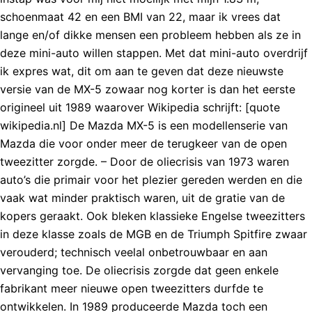
schoenmaat 42 en een BMI van 22, maar ik vrees dat
lange en/of dikke mensen een probleem hebben als ze in
deze mini-auto willen stappen. Met dat mini-auto overdrijf
ik expres wat, dit om aan te geven dat deze nieuwste
versie van de MX-5 zowaar nog korter is dan het eerste
origineel uit 1989 waarover Wikipedia schrijft: [quote
wikipedia.nl] De Mazda MX-5 is een modellenserie van
Mazda die voor onder meer de terugkeer van de open
tweezitter zorgde. – Door de oliecrisis van 1973 waren
auto’s die primair voor het plezier gereden werden en die
vaak wat minder praktisch waren, uit de gratie van de
kopers geraakt. Ook bleken klassieke Engelse tweezitters
in deze klasse zoals de MGB en de Triumph Spitfire zwaar
verouderd; technisch veelal onbetrouwbaar en aan
vervanging toe. De oliecrisis zorgde dat geen enkele
fabrikant meer nieuwe open tweezitters durfde te
ontwikkelen. In 1989 produceerde Mazda toch een