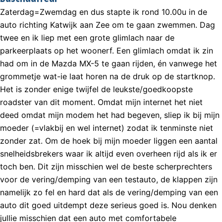
Zaterdag=Zwemdag en dus stapte ik rond 10.00u in de
auto richting Katwijk aan Zee om te gaan zwemmen. Dag
twee en ik liep met een grote glimlach naar de
parkeerplaats op het woonerf. Een glimlach omdat ik zin
had om in de Mazda MX-5 te gaan rijden, én vanwege het
grommetje wat-ie laat horen na de druk op de startknop.
Het is zonder enige twijfel de leukste/goedkoopste
roadster van dit moment. Omdat mijn internet het niet
deed omdat mijn modem het had begeven, sliep ik bij mijn
moeder (=vlakbij en wel internet) zodat ik tenminste niet
zonder zat. Om de hoek bij mijn moeder liggen een aantal
snelheidsbrekers waar ik altijd even overheen rijd als ik er
toch ben. Dit zijn misschien wel de beste scherprechters
voor de vering/demping van een testauto, de klappen zijn
namelijk zo fel en hard dat als de vering/demping van een
auto dit goed uitdempt deze serieus goed is. Nou denken
jullie misschien dat een auto met comfortabele