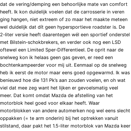
dat de vering/demping een behoorlijke mate van comfort
heeft. Ik kon duidelijk voelen dat de carrosserie in veren
ging hangen, niet extreem of zo maar het maakte meteen
wel duidelijk dat dít geen hypersportieve roadster is. De
2-liter versie heeft daarentegen wél een sportief onderstel
met Bilstein-schokbrekers, en verder ook nog een LSD
oftewel een Limited Sper-Differentieel. De oprit naar de
snelweg kon ik helaas geen gas geven, er reed een
bochtenkampeerder voor mij uit. Eenmaal op de snelweg
heb ik eerst de motor maar eens goed opgewarmd. Ik was
benieuwd hoe die 131 Pk’s aan zouden voelen, en oh wat
viel dat mee zeg want het lijken er gevoelsmatig veel
meer. Dat komt omdat Mazda de afstelling van het
motorblok heel goed voor elkaar heeft. Waar
motorblokken van andere automerken nog wel eens slecht
oppakken (= te arm onderin) bij het optrekken vanuit
stilstand, daar pakt het 1.5-liter motorblok van Mazda keer