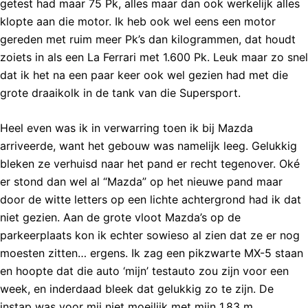
getest had maar 75 Pk, alles maar dan ook werkelijk alles
klopte aan die motor. Ik heb ook wel eens een motor
gereden met ruim meer Pk’s dan kilogrammen, dat houdt
zoiets in als een La Ferrari met 1.600 Pk. Leuk maar zo snel
dat ik het na een paar keer ook wel gezien had met die
grote draaikolk in de tank van die Supersport.
Heel even was ik in verwarring toen ik bij Mazda
arriveerde, want het gebouw was namelijk leeg. Gelukkig
bleken ze verhuisd naar het pand er recht tegenover. Oké
er stond dan wel al “Mazda” op het nieuwe pand maar
door de witte letters op een lichte achtergrond had ik dat
niet gezien. Aan de grote vloot Mazda’s op de
parkeerplaats kon ik echter sowieso al zien dat ze er nog
moesten zitten… ergens. Ik zag een pikzwarte MX-5 staan
en hoopte dat die auto ‘mijn’ testauto zou zijn voor een
week, en inderdaad bleek dat gelukkig zo te zijn. De
instap was voor mij niet moeilijk met mijn 1.83 m,