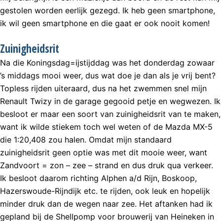
gestolen worden eerlijk gezegd. Ik heb geen smartphone,
ik wil geen smartphone en die gaat er ook nooit komen!
Zuinigheidsrit
Na die Koningsdag=ijstijddag was het donderdag zowaar
’s middags mooi weer, dus wat doe je dan als je vrij bent?
Topless rijden uiteraard, dus na het zwemmen snel mijn
Renault Twizy in de garage gegooid petje en wegwezen. Ik
besloot er maar een soort van zuinigheidsrit van te maken,
want ik wilde stiekem toch wel weten of de Mazda MX-5
die 1:20,408 zou halen. Omdat mijn standaard
zuinigheidsrit geen optie was met dit mooie weer, want
Zandvoort = zon – zee – strand en dus druk qua verkeer.
Ik besloot daarom richting Alphen a/d Rijn, Boskoop,
Hazerswoude-Rijndijk etc. te rijden, ook leuk en hopelijk
minder druk dan de wegen naar zee. Het aftanken had ik
gepland bij de Shellpomp voor brouwerij van Heineken in