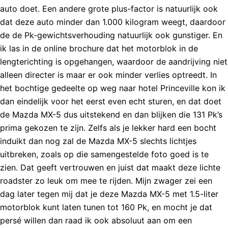
auto doet. Een andere grote plus-factor is natuurlijk ook
dat deze auto minder dan 1.000 kilogram weegt, daardoor
de de Pk-gewichtsverhouding natuurlijk ook gunstiger. En
ik las in de online brochure dat het motorblok in de
lengterichting is opgehangen, waardoor de aandrijving niet
alleen directer is maar er ook minder verlies optreedt. In
het bochtige gedeelte op weg naar hotel Princeville kon ik
dan eindelijk voor het eerst even echt sturen, en dat doet
de Mazda MX-5 dus uitstekend en dan blijken die 131 Pk’s
prima gekozen te zijn. Zelfs als je lekker hard een bocht
induikt dan nog zal de Mazda MX-5 slechts lichtjes
uitbreken, zoals op die samengestelde foto goed is te
zien. Dat geeft vertrouwen en juist dat maakt deze lichte
roadster zo leuk om mee te rijden. Mijn zwager zei een
dag later tegen mij dat je deze Mazda MX-5 met 1.5-liter
motorblok kunt laten tunen tot 160 Pk, en mocht je dat
persé willen dan raad ik ook absoluut aan om een