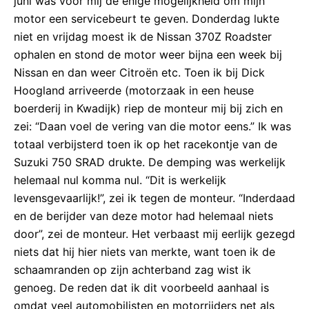
juni was voor mij de enige mogelijkheid om mijn
motor een servicebeurt te geven. Donderdag lukte
niet en vrijdag moest ik de Nissan 370Z Roadster
ophalen en stond de motor weer bijna een week bij
Nissan en dan weer Citroën etc. Toen ik bij Dick
Hoogland arriveerde (motorzaak in een heuse
boerderij in Kwadijk) riep de monteur mij bij zich en
zei: “Daan voel de vering van die motor eens.” Ik was
totaal verbijsterd toen ik op het racekontje van de
Suzuki 750 SRAD drukte. De demping was werkelijk
helemaal nul komma nul. “Dit is werkelijk
levensgevaarlijk!”, zei ik tegen de monteur. “Inderdaad
en de berijder van deze motor had helemaal niets
door”, zei de monteur. Het verbaast mij eerlijk gezegd
niets dat hij hier niets van merkte, want toen ik de
schaamranden op zijn achterband zag wist ik
genoeg. De reden dat ik dit voorbeeld aanhaal is
omdat veel automobilisten en motorrijders net als