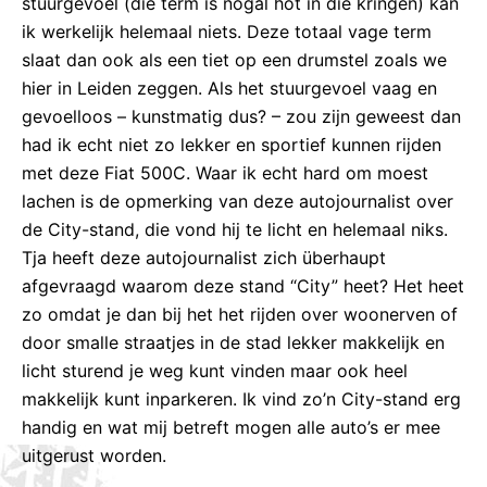
stuurgevoel (die term is nogal hot in die kringen) kan
ik werkelijk helemaal niets. Deze totaal vage term
slaat dan ook als een tiet op een drumstel zoals we
hier in Leiden zeggen. Als het stuurgevoel vaag en
gevoelloos – kunstmatig dus? – zou zijn geweest dan
had ik echt niet zo lekker en sportief kunnen rijden
met deze Fiat 500C. Waar ik echt hard om moest
lachen is de opmerking van deze autojournalist over
de City-stand, die vond hij te licht en helemaal niks.
Tja heeft deze autojournalist zich überhaupt
afgevraagd waarom deze stand “City” heet? Het heet
zo omdat je dan bij het het rijden over woonerven of
door smalle straatjes in de stad lekker makkelijk en
licht sturend je weg kunt vinden maar ook heel
makkelijk kunt inparkeren. Ik vind zo’n City-stand erg
handig en wat mij betreft mogen alle auto’s er mee
uitgerust worden.