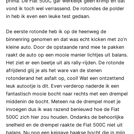
prima. De Fiat 500C gaf werkelijk geen krimp en dat
vond ik toch wel verrassend. De rotondes de polder
in heb ik even een leuke test gedaan.
De eerste rotonde heb ik op de heenweg de
binnenring genomen en dat was echt kicken met zo’n
kleine auto. Door de opstaande rand mee te pakken
raakt de auto op een mooie manier lichtjes uit balans.
Het ziet er een beetje uit als rally-rijden. De rotonde
afrijdend glij je als het ware van de stenen
rotonderand het asfalt op, cool! Wat een ontzettend
leuk autootje is dit. Even verderop naderde ik een
fantastisch mooie bocht naar rechts met een drempel
middenin de bocht. Meteen na de drempel moet je
invoegen dus ik was razend benieuwd hoe de Fiat
500C zich hier zou houden. Ondanks de behoorlijke
snelheid en de drempel raakte de Fiat 500C niet uit
balans. Nu nog een keigave haakse bocht die in mijn