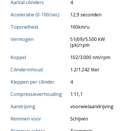
Aantal cilinders
4
Acceleratie (0-100/sec)
12,9 seconden
Topsnelheid
160km/u
Vermogen
51(69)/5.500 kW
(pk)/rpm
Koppel
102/3.000 nm/rpm
Cilinderinhoud
1.2/1.242 liter
Kleppen per cilinder
4
Compressieverhouding
1:11,1
Aandrijving
voorwielaandrijving
Remmen voor
Schijven
Remmen achter
Trommels