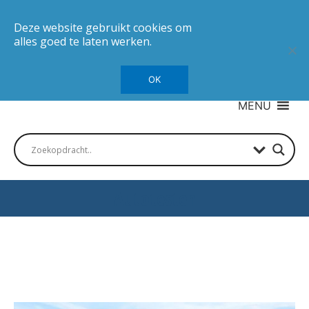
Deze website gebruikt cookies om
alles goed te laten werken.
OK
MENU
Autotesten