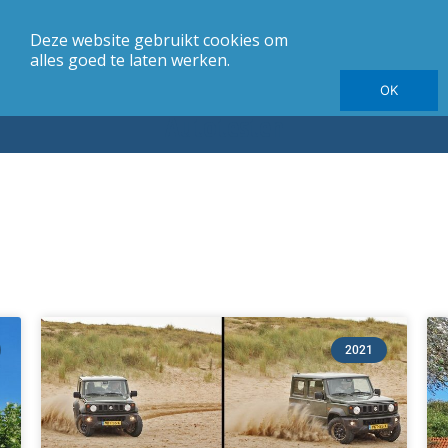
Deze website gebruikt cookies om
merk
Carrosserie
Jaargang
Elektrische autotesten
alles goed te laten werken.
OK
Autotesten
2021