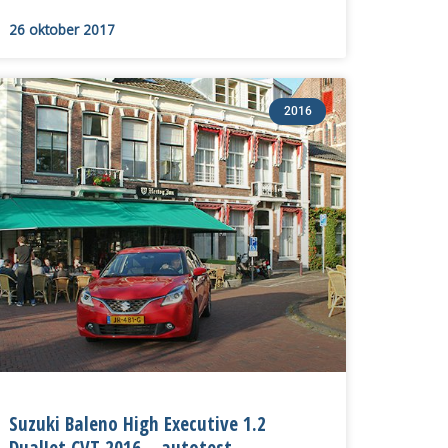
26 oktober 2017
2016
Suzuki Baleno High Executive 1.2
DualJet CVT 2016 – autotest