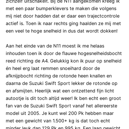
zichzelf uitschakelt. Bij de N11 aangekomen kreeg ik
met een paar bumperklevers te maken die volgens
mij niet door hadden dat er daar een trajectcontrole
actief is. Toen ik naar rechts ging haalden ze mij met
een veel te hoge snelheid in dus dat wordt dokken!
Aan het einde van de N11 moest ik me helaas
inhouden toen ik door de flauwe hogesnelheidsbocht
reed richting de A4. Gelukkig kon ik puur op snelheid
én heel erg laat remmen snoeihard door de
afknijpbocht richting de rotonde heen knallen en
daarna de Suzuki Swift Sport lekker de rotonde op
en afsmijten. Heerlijk wat een ontzettend fijn licht
autootje is dit toch altijd weer! Ik ben echt een groot
fan van de Suzuki Swift Sport vanaf het allereerste
model uit 2005. Je kunt wel 200 Pk hebben maar
met een gewicht van 1.500+ kg is dat toch echt
minder leuk dan 129 Pk en 995 kg. Een laag gewicht