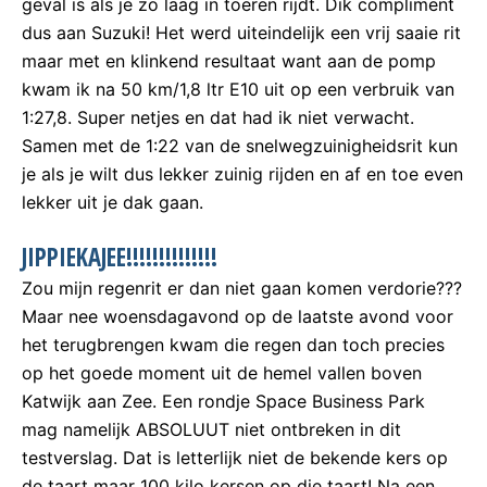
geval is als je zo laag in toeren rijdt. Dik compliment
dus aan Suzuki! Het werd uiteindelijk een vrij saaie rit
maar met en klinkend resultaat want aan de pomp
kwam ik na 50 km/1,8 ltr E10 uit op een verbruik van
1:27,8. Super netjes en dat had ik niet verwacht.
Samen met de 1:22 van de snelwegzuinigheidsrit kun
je als je wilt dus lekker zuinig rijden en af en toe even
lekker uit je dak gaan.
JIPPIEKAJEE!!!!!!!!!!!!!!
Zou mijn regenrit er dan niet gaan komen verdorie???
Maar nee woensdagavond op de laatste avond voor
het terugbrengen kwam die regen dan toch precies
op het goede moment uit de hemel vallen boven
Katwijk aan Zee. Een rondje Space Business Park
mag namelijk ABSOLUUT niet ontbreken in dit
testverslag. Dat is letterlijk niet de bekende kers op
de taart maar 100 kilo kersen op die taart! Na een