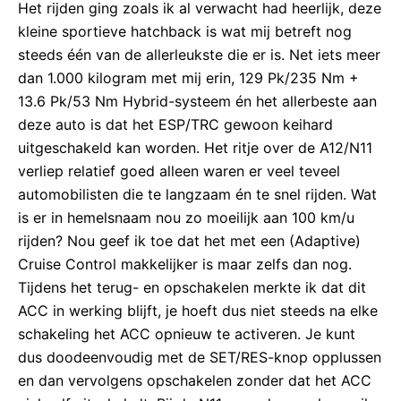
Het rijden ging zoals ik al verwacht had heerlijk, deze
kleine sportieve hatchback is wat mij betreft nog
steeds één van de allerleukste die er is. Net iets meer
dan 1.000 kilogram met mij erin, 129 Pk/235 Nm +
13.6 Pk/53 Nm Hybrid-systeem én het allerbeste aan
deze auto is dat het ESP/TRC gewoon keihard
uitgeschakeld kan worden. Het ritje over de A12/N11
verliep relatief goed alleen waren er veel teveel
automobilisten die te langzaam én te snel rijden. Wat
is er in hemelsnaam nou zo moeilijk aan 100 km/u
rijden? Nou geef ik toe dat het met een (Adaptive)
Cruise Control makkelijker is maar zelfs dan nog.
Tijdens het terug- en opschakelen merkte ik dat dit
ACC in werking blijft, je hoeft dus niet steeds na elke
schakeling het ACC opnieuw te activeren. Je kunt
dus doodeenvoudig met de SET/RES-knop opplussen
en dan vervolgens opschakelen zonder dat het ACC