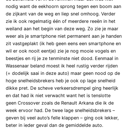
nodig want de eekhoorn sprong tegen een boom aan
de zijkant van de weg en liep snel omhoog. Verder
zie ik ook regelmatig één of meerdere reeën in het
weiland aan het begin van deze weg. Zo zie je maar
weer als je smartphone niet permanent aan je handen
zit vastgeplakt (ik heb geen eens een smartphone en
wil er ook nooit eentje) zie je nog mooie vogels en
beestjes en rij je ze tenminste niet dood. Eenmaal in
Wassenaar beland moest ik heel rustig verder rijden
(= dodelijk saai in deze auto) maar geen nood op de
hoge snelheidsbrekers heb je ook op lage snelheid
dikke pret. De scheve verkeersdrempel ging heerlijk
en dat had ik niet verwacht want het is tenslotte
geen Crossover zoals de Renault Arkana die ik de
week ervoor had. De twee lage snelheidsbrekers –
geven bij veel auto’s felle klappen – ging ook lekker,
beter in ieder geval dan de gemiddelde auto.