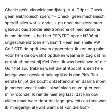
Check: géén vierwielaandrijving (= AllGrip) – Check:
géén elektronisch sperdif – Check: geen mechanisch
sperdif alles wat ik dadelijk ga doen met deze auto
gebeurt dus zonder elektronische of mechanische
hulpmiddelen. Ik had het ESP/TRC op de N206 al
uitgeschakeld toen er vanaf ’t Heen een snelle VW
Golf GTE de oprit kwam opgereden. Ik kon nog ruim
voor hem de op-/afrit opduiken waarna ik zag dat hij
er ook af moest bij Klei-Oost. Ik was benieuwd of die
Golf het zou trekken want die afritbocht is een hele
lastige waar gewicht belangrijker is dan Pk’s. Ten
eerste knijpt die bocht ontzettend af en daarna moet
je meteen weer haaks linksaf slaan en volgt er een
mini-rotonde. Ik remde heel erg laat (dat kan ook
alleen maar weer door dat lage gewicht) en toen was
ik ‘m eigenlijk al kwijt want dat kon die Golf-