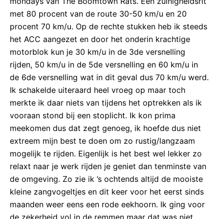
mondays van The Boomtown Rats. Een zuinigheidsrit
met 80 procent van de route 30-50 km/u en 20
procent 70 km/u. Op de rechte stukken heb ik steeds
het ACC aangezet en door het onderin krachtige
motorblok kun je 30 km/u in de 3de versnelling
rijden, 50 km/u in de 5de versnelling en 60 km/u in
de 6de versnelling wat in dit geval dus 70 km/u werd.
Ik schakelde uiteraard heel vroeg op maar toch
merkte ik daar niets van tijdens het optrekken als ik
vooraan stond bij een stoplicht. Ik kon prima
meekomen dus dat zegt genoeg, ik hoefde dus niet
extreem mijn best te doen om zo rustig/langzaam
mogelijk te rijden. Eigenlijk is het best wel lekker zo
relaxt naar je werk rijden je geniet dan tenminste van
de omgeving. Zo zie ik ’s ochtends altijd de mooiste
kleine zangvogeltjes en dit keer voor het eerst sinds
maanden weer eens een rode eekhoorn. Ik ging voor
de zekerheid vol in de remmen maar dat was niet