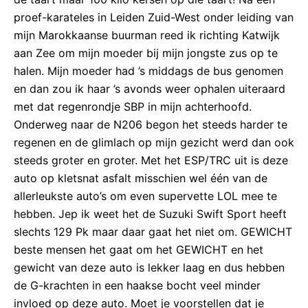
proef-karateles in Leiden Zuid-West onder leiding van
mijn Marokkaanse buurman reed ik richting Katwijk
aan Zee om mijn moeder bij mijn jongste zus op te
halen. Mijn moeder had ’s middags de bus genomen
en dan zou ik haar ’s avonds weer ophalen uiteraard
met dat regenrondje SBP in mijn achterhoofd.
Onderweg naar de N206 begon het steeds harder te
regenen en de glimlach op mijn gezicht werd dan ook
steeds groter en groter. Met het ESP/TRC uit is deze
auto op kletsnat asfalt misschien wel één van de
allerleukste auto’s om even supervette LOL mee te
hebben. Jep ik weet het de Suzuki Swift Sport heeft
slechts 129 Pk maar daar gaat het niet om. GEWICHT
beste mensen het gaat om het GEWICHT en het
gewicht van deze auto is lekker laag en dus hebben
de G-krachten in een haakse bocht veel minder
invloed op deze auto. Moet je voorstellen dat je