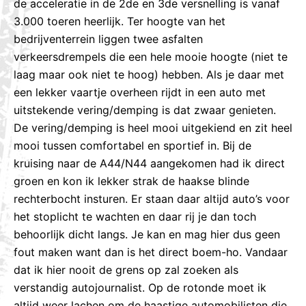
de acceleratie in de 2de en 3de versnelling is vanaf
3.000 toeren heerlijk. Ter hoogte van het
bedrijventerrein liggen twee asfalten
verkeersdrempels die een hele mooie hoogte (niet te
laag maar ook niet te hoog) hebben. Als je daar met
een lekker vaartje overheen rijdt in een auto met
uitstekende vering/demping is dat zwaar genieten.
De vering/demping is heel mooi uitgekiend en zit heel
mooi tussen comfortabel en sportief in. Bij de
kruising naar de A44/N44 aangekomen had ik direct
groen en kon ik lekker strak de haakse blinde
rechterbocht insturen. Er staan daar altijd auto’s voor
het stoplicht te wachten en daar rij je dan toch
behoorlijk dicht langs. Je kan en mag hier dus geen
fout maken want dan is het direct boem-ho. Vandaar
dat ik hier nooit de grens op zal zoeken als
verstandig autojournalist. Op de rotonde moet ik
altijd weer lachen om de haastige automobilisten die