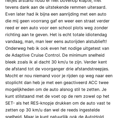
netjes afstand houd er niet bovenop klapte, met
tevens dank aan de uitstekende remmen uiteraard.
Even later had ik bijna een aanrijding met een auto
die mij geen voorrang gaf en weer een straat verder
reed er een auto voor een school plots weg zonder
richting aan te geven. Het is echt totale idiotendag
vandaag, man, man leer eens autorijden alstublieft!
Onderweg heb ik ook even het nodige uitgetest van
de Adaptive Cruise Control. De minimum snelheid
bleek zoals ik al dacht 30 km/u te zijn. Verder kent
de afstand tot de voorganger drie afstandstreepjes.
Mocht er nou niemand voor je rijden op weg naar een
stoplicht dan heb je met een geactiveerd ACC twee
mogelijkheden om de auto alsnog stil te zetten. Je
kunt stilstaand met de voet op de rem zowel op het
SET- als het RES-knopje drukken om de auto vast te
zetten op 30 km/u dan wel de reeds ingestelde
snelheid. Maar je kunt natuurlijk ook de AutoHold