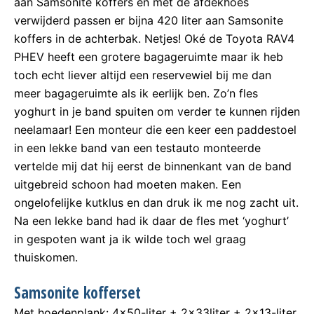
aan Samsonite koffers en met de afdekhoes
verwijderd passen er bijna 420 liter aan Samsonite
koffers in de achterbak. Netjes! Oké de Toyota RAV4
PHEV heeft een grotere bagageruimte maar ik heb
toch echt liever altijd een reservewiel bij me dan
meer bagageruimte als ik eerlijk ben. Zo’n fles
yoghurt in je band spuiten om verder te kunnen rijden
neelamaar! Een monteur die een keer een paddestoel
in een lekke band van een testauto monteerde
vertelde mij dat hij eerst de binnenkant van de band
uitgebreid schoon had moeten maken. Een
ongelofelijke kutklus en dan druk ik me nog zacht uit.
Na een lekke band had ik daar de fles met ‘yoghurt’
in gespoten want ja ik wilde toch wel graag
thuiskomen.
Samsonite kofferset
Met hoedenplank: 4×50-liter + 2x33liter + 2×13-liter