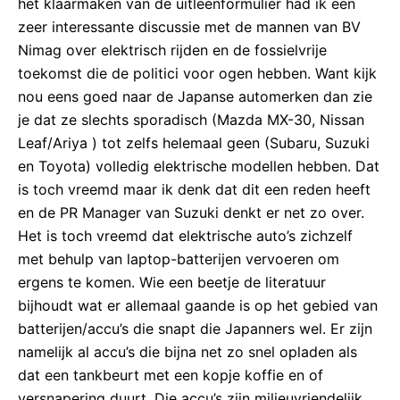
het klaarmaken van de uitleenformulier had ik een
zeer interessante discussie met de mannen van BV
Nimag over elektrisch rijden en de fossielvrije
toekomst die de politici voor ogen hebben. Want kijk
nou eens goed naar de Japanse automerken dan zie
je dat ze slechts sporadisch (Mazda MX-30, Nissan
Leaf/Ariya ) tot zelfs helemaal geen (Subaru, Suzuki
en Toyota) volledig elektrische modellen hebben. Dat
is toch vreemd maar ik denk dat dit een reden heeft
en de PR Manager van Suzuki denkt er net zo over.
Het is toch vreemd dat elektrische auto’s zichzelf
met behulp van laptop-batterijen vervoeren om
ergens te komen. Wie een beetje de literatuur
bijhoudt wat er allemaal gaande is op het gebied van
batterijen/accu’s die snapt die Japanners wel. Er zijn
namelijk al accu’s die bijna net zo snel opladen als
dat een tankbeurt met een kopje koffie en of
versnapering duurt. Die accu’s zijn milieuvriendelijk