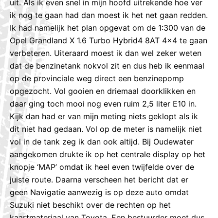
uit. Als ik even snel in mijn hoofd uitrekende hoe ver
ik nog te gaan had dan moest ik het net gaan redden.
Ik had namelijk het plan opgevat om de 1:300 van de
Opel Grandland X 1.6 Turbo Hybrid4 8AT 4×4 te gaan
verbeteren. Uiteraard moest ik dan wel zeker weten
dat de benzinetank nokvol zit en dus heb ik eenmaal
op de provinciale weg direct een benzinepomp
opgezocht. Vol gooien en driemaal doorklikken en
daar ging toch mooi nog even ruim 2,5 liter E10 in.
Kijk dan had er van mijn meting niets geklopt als ik
dit niet had gedaan. Vol op de meter is namelijk niet
vol in de tank zeg ik dan ook altijd. Bij Oudewater
aangekomen drukte ik op het centrale display op het
knopje ‘MAP’ omdat ik heel even twijfelde over de
juiste route. Daarna verscheen het bericht dat er
geen Navigatie aanwezig is op deze auto omdat
Suzuki niet beschikt over de rechten op het
kaartmateriaal van Toyota. Een bestuurder moet dus