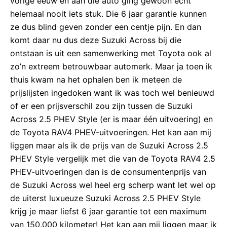
vorige eeuw en aan die auto ging gewoon echt
helemaal nooit iets stuk. Die 6 jaar garantie kunnen
ze dus blind geven zonder een centje pijn. En dan
komt daar nu dus deze Suzuki Across bij die
ontstaan is uit een samenwerking met Toyota ook al
zo’n extreem betrouwbaar automerk. Maar ja toen ik
thuis kwam na het ophalen ben ik meteen de
prijslijsten ingedoken want ik was toch wel benieuwd
of er een prijsverschil zou zijn tussen de Suzuki
Across 2.5 PHEV Style (er is maar één uitvoering) en
de Toyota RAV4 PHEV-uitvoeringen. Het kan aan mij
liggen maar als ik de prijs van de Suzuki Across 2.5
PHEV Style vergelijk met die van de Toyota RAV4 2.5
PHEV-uitvoeringen dan is de consumentenprijs van
de Suzuki Across wel heel erg scherp want let wel op
de uiterst luxueuze Suzuki Across 2.5 PHEV Style
krijg je maar liefst 6 jaar garantie tot een maximum
van 150.000 kilometer! Het kan aan mij liggen maar ik