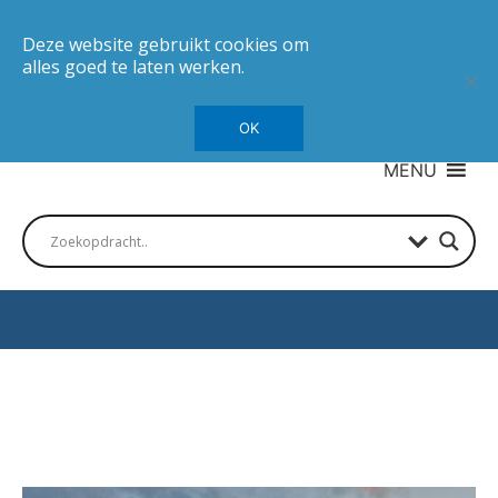
Deze website gebruikt cookies om
alles goed te laten werken.
OK
MENU
Autotesten