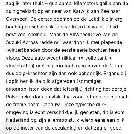
zag ik later thuis – qua aantal kilometers gelijk aan de
zuinigheidsrit op en neer van Katwijk aan Zee naar
Overveen. De eerste bochten op de Lekdijk zijn erg
bochtig en schatte ik iets verkeerd in want ik had
best veel snelheid. Maar de AllWheelDrive van de
Suzuki Across redde mij waardoor ik met piepende
(winter)banden door de eerste serie bochten heen
vloog. Deze auto weegt rijklaar (= volle tank +
vloeistoffen) met mij erin toch ruim boven de 2 ton
dus de g-krachten zijn dan ook behoorlijk. Ergens bij
Lopik ben ik de dijk afgereden (sommigen
automobilisten doen dat letterlijk) richting het dorpje
Polsbroekerdam en vlak daarvoor ligt een dorpje met
de fraaie naam Cabauw. Deze typische dijk-
omgeving is echt verschrikkelijk genieten, dit is echt
Nederland op zijn allermooist. Ik wierp eens een blik
op de meter van de acculading en dat zag er goed