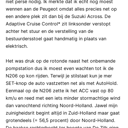
niet persé nodig. Ik merkte dat ik echt nog moest
wennen aan de Peugeot omdat alles precies net op
een andere plek zit dan bij de Suzuki Across. De
Adaptive Cruise Control* zit linksonder verstopt
achter het stuur en de verstelling van de
bestuurdersstoel gaat handmatig in plaats van
elektrisch.
Het was druk op de rotonde naast het onbemande
pompstation dus ik moest even wachten tot ik de
N206 op kon rijden. Terwijl je stilstaat kun je mer
SET-knop de auto vastzetten net als met AutoHold.
Eenmaal op de N206 zette ik het ACC vast op 80
km/u en reed met een iets minder stormachtige wind
dan vanochtend richting Noord-Holland. Jawel mijn
zuinigheidsrit begint altijd in Zuid-Holland maar gaat
grotendeels (= 56,5 procent) door Noord-Holland.
De haakse rechterbocht ter hoogte van De Zilk ging