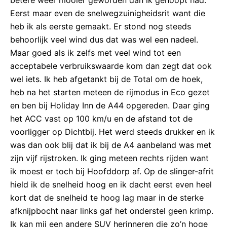
betere weer mooier geworden dan ik gehoopt had.
Eerst maar even de snelwegzuinigheidsrit want die
heb ik als eerste gemaakt. Er stond nog steeds
behoorlijk veel wind dus dat was wel een nadeel.
Maar goed als ik zelfs met veel wind tot een
acceptabele verbruikswaarde kom dan zegt dat ook
wel iets. Ik heb afgetankt bij de Total om de hoek,
heb na het starten meteen de rijmodus in Eco gezet
en ben bij Holiday Inn de A44 opgereden. Daar ging
het ACC vast op 100 km/u en de afstand tot de
voorligger op Dichtbij. Het werd steeds drukker en ik
was dan ook blij dat ik bij de A4 aanbeland was met
zijn vijf rijstroken. Ik ging meteen rechts rijden want
ik moest er toch bij Hoofddorp af. Op de slinger-afrit
hield ik de snelheid hoog en ik dacht eerst even heel
kort dat de snelheid te hoog lag maar in de sterke
afknijpbocht naar links gaf het onderstel geen krimp.
Ik kan mij een andere SUV herinneren die zo’n hoge