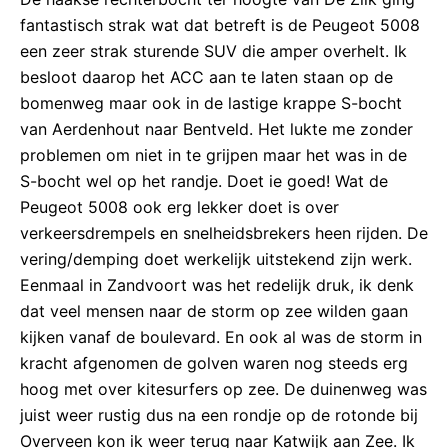
fantastisch strak wat dat betreft is de Peugeot 5008
een zeer strak sturende SUV die amper overhelt. Ik
besloot daarop het ACC aan te laten staan op de
bomenweg maar ook in de lastige krappe S-bocht
van Aerdenhout naar Bentveld. Het lukte me zonder
problemen om niet in te grijpen maar het was in de
S-bocht wel op het randje. Doet ie goed! Wat de
Peugeot 5008 ook erg lekker doet is over
verkeersdrempels en snelheidsbrekers heen rijden. De
vering/demping doet werkelijk uitstekend zijn werk.
Eenmaal in Zandvoort was het redelijk druk, ik denk
dat veel mensen naar de storm op zee wilden gaan
kijken vanaf de boulevard. En ook al was de storm in
kracht afgenomen de golven waren nog steeds erg
hoog met over kitesurfers op zee. De duinenweg was
juist weer rustig dus na een rondje op de rotonde bij
Overveen kon ik weer terug naar Katwijk aan Zee. Ik