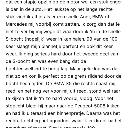
dat een stapje opzijn op de motor wel een stuk enger
is dan in de auto. Het leukste op het lange rechte
stuk vind ik altijd als er een snelle Audi, BMW of
Mercedes mij voorbij komt zetten. Ik zorg dan dat ie
niet te ver bij mij wegrijdt waardoor ik ‘m in de snelle
S-bocht (hopelijk) weer in kan halen. 99 van de 100
keer slaagt mijn plannetje perfect en ook dit keer
weer. Ik ging serieus hard door het tweede deel van
de S-bocht en was even bang dat de
bochtensnelheid te hoog lag. Maar gelukkig was dat
niet zo en kon ik perfect op de grens rijdend door de
bocht heen rijden. De BMW X5 die rechts naast mij
reed, en net nog ver voor mij uit reed, stond wel raar
te kijken dat ik ‘m zo hard voorbij vloog. Voor het
stoplicht bleef hij maar naar de Peugeot 5008 kijken
en had ik uiteraard een binnenpretje. Daarna was het
rechtuit richting het aquaduct waar ik er direct na het
aquaduct af moest. Dat is een mooie 180-