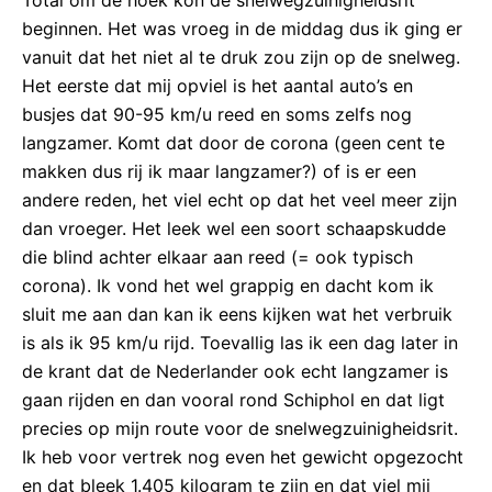
Total om de hoek kon de snelwegzuinigheidsrit
beginnen. Het was vroeg in de middag dus ik ging er
vanuit dat het niet al te druk zou zijn op de snelweg.
Het eerste dat mij opviel is het aantal auto’s en
busjes dat 90-95 km/u reed en soms zelfs nog
langzamer. Komt dat door de corona (geen cent te
makken dus rij ik maar langzamer?) of is er een
andere reden, het viel echt op dat het veel meer zijn
dan vroeger. Het leek wel een soort schaapskudde
die blind achter elkaar aan reed (= ook typisch
corona). Ik vond het wel grappig en dacht kom ik
sluit me aan dan kan ik eens kijken wat het verbruik
is als ik 95 km/u rijd. Toevallig las ik een dag later in
de krant dat de Nederlander ook echt langzamer is
gaan rijden en dan vooral rond Schiphol en dat ligt
precies op mijn route voor de snelwegzuinigheidsrit.
Ik heb voor vertrek nog even het gewicht opgezocht
en dat bleek 1.405 kilogram te zijn en dat viel mij