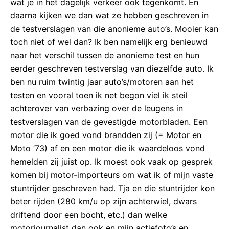
wat je in het dagelijk verkeer ook tegenkomt. En
daarna kijken we dan wat ze hebben geschreven in
de testverslagen van die anonieme auto’s. Mooier kan
toch niet of wel dan? Ik ben namelijk erg benieuwd
naar het verschil tussen de anonieme test en hun
eerder geschreven testverslag van diezelfde auto. Ik
ben nu ruim twintig jaar auto’s/motoren aan het
testen en vooral toen ik net begon viel ik steil
achterover van verbazing over de leugens in
testverslagen van de gevestigde motorbladen. Een
motor die ik goed vond brandden zij (= Motor en
Moto ’73) af en een motor die ik waardeloos vond
hemelden zij juist op. Ik moest ook vaak op gesprek
komen bij motor-importeurs om wat ik of mijn vaste
stuntrijder geschreven had. Tja en die stuntrijder kon
beter rijden (280 km/u op zijn achterwiel, dwars
driftend door een bocht, etc.) dan welke
motorjournalist dan ook en mijn actiefoto’s en