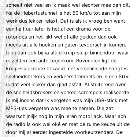
scheelt niet veel en ik maak wel slechter mee dan dit.
Na de Hubertustunnel is het 50 km/u tot aan mijn
werk dus lekker relaxt. Dat is als ik vroeg ben want
een half uur later is het al een drama voor de
rotondes en het lijkt wel of alle gekken dan ook
ineens uit alle hoeken en gaten tevoorschijn komen.
Ik rij dan ook bijna altijd kruip-sluip-binnendoor waar
ik zelden een auto tegenkom. Bovendien ligt de
kruip-sluip-route bezaaid met verschillende hoogtes
snelheidsbrekers en verkeersdrempels en in een SUV
is dat veel leuker dan glad asfalt. Al stuiterend over
de snelheidsbrekers en verkeersdrempels realiseerde
ik mij ineens dat ik vergeten was mijn USB-stick met
MP3-tjes vergeten was mee te nemen. Die zat
waarschijnlijk nog in mijn leren motorjack. Maar ach
de radio is ook wel oké en met de ruime keuze uit de
door mij al eerder ingestelde voorkeurzenders. De