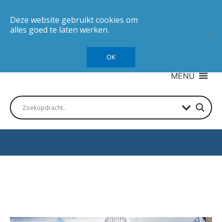
Deze website gebruikt cookies om
alles goed te laten werken.
OK
MENU
Autotesten