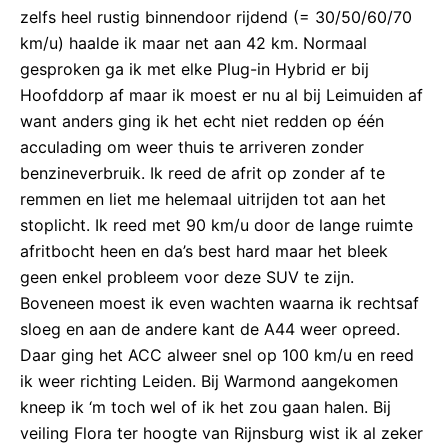
zelfs heel rustig binnendoor rijdend (= 30/50/60/70
km/u) haalde ik maar net aan 42 km. Normaal
gesproken ga ik met elke Plug-in Hybrid er bij
Hoofddorp af maar ik moest er nu al bij Leimuiden af
want anders ging ik het echt niet redden op één
acculading om weer thuis te arriveren zonder
benzineverbruik. Ik reed de afrit op zonder af te
remmen en liet me helemaal uitrijden tot aan het
stoplicht. Ik reed met 90 km/u door de lange ruimte
afritbocht heen en da’s best hard maar het bleek
geen enkel probleem voor deze SUV te zijn.
Boveneen moest ik even wachten waarna ik rechtsaf
sloeg en aan de andere kant de A44 weer opreed.
Daar ging het ACC alweer snel op 100 km/u en reed
ik weer richting Leiden. Bij Warmond aangekomen
kneep ik ‘m toch wel of ik het zou gaan halen. Bij
veiling Flora ter hoogte van Rijnsburg wist ik al zeker