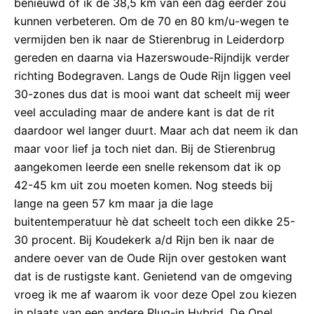
benieuwd of ik de 38,5 km van een dag eerder zou
kunnen verbeteren. Om de 70 en 80 km/u-wegen te
vermijden ben ik naar de Stierenbrug in Leiderdorp
gereden en daarna via Hazerswoude-Rijndijk verder
richting Bodegraven. Langs de Oude Rijn liggen veel
30-zones dus dat is mooi want dat scheelt mij weer
veel acculading maar de andere kant is dat de rit
daardoor wel langer duurt. Maar ach dat neem ik dan
maar voor lief ja toch niet dan. Bij de Stierenbrug
aangekomen leerde een snelle rekensom dat ik op
42-45 km uit zou moeten komen. Nog steeds bij
lange na geen 57 km maar ja die lage
buitentemperatuur hè dat scheelt toch een dikke 25-
30 procent. Bij Koudekerk a/d Rijn ben ik naar de
andere oever van de Oude Rijn over gestoken want
dat is de rustigste kant. Genietend van de omgeving
vroeg ik me af waarom ik voor deze Opel zou kiezen
in plaats van een andere Plug-in Hybrid. De Opel