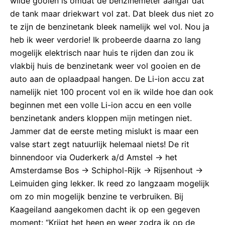
wilde gooien is omdat de benzinemeter aangaf dat
de tank maar driekwart vol zat. Dat bleek dus niet zo
te zijn de benzinetank bleek namelijk wel vol. Nou ja
heb ik weer verdorie! Ik probeerde daarna zo lang
mogelijk elektrisch naar huis te rijden dan zou ik
vlakbij huis de benzinetank weer vol gooien en de
auto aan de oplaadpaal hangen. De Li-ion accu zat
namelijk niet 100 procent vol en ik wilde hoe dan ook
beginnen met een volle Li-ion accu en een volle
benzinetank anders kloppen mijn metingen niet.
Jammer dat de eerste meting mislukt is maar een
valse start zegt natuurlijk helemaal niets! De rit
binnendoor via Ouderkerk a/d Amstel -> het
Amsterdamse Bos -> Schiphol-Rijk -> Rijsenhout ->
Leimuiden ging lekker. Ik reed zo langzaam mogelijk
om zo min mogelijk benzine te verbruiken. Bij
Kaageiland aangekomen dacht ik op een gegeven
moment: “Krijgt het heen en weer zodra ik op de