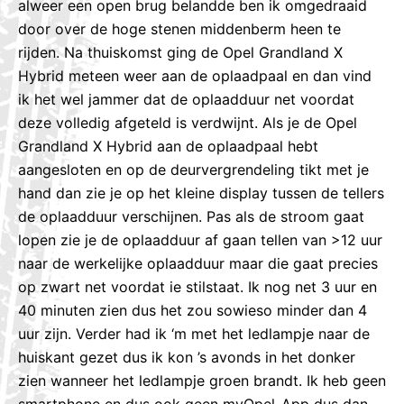
alweer een open brug belandde ben ik omgedraaid
door over de hoge stenen middenberm heen te
rijden. Na thuiskomst ging de Opel Grandland X
Hybrid meteen weer aan de oplaadpaal en dan vind
ik het wel jammer dat de oplaadduur net voordat
deze volledig afgeteld is verdwijnt. Als je de Opel
Grandland X Hybrid aan de oplaadpaal hebt
aangesloten en op de deurvergrendeling tikt met je
hand dan zie je op het kleine display tussen de tellers
de oplaadduur verschijnen. Pas als de stroom gaat
lopen zie je de oplaadduur af gaan tellen van >12 uur
naar de werkelijke oplaadduur maar die gaat precies
op zwart net voordat ie stilstaat. Ik nog net 3 uur en
40 minuten zien dus het zou sowieso minder dan 4
uur zijn. Verder had ik ‘m met het ledlampje naar de
huiskant gezet dus ik kon ’s avonds in het donker
zien wanneer het ledlampje groen brandt. Ik heb geen
smartphone en dus ook geen myOpel-App dus dan