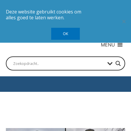
Deze website gebruikt cookies om
alles goed te laten werken.
OK
MENU
Autotesten