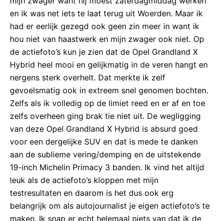
mijn zwager want hij moest zaterdagmiddag werken
en ik was net iets te laat terug uit Woerden. Maar ik
had er eerlijk gezegd ook geen zin meer in want ik
hou niet van haastwerk en mijn zwager ook niet. Op
de actiefoto’s kun je zien dat de Opel Grandland X
Hybrid heel mooi en gelijkmatig in de veren hangt en
nergens sterk overhelt. Dat merkte ik zelf
gevoelsmatig ook in extreem snel genomen bochten.
Zelfs als ik volledig op de limiet reed en er af en toe
zelfs overheen ging brak tie niet uit. De wegligging
van deze Opel Grandland X Hybrid is absurd goed
voor een dergelijke SUV en dat is mede te danken
aan de sublieme vering/demping en de uitstekende
19-inch Michelin Primacy 3 banden. Ik vind het altijd
leuk als de actiefoto’s kloppen met mijn
testresultaten en daarom is het dus ook erg
belangrijk om als autojournalist je eigen actiefoto’s te
maken. Ik snap er echt helemaal niets van dat ik de