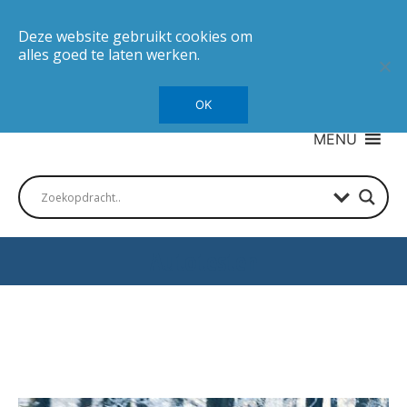
Deze website gebruikt cookies om
alles goed te laten werken.
OK
MENU
Autotesten