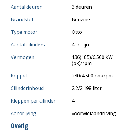
Aantal deuren
3 deuren
Brandstof
Benzine
Type motor
Otto
Aantal cilinders
4-in-lijn
Vermogen
136(185)/6.500 kW
(pk)/rpm
Koppel
230/4.500 nm/rpm
Cilinderinhoud
2.2/2.198 liter
Kleppen per cilinder
4
Aandrijving
voorwielaandrijving
Overig