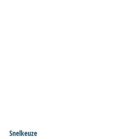
Snelkeuze
S