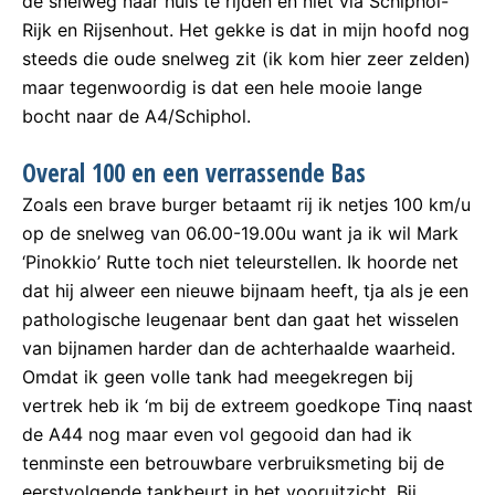
de snelweg naar huis te rijden en niet via Schiphol-
Rijk en Rijsenhout. Het gekke is dat in mijn hoofd nog
steeds die oude snelweg zit (ik kom hier zeer zelden)
maar tegenwoordig is dat een hele mooie lange
bocht naar de A4/Schiphol.
Overal 100 en een verrassende Bas
Zoals een brave burger betaamt rij ik netjes 100 km/u
op de snelweg van 06.00-19.00u want ja ik wil Mark
‘Pinokkio’ Rutte toch niet teleurstellen. Ik hoorde net
dat hij alweer een nieuwe bijnaam heeft, tja als je een
pathologische leugenaar bent dan gaat het wisselen
van bijnamen harder dan de achterhaalde waarheid.
Omdat ik geen volle tank had meegekregen bij
vertrek heb ik ‘m bij de extreem goedkope Tinq naast
de A44 nog maar even vol gegooid dan had ik
tenminste een betrouwbare verbruiksmeting bij de
eerstvolgende tankbeurt in het vooruitzicht. Bij