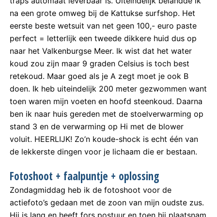
traps automaat leverbaar is. Uiteindelijk belandde ik
na een grote omweg bij de Kattukse surfshop. Het
eerste beste wetsuit van net geen 100,- euro paste
perfect = letterlijk een tweede dikkere huid dus op
naar het Valkenburgse Meer. Ik wist dat het water
koud zou zijn maar 9 graden Celsius is toch best
retekoud. Maar goed als je A zegt moet je ook B
doen. Ik heb uiteindelijk 200 meter gezwommen want
toen waren mijn voeten en hoofd steenkoud. Daarna
ben ik naar huis gereden met de stoelverwarming op
stand 3 en de verwarming op Hi met de blower
voluit. HEERLIJK! Zo’n koude-shock is echt één van
de lekkerste dingen voor je lichaam die er bestaan.
Fotoshoot + faalpuntje + oplossing
Zondagmiddag heb ik de fotoshoot voor de
actiefoto’s gedaan met de zoon van mijn oudste zus.
Hij is lang en heeft fors postuur en toen hij plaatsnam