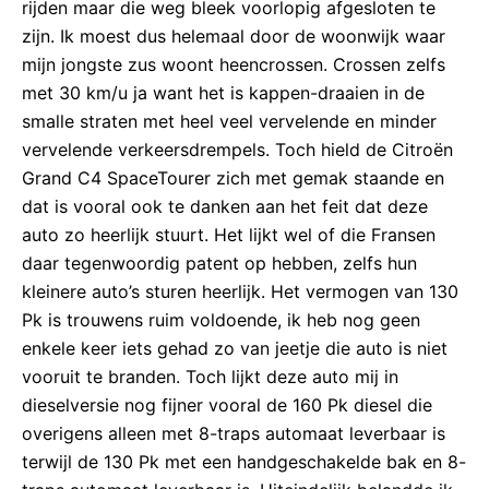
rijden maar die weg bleek voorlopig afgesloten te
zijn. Ik moest dus helemaal door de woonwijk waar
mijn jongste zus woont heencrossen. Crossen zelfs
met 30 km/u ja want het is kappen-draaien in de
smalle straten met heel veel vervelende en minder
vervelende verkeersdrempels. Toch hield de Citroën
Grand C4 SpaceTourer zich met gemak staande en
dat is vooral ook te danken aan het feit dat deze
auto zo heerlijk stuurt. Het lijkt wel of die Fransen
daar tegenwoordig patent op hebben, zelfs hun
kleinere auto’s sturen heerlijk. Het vermogen van 130
Pk is trouwens ruim voldoende, ik heb nog geen
enkele keer iets gehad zo van jeetje die auto is niet
vooruit te branden. Toch lijkt deze auto mij in
dieselversie nog fijner vooral de 160 Pk diesel die
overigens alleen met 8-traps automaat leverbaar is
terwijl de 130 Pk met een handgeschakelde bak en 8-