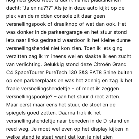
dacht: “Ja en nu???” Als je in deze auto kijkt op de
plek van de midden console zit daar geen
versnellingspook of draaiknop of wat dan ook. Het
was donker in de parkeergarage en het stuur stond
iets naar links gedraaid waardoor ik het kleine dunne
versnellingshendel niet kon zien. Toen ik iets ging
verzitten zag ik ‘m ineens wel en slaakte ik een zucht
van verlichting. Gelukkig stond deze Citroën Grand
C4 SpaceTourer PureTech 130 S&S EAT8 Shine buiten
op een parkeerplaats en was het zonnig en zag ik het
fraaie versnellingshendeltje – of moet ik zeggen
versnellingspookje? – aan het stuur direct zitten.
Maar eerst maar eens het stuur, de stoel en de
spiegels goed zetten. Daarna trok ik het
versnellingshendeltje naar beneden in de D-stand en
reed weg. Je moet wel even op het display kijken in
welke stand ie staat want dat kun je niet zien