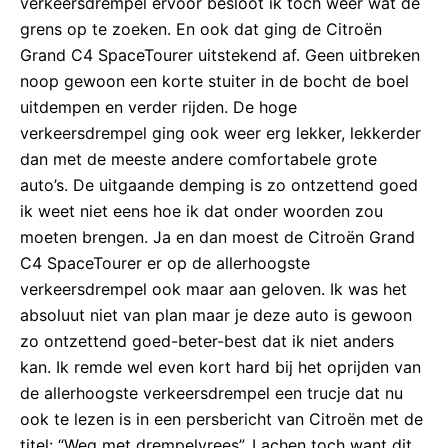
verkeersdrempel ervoor besloot ik toch weer wat de
grens op te zoeken. En ook dat ging de Citroën
Grand C4 SpaceTourer uitstekend af. Geen uitbreken
noop gewoon een korte stuiter in de bocht de boel
uitdempen en verder rijden. De hoge
verkeersdrempel ging ook weer erg lekker, lekkerder
dan met de meeste andere comfortabele grote
auto’s. De uitgaande demping is zo ontzettend goed
ik weet niet eens hoe ik dat onder woorden zou
moeten brengen. Ja en dan moest de Citroën Grand
C4 SpaceTourer er op de allerhoogste
verkeersdrempel ook maar aan geloven. Ik was het
absoluut niet van plan maar je deze auto is gewoon
zo ontzettend goed-beter-best dat ik niet anders
kan. Ik remde wel even kort hard bij het oprijden van
de allerhoogste verkeersdrempel een trucje dat nu
ook te lezen is in een persbericht van Citroën met de
titel: “Weg met drempelvrees”. Lachen toch want dit