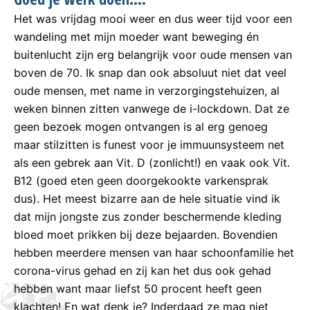
Het was vrijdag mooi weer en dus weer tijd voor een
wandeling met mijn moeder want beweging én
buitenlucht zijn erg belangrijk voor oude mensen van
boven de 70. Ik snap dan ook absoluut niet dat veel
oude mensen, met name in verzorgingstehuizen, al
weken binnen zitten vanwege de i-lockdown. Dat ze
geen bezoek mogen ontvangen is al erg genoeg
maar stilzitten is funest voor je immuunsysteem net
als een gebrek aan Vit. D (zonlicht!) en vaak ook Vit.
B12 (goed eten geen doorgekookte varkensprak
dus). Het meest bizarre aan de hele situatie vind ik
dat mijn jongste zus zonder beschermende kleding
bloed moet prikken bij deze bejaarden. Bovendien
hebben meerdere mensen van haar schoonfamilie het
corona-virus gehad en zij kan het dus ook gehad
hebben want maar liefst 50 procent heeft geen
klachten! En wat denk je? Inderdaad ze mag niet