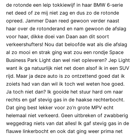
de rotonde een leip tokkiewijf in haar BMW 6-serie
net deed of ze mij niet zag en dus zo de rotonde
opreed. Jammer Daan reed gewoon verder naast
haar over de rotonderand en nam gewoon de afslag
voor haar, dikke doei van Daan aan dit soort
verkeershufters! Nou dat beloofde wat als die afslag
al zo mooi en strak ging wat zou een rondje Space
Business Park Light dan wel niet opleveren? Jep Light
want ik ga natuurlijk niet net doen alsof ik in een SUV
rijd. Maar ja deze auto is zo ontzettend goed dat ik
zoiets had van dan wil ik toch wel weten hoe goed.
Ja toch niet dan? Ik gooide het stuur hard om naar
rechts en gaf stevig gas in de haakse rechterbocht.
Dat ging best lekker voor zo’n grote MPV echt
helemaal niet verkeerd. Geen uitbreken of zwabberig
weggedrag niets van dat alles! Ik gaf stevig gas in de
flauwe linkerbocht en ook dat ging weer prima net