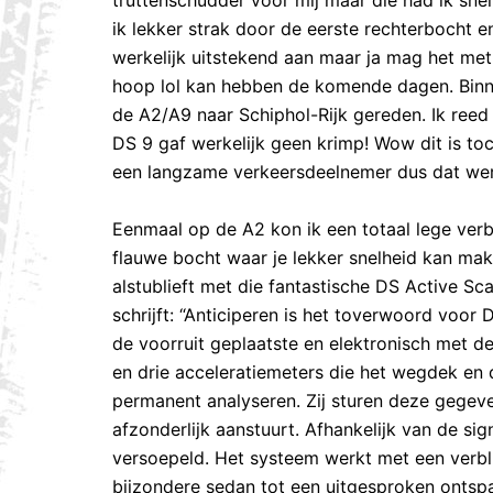
truttenschudder voor mij maar die had ik sn
ik lekker strak door de eerste rechterbocht 
werkelijk uitstekend aan maar ja mag het me
hoop lol kan hebben de komende dagen. Binne
de A2/A9 naar Schiphol-Rijk gereden. Ik reed
DS 9 gaf werkelijk geen krimp! Wow dit is to
een langzame verkeersdeelnemer dus dat werd
Eenmaal op de A2 kon ik een totaal lege verb
flauwe bocht waar je lekker snelheid kan mak
alstublieft met die fantastische DS Active 
schrijft: “Anticiperen is het toverwoord voo
de voorruit geplaatste en elektronisch met 
en drie acceleratiemeters die het wegdek en
permanent analyseren. Zij sturen deze gegeven
afzonderlijk aanstuurt. Afhankelijk van de s
versoepeld. Het systeem werkt met een verblu
bijzondere sedan tot een uitgesproken ontsp