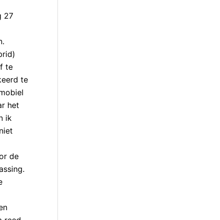
g 27
n.
rid)
f te
keerd te
mobiel
r het
n ik
niet
or de
assing.
e
en