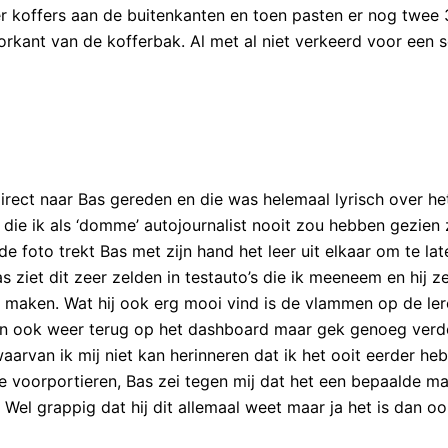
ter koffers aan de buitenkanten en toen pasten er nog twee 3
rkant van de kofferbak. Al met al niet verkeerd voor een 
irect naar Bas gereden en die was helemaal lyrisch over he
n die ik als ‘domme’ autojournalist nooit zou hebben gezien 
de foto trekt Bas met zijn hand het leer uit elkaar om te lat
s ziet dit zeer zelden in testauto’s die ik meeneem en hij ze
e maken. Wat hij ook erg mooi vind is de vlammen op de ler
men ook weer terug op het dashboard maar gek genoeg verd
waarvan ik mij niet kan herinneren dat ik het ooit eerder he
 de voorportieren, Bas zei tegen mij dat het een bepaalde ma
 Wel grappig dat hij dit allemaal weet maar ja het is dan o