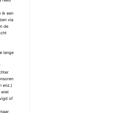
a reed
 ik een
ben via
an de
ocht
e lange
r
chter
ensoren
n enz.)
 wiel
vigd of
 maar