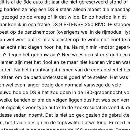
t is al de 3de auto dit jaar die niet gereserveerd stond of
g hadden ze nog een DS 9 staan alleen moest die maanda
a” gezegd op de vraag of ik dat wilde. En zo hoefde ik niet
 maar kon ik in een fraaie DS 9 E-TENSE 250 RIVOLI+ stappe
oest op de benzinemotor (overigens wel in de rijmodus Hyb
an wel weer dat ik ‘m als pleister op de wond niet hoefde a
an echt niet klagen hoor, ha, ha. Na mijn mini-motor gepar
ten? Tegen het gebouw aan? Nee wees gerust er stond een 
emen zijn met het riool en ze maar niet kunnen vinden waa
worden. Na het in ontvangst nemen van de contactsleutel be
zitten om de bestuurdersstoel goed af te stellen. Het was 
och wel even langer bezig dan normaal vanwege de vele
ieuwd hoe de DS 9 het zou doen in de 180-gradenbocht vo
 welke banden er om de velgen liggen dus het was een verr
t eigenlijk voor type auto? In de zoekresultaten vond ik d
lasse sedan’ noemt. Dat is niet zo gek gezien de gebruikte
n, het fraaie design en de topkwaliteit afwerking. Er reed e