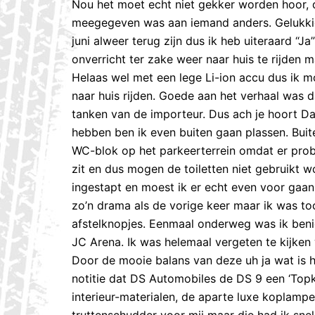
Nou het moet echt niet gekker worden hoor, di
meegegeven was aan iemand anders. Gelukki
juni alweer terug zijn dus ik heb uiteraard “J
onverricht ter zake weer naar huis te rijden
Helaas wel met een lege Li-ion accu dus ik m
naar huis rijden. Goede aan het verhaal was d
tanken van de importeur. Dus ach je hoort Da
hebben ben ik even buiten gaan plassen. Bui
WC-blok op het parkeerterrein omdat er probl
zit en dus mogen de toiletten niet gebruikt 
ingestapt en moest ik er echt even voor gaan 
zo’n drama als de vorige keer maar ik was t
afstelknopjes. Eenmaal onderweg was ik ben
JC Arena. Ik was helemaal vergeten te kijken
Door de mooie balans van deze uh ja wat is he
notitie dat DS Automobiles de DS 9 een ‘Topk
interieur-materialen, de aparte luxe koplampe