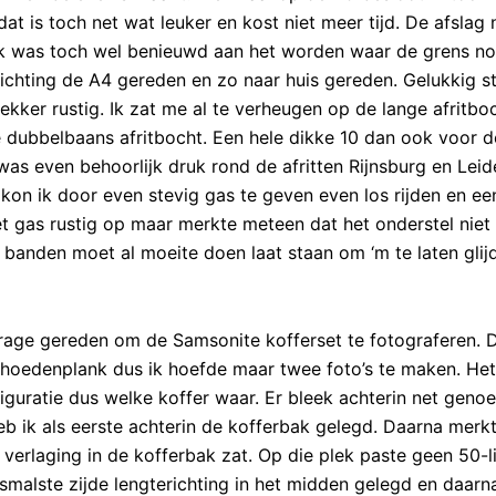
at is toch net wat leuker en kost niet meer tijd. De afslag 
ik was toch wel benieuwd aan het worden waar de grens nou
richting de A4 gereden en zo naar huis gereden. Gelukkig s
 lekker rustig. Ik zat me al te verheugen op de lange afritbo
e dubbelbaans afritbocht. Een hele dikke 10 dan ook voor d
as even behoorlijk druk rond de afritten Rijnsburg en Leid
kon ik door even stevig gas te geven even los rijden en e
 het gas rustig op maar merkte meteen dat het onderstel niet
e banden moet al moeite doen laat staan om ‘m te laten glij
arage gereden om de Samsonite kofferset te fotograferen. 
n hoedenplank dus ik hoefde maar twee foto’s te maken. He
iguratie dus welke koffer waar. Er bleek achterin net geno
heb ik als eerste achterin de kofferbak gelegd. Daarna merkt
verlaging in de kofferbak zat. Op die plek paste geen 50-li
 smalste zijde lengterichting in het midden gelegd en daarn