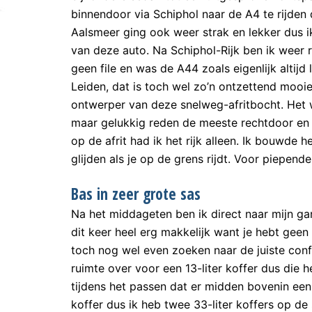
binnendoor via Schiphol naar de A4 te rijden d
Aalsmeer ging ook weer strak en lekker dus 
van deze auto. Na Schiphol-Rijk ben ik weer 
geen file en was de A44 zoals eigenlijk altijd
Leiden, dat is toch wel zo’n ontzettend mooi
ontwerper van deze snelweg-afritbocht. Het w
maar gelukkig reden de meeste rechtdoor en 
op de afrit had ik het rijk alleen. Ik bouwde
glijden als je op de grens rijdt. Voor piepend
Bas in zeer grote sas
Na het middageten ben ik direct naar mijn g
dit keer heel erg makkelijk want je hebt gee
toch nog wel even zoeken naar de juiste conf
ruimte over voor een 13-liter koffer dus die 
tijdens het passen dat er midden bovenin een 
koffer dus ik heb twee 33-liter koffers op de