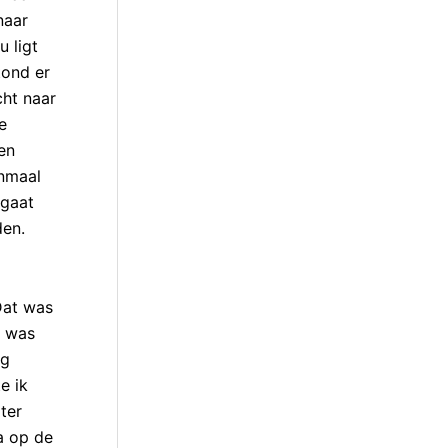
naar
 ligt
tond er
cht naar
e
en
enmaal
 gaat
den.
Dat was
t was
eg
e ik
ter
a op de