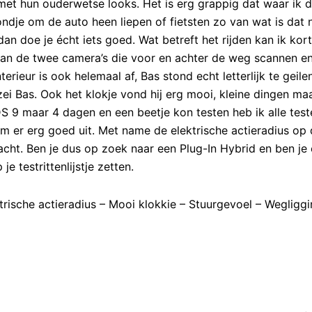
met hun ouderwetse looks. Het is erg grappig dat waar ik 
dje om de auto heen liepen of fietsten zo van wat is dat 
an doe je écht iets goed. Wat betreft het rijden kan ik kort
 aan de twee camera’s die voor en achter de weg scannen e
rieur is ook helemaal af, Bas stond echt letterlijk te geile
 zei Bas. Ook het klokje vond hij erg mooi, kleine dingen ma
S 9 maar 4 dagen en een beetje kon testen heb ik alle test
m er erg goed uit. Met name de elektrische actieradius op
acht. Ben je dus op zoek naar een Plug-In Hybrid en ben je
 testrittenlijstje zetten.
trische actieradius – Mooi klokkie – Stuurgevoel – Wegliggi