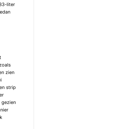
3-liter
sedan
t
zoals
en zien
i
en strip
er
b gezien
nier
ok