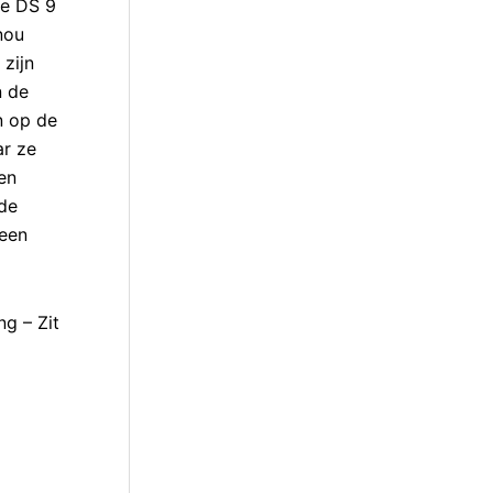
de DS 9
nou
 zijn
n de
n op de
ar ze
en
 de
 een
ng – Zit