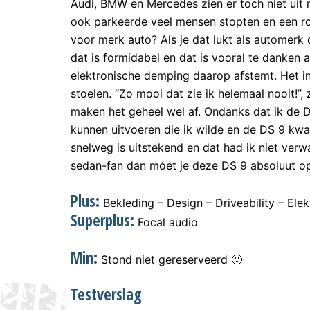
Audi, BMW en Mercedes zien er toch niet uit 
ook parkeerde veel mensen stopten en een ron
voor merk auto? Als je dat lukt als automerk d
dat is formidabel en dat is vooral te danken
elektronische demping daarop afstemt. Het inte
stoelen. “Zo mooi dat zie ik helemaal nooit!”,
maken het geheel wel af. Ondanks dat ik de D
kunnen uitvoeren die ik wilde en de DS 9 kwa
snelweg is uitstekend en dat had ik niet verw
sedan-fan dan móet je deze DS 9 absoluut op je
Plus:
Bekleding – Design – Driveability – Elek
Superplus:
Focal audio
Min:
Stond niet gereserveerd 🙁
Testverslag