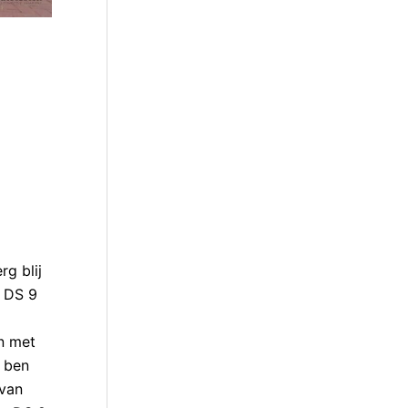
g blij
e DS 9
en met
k ben
 van