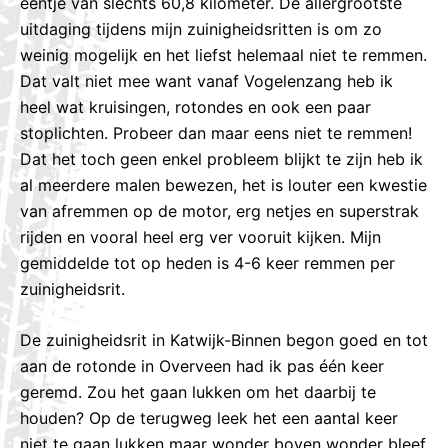
eentje van slechts 60,8 kilometer. De allergrootste
uitdaging tijdens mijn zuinigheidsritten is om zo
weinig mogelijk en het liefst helemaal niet te remmen.
Dat valt niet mee want vanaf Vogelenzang heb ik
heel wat kruisingen, rotondes en ook een paar
stoplichten. Probeer dan maar eens niet te remmen!
Dat het toch geen enkel probleem blijkt te zijn heb ik
al meerdere malen bewezen, het is louter een kwestie
van afremmen op de motor, erg netjes en superstrak
rijden en vooral heel erg ver vooruit kijken. Mijn
gemiddelde tot op heden is 4-6 keer remmen per
zuinigheidsrit.
De zuinigheidsrit in Katwijk-Binnen begon goed en tot
aan de rotonde in Overveen had ik pas één keer
geremd. Zou het gaan lukken om het daarbij te
houden? Op de terugweg leek het een aantal keer
niet te gaan lukken maar wonder boven wonder bleef