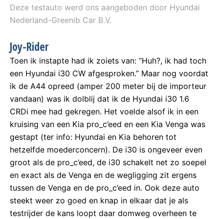
Deze testauto werd ons aangeboden door Hyundai
Nederland-Greenib Car B.V.
Joy-Rider
Toen ik instapte had ik zoiets van: “Huh?, ik had toch
een Hyundai i30 CW afgesproken.” Maar nog voordat
ik de A44 opreed (amper 200 meter bij de importeur
vandaan) was ik dolblij dat ik de Hyundai i30 1.6
CRDi mee had gekregen. Het voelde alsof ik in een
kruising van een Kia pro_c’eed en een Kia Venga was
gestapt (ter info: Hyundai en Kia behoren tot
hetzelfde moederconcern). De i30 is ongeveer even
groot als de pro_c’eed, de i30 schakelt net zo soepel
en exact als de Venga en de wegligging zit ergens
tussen de Venga en de pro_c’eed in. Ook deze auto
steekt weer zo goed en knap in elkaar dat je als
testrijder de kans loopt daar domweg overheen te