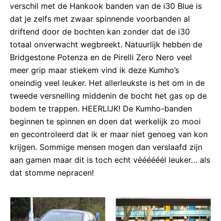
verschil met de Hankook banden van de i30 Blue is
dat je zelfs met zwaar spinnende voorbanden al
driftend door de bochten kan zonder dat de i30
totaal onverwacht wegbreekt. Natuurlijk hebben de
Bridgestone Potenza en de Pirelli Zero Nero veel
meer grip maar stiekem vind ik deze Kumho’s
oneindig veel leuker. Het allerleukste is het om in de
tweede versnelling middenin de bocht het gas op de
bodem te trappen. HEERLIJK! De Kumho-banden
beginnen te spinnen en doen dat werkelijk zo mooi
en gecontroleerd dat ik er maar niet genoeg van kon
krijgen. Sommige mensen mogen dan verslaafd zijn
aan gamen maar dit is toch echt véééééél leuker… als
dat stomme nepracen!