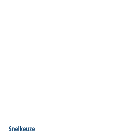
Snelkeuze
S