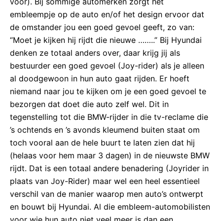
voor). Bij sommige automerken zorgt het
embleempje op de auto en/of het design ervoor dat
de omstander jou een goed gevoel geeft, zo van:
“Moet je kijken hij rijdt die nieuwe ……..” Bij Hyundai
denken ze totaal anders over, daar krijg jij als
bestuurder een goed gevoel (Joy-rider) als je alleen
al doodgewoon in hun auto gaat rijden. Er hoeft
niemand naar jou te kijken om je een goed gevoel te
bezorgen dat doet die auto zelf wel. Dit in
tegenstelling tot die BMW-rijder in die tv-reclame die
’s ochtends en ’s avonds kleumend buiten staat om
toch vooral aan de hele buurt te laten zien dat hij
(helaas voor hem maar 3 dagen) in de nieuwste BMW
rijdt. Dat is een totaal andere benadering (Joyrider in
plaats van Joy-Rider) maar wel een heel essentieel
verschil van de manier waarop men auto’s ontwerpt
en bouwt bij Hyundai. Al die embleem-automobilisten
voor wie hun auto niet veel meer is dan een