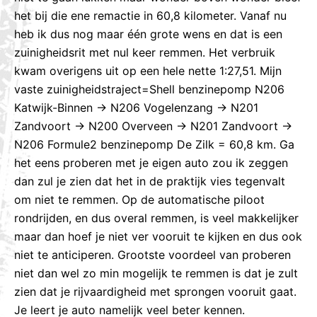
het bij die ene remactie in 60,8 kilometer. Vanaf nu
heb ik dus nog maar één grote wens en dat is een
zuinigheidsrit met nul keer remmen. Het verbruik
kwam overigens uit op een hele nette 1:27,51. Mijn
vaste zuinigheidstraject=Shell benzinepomp N206
Katwijk-Binnen -> N206 Vogelenzang -> N201
Zandvoort -> N200 Overveen -> N201 Zandvoort ->
N206 Formule2 benzinepomp De Zilk = 60,8 km. Ga
het eens proberen met je eigen auto zou ik zeggen
dan zul je zien dat het in de praktijk vies tegenvalt
om niet te remmen. Op de automatische piloot
rondrijden, en dus overal remmen, is veel makkelijker
maar dan hoef je niet ver vooruit te kijken en dus ook
niet te anticiperen. Grootste voordeel van proberen
niet dan wel zo min mogelijk te remmen is dat je zult
zien dat je rijvaardigheid met sprongen vooruit gaat.
Je leert je auto namelijk veel beter kennen.