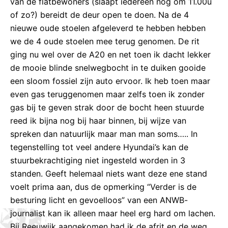
van de flatbewoners (slaapt iedereen nog om 11.00u
of zo?) bereidt de deur open te doen. Na de 4
nieuwe oude stoelen afgeleverd te hebben hebben
we de 4 oude stoelen mee terug genomen. De rit
ging nu wel over de A20 en net toen ik dacht lekker
de mooie blinde snelwegbocht in te duiken gooide
een sloom fossiel zijn auto ervoor. Ik heb toen maar
even gas teruggenomen maar zelfs toen ik zonder
gas bij te geven strak door de bocht heen stuurde
reed ik bijna nog bij haar binnen, bij wijze van
spreken dan natuurlijk maar man man soms….. In
tegenstelling tot veel andere Hyundai’s kan de
stuurbekrachtiging niet ingesteld worden in 3
standen. Geeft helemaal niets want deze ene stand
voelt prima aan, dus de opmerking “Verder is de
besturing licht en gevoelloos” van een ANWB-
journalist kan ik alleen maar heel erg hard om lachen.
Bij Reeuwijk aangekomen had ik de afrit en de weg