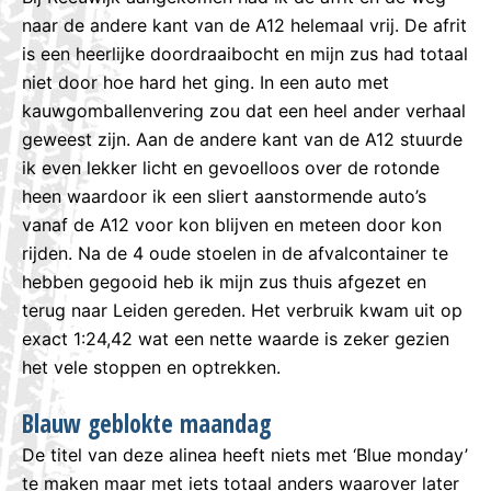
naar de andere kant van de A12 helemaal vrij. De afrit
is een heerlijke doordraaibocht en mijn zus had totaal
niet door hoe hard het ging. In een auto met
kauwgomballenvering zou dat een heel ander verhaal
geweest zijn. Aan de andere kant van de A12 stuurde
ik even lekker licht en gevoelloos over de rotonde
heen waardoor ik een sliert aanstormende auto’s
vanaf de A12 voor kon blijven en meteen door kon
rijden. Na de 4 oude stoelen in de afvalcontainer te
hebben gegooid heb ik mijn zus thuis afgezet en
terug naar Leiden gereden. Het verbruik kwam uit op
exact 1:24,42 wat een nette waarde is zeker gezien
het vele stoppen en optrekken.
Blauw geblokte maandag
De titel van deze alinea heeft niets met ‘Blue monday’
te maken maar met iets totaal anders waarover later