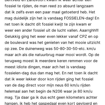
fossiel te rijden, de man reed zo absurd langzaam
dat ik zelfs even een paar maal getoeterd heb. Het
mag duidelijk zijn het is vandaag FOSSIELEN-dag! En
net toen ik dacht dít fossiel kwijt te zijn kwam er
weer een ander fossiel uit de lucht vallen. Aaarrghh!!!
Gelukkig ging het weer even lekker vanaf CPZ en op
de boulevard was het genieten van het mooie uitzicht
op zee. De duinenweg was 50-80-30-50-etc. km/u
maar ach als die natuurbrug maar mooi wordt. Op de
terugweg moest ik meerdere keren remmen voor de
meest idiote dingen, maar ach het is vandaag
fossielen-dag dus dan mag het. En net toen ik dacht
dat ik weer lekker door kon rijden ging het fossiel
van de dag direct voor mijn neus 60 km/u rijden
helemaal aan het begin de N206 waar je 80 km/u
mag. Tja daar ga ik dus echt geen kilometers achter
hangen, ik heb het gaspedaal even kort gevloerd en