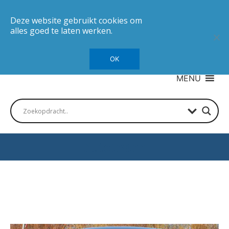
Deze website gebruikt cookies om
alles goed te laten werken.
OK
MENU
Autotesten