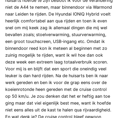
huisarts hoefde te zijn besloot ik voor de verandering
niet de A44 te nemen, maar binnendoor via Warmond
naar Leiden te rijden. De Hyundai IONIQ Hybrid voelt
heerlijk comfortabel aan qua rijden en toen ik even
snel om mij keek zag ik allemaal dingen die mij wel
bevallen zoals; stoelverwarming, stuurverwarming,
een groot touchscreen, USB-ingang etc. Omdat ik
binnendoor reed kon ik meteen al beginnen met zo
zuinig mogelijk te rijden, want ik wil hoe dan ook
deze week een extreem laag totaalverbruik scoren.
Voor mij is en blijft dat een sport die oneindig veel
leuker is dan hard rijden. Na de huisarts ben ik naar
werk gereden en ben ik voor de grap eens over de
koeienrotonde heen gereden met de cruise control
op 50 km/u. Je zou denken dat het er heftig aan toe
ging maar dat viel eigenlijk best mee, want ik hoefde
niet eens alles uit de kast te halen qua rijvaardigheid.
En wat denk je? De cruise control bleef gewoon