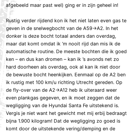
afgebeeld maar past wel) ging er in zijn geheel in!
Rustig verder rijdend kon ik het niet laten even gas te
geven in de snelwegbocht van de A59->A2. In het
donker is deze bocht totaal anders dan overdag,
maar dat komt omdat ik ‘m nooit rijd dan mis ik de
automatische routine. De meeste bochten die ik goed
ken – en dus kan dromen – kan ik ’s avonds net zo
hard doorheen als overdag, ook al kan ik niet door
de bewuste bocht heenkijken. Eenmaal op de A2 ben
ik rustig met 100 km/u richting Utrecht gereden. Op
de fly-over van de A2->A12 heb ik uiteraard weer
even plankgas gegeven, en ik moet zeggen dat de
wegligging van de Hyundai Santa Fe uitstekend is.
Vergis je niet want het gewicht met mij erbij bedraagt
bijna 1.900 kilogram! Dat de wegligging zo goed is
komt door de uitstekende vering/demping en de