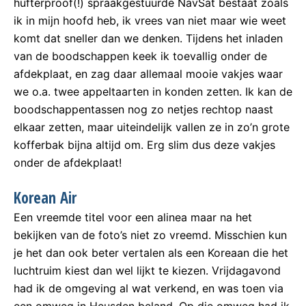
hufterproof(!) spraakgestuurde NavSat bestaat zoals
ik in mijn hoofd heb, ik vrees van niet maar wie weet
komt dat sneller dan we denken. Tijdens het inladen
van de boodschappen keek ik toevallig onder de
afdekplaat, en zag daar allemaal mooie vakjes waar
we o.a. twee appeltaarten in konden zetten. Ik kan de
boodschappentassen nog zo netjes rechtop naast
elkaar zetten, maar uiteindelijk vallen ze in zo’n grote
kofferbak bijna altijd om. Erg slim dus deze vakjes
onder de afdekplaat!
Korean Air
Een vreemde titel voor een alinea maar na het
bekijken van de foto’s niet zo vreemd. Misschien kun
je het dan ook beter vertalen als een Koreaan die het
luchtruim kiest dan wel lijkt te kiezen. Vrijdagavond
had ik de omgeving al wat verkend, en was toen via
een omweg in Heusden beland. Op die omweg had ik