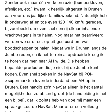
Zonder ook maar één verkeersruzie (bumperkleven,
afsnijden, etc.) kwam ik heerlijk uitgerust in Drunen
aan voor ons jaarlijkse familieweekend. Natuurlijk heb
ik onderweg af en toe even 120-140 km/u gereden,
bijvoorbeeld om even snel een rij elkaar inhalende
vrachtwagens in te halen. Nog maar net gearriveerd
werden we er direct op uit gestuurd om wat
boodschappen te halen. Nadat we in Drunen langs de
Jumbo reden, en ik het terrein al opdraaide kreeg ik
te horen dat men naar AH wilde. Die hebben
bepaalde producten die je niet bij de Jumbo kunt
kopen. Even snel zoeken in de NavSat bij POI-
>supermarkten leverde inderdaad een AH op in
Druten. Best handig zo’n NavSat alleen is het aantal
mogelijkheden zo absurd groot (de handleiding is net
een bijbel), dat ik zoiets heb van doe mij maar een
spraakgestuurde NavSat. Maar of er een volledig