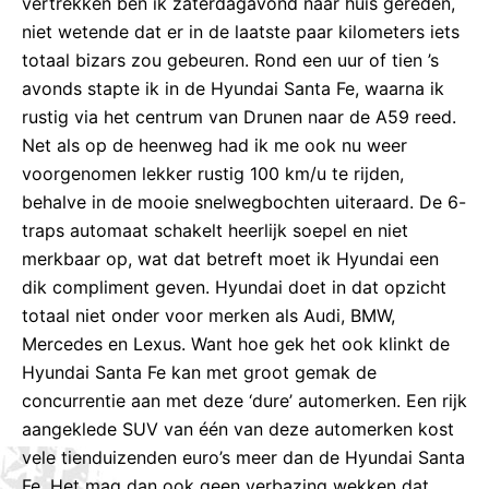
vertrekken ben ik zaterdagavond naar huis gereden,
niet wetende dat er in de laatste paar kilometers iets
totaal bizars zou gebeuren. Rond een uur of tien ’s
avonds stapte ik in de Hyundai Santa Fe, waarna ik
rustig via het centrum van Drunen naar de A59 reed.
Net als op de heenweg had ik me ook nu weer
voorgenomen lekker rustig 100 km/u te rijden,
behalve in de mooie snelwegbochten uiteraard. De 6-
traps automaat schakelt heerlijk soepel en niet
merkbaar op, wat dat betreft moet ik Hyundai een
dik compliment geven. Hyundai doet in dat opzicht
totaal niet onder voor merken als Audi, BMW,
Mercedes en Lexus. Want hoe gek het ook klinkt de
Hyundai Santa Fe kan met groot gemak de
concurrentie aan met deze ‘dure’ automerken. Een rijk
aangeklede SUV van één van deze automerken kost
vele tienduizenden euro’s meer dan de Hyundai Santa
Fe. Het mag dan ook geen verbazing wekken dat