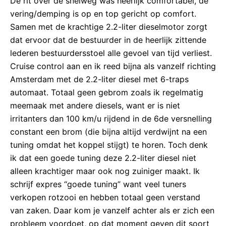
De rit over de snelweg was heerlijk comfortabel, de
vering/demping is op en top gericht op comfort.
Samen met de krachtige 2.2-liter dieselmotor zorgt
dat ervoor dat de bestuurder in de heerlijk zittende
lederen bestuurdersstoel alle gevoel van tijd verliest.
Cruise control aan en ik reed bijna als vanzelf richting
Amsterdam met de 2.2-liter diesel met 6-traps
automaat. Totaal geen gebrom zoals ik regelmatig
meemaak met andere diesels, want er is niet
irritanters dan 100 km/u rijdend in de 6de versnelling
constant een brom (die bijna altijd verdwijnt na een
tuning omdat het koppel stijgt) te horen. Toch denk
ik dat een goede tuning deze 2.2-liter diesel niet
alleen krachtiger maar ook nog zuiniger maakt. Ik
schrijf expres “goede tuning” want veel tuners
verkopen rotzooi en hebben totaal geen verstand
van zaken. Daar kom je vanzelf achter als er zich een
probleem voordoet, op dat moment geven dit soort