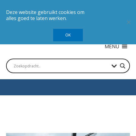
Deze website gebruikt cookies om
alles goed te laten werken.
OK
MENU
Autotesten