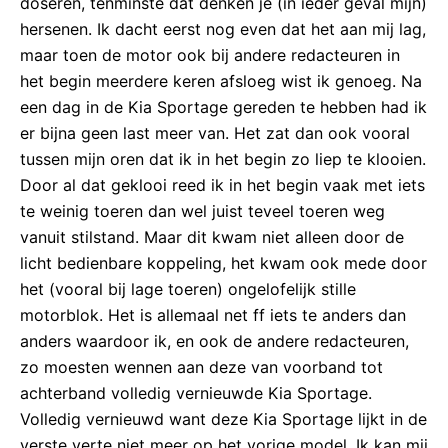
doseren, tenminste dat denken je (in ieder geval mijn)
hersenen. Ik dacht eerst nog even dat het aan mij lag,
maar toen de motor ook bij andere redacteuren in
het begin meerdere keren afsloeg wist ik genoeg. Na
een dag in de Kia Sportage gereden te hebben had ik
er bijna geen last meer van. Het zat dan ook vooral
tussen mijn oren dat ik in het begin zo liep te klooien.
Door al dat geklooi reed ik in het begin vaak met iets
te weinig toeren dan wel juist teveel toeren weg
vanuit stilstand. Maar dit kwam niet alleen door de
licht bedienbare koppeling, het kwam ook mede door
het (vooral bij lage toeren) ongelofelijk stille
motorblok. Het is allemaal net ff iets te anders dan
anders waardoor ik, en ook de andere redacteuren,
zo moesten wennen aan deze van voorband tot
achterband volledig vernieuwde Kia Sportage.
Volledig vernieuwd want deze Kia Sportage lijkt in de
verste verte niet meer op het vorige model. Ik kan mij