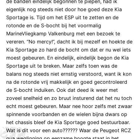
de banden eindelijk begonnen te piepen, had ik
eigenlijk nog steeds niet door hoe goed deze Kia
Sportage is. Tijd om het ESP uit te zetten en de
rotonde en de S-bocht bij het voormalig
MarineVliegkamp Valkenburg met een bezoek te
vereren. “No mercy!”, dacht ik bij mezelf en hoekte de
Kia Sportage zo hard de bocht om dat er nu wel iets
moest gebeuren. En eindelijk, eindelijk begon de Kia
Sportage uit te breken. Maar zelfs toen was de
balans nog steeds niet ernstig verstoord, want ik kon
na de rotonde vrij makkelijk en goed gecontroleerd
de S-bocht induiken. Ook dat deed ik weer met
zoveel snelheid en zo bruut insturend dat het nu toch
echt moest gebeuren. Maar nee hoor zelfs met zwaar
spinnende voorbanden en de wielen bijna dwars op
het chassis bleef de Kia Sportage goed bestuurbaar.
Wat is dit voor een auto?????? Waar de Peugeot RCZ
qua wegligging op eenzame hoogte staat in het