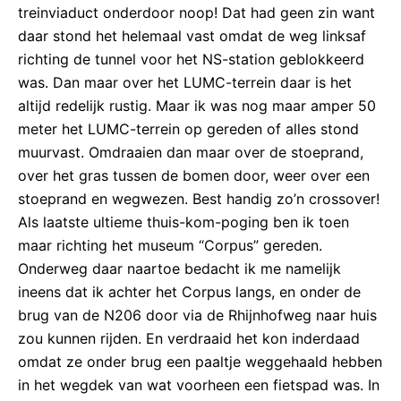
treinviaduct onderdoor noop! Dat had geen zin want
daar stond het helemaal vast omdat de weg linksaf
richting de tunnel voor het NS-station geblokkeerd
was. Dan maar over het LUMC-terrein daar is het
altijd redelijk rustig. Maar ik was nog maar amper 50
meter het LUMC-terrein op gereden of alles stond
muurvast. Omdraaien dan maar over de stoeprand,
over het gras tussen de bomen door, weer over een
stoeprand en wegwezen. Best handig zo’n crossover!
Als laatste ultieme thuis-kom-poging ben ik toen
maar richting het museum “Corpus” gereden.
Onderweg daar naartoe bedacht ik me namelijk
ineens dat ik achter het Corpus langs, en onder de
brug van de N206 door via de Rhijnhofweg naar huis
zou kunnen rijden. En verdraaid het kon inderdaad
omdat ze onder brug een paaltje weggehaald hebben
in het wegdek van wat voorheen een fietspad was. In