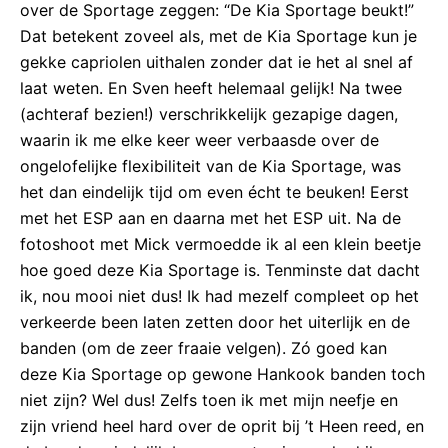
over de Sportage zeggen: “De Kia Sportage beukt!”
Dat betekent zoveel als, met de Kia Sportage kun je
gekke capriolen uithalen zonder dat ie het al snel af
laat weten. En Sven heeft helemaal gelijk! Na twee
(achteraf bezien!) verschrikkelijk gezapige dagen,
waarin ik me elke keer weer verbaasde over de
ongelofelijke flexibiliteit van de Kia Sportage, was
het dan eindelijk tijd om even écht te beuken! Eerst
met het ESP aan en daarna met het ESP uit. Na de
fotoshoot met Mick vermoedde ik al een klein beetje
hoe goed deze Kia Sportage is. Tenminste dat dacht
ik, nou mooi niet dus! Ik had mezelf compleet op het
verkeerde been laten zetten door het uiterlijk en de
banden (om de zeer fraaie velgen). Zó goed kan
deze Kia Sportage op gewone Hankook banden toch
niet zijn? Wel dus! Zelfs toen ik met mijn neefje en
zijn vriend heel hard over de oprit bij ’t Heen reed, en