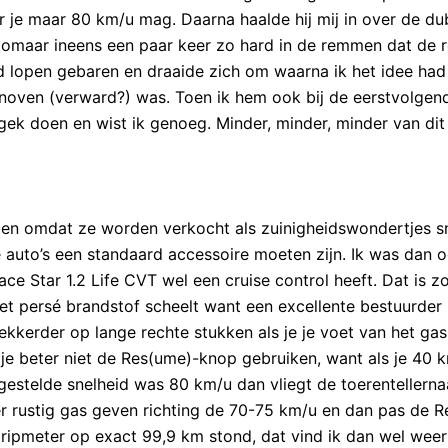
r je maar 80 km/u mag. Daarna haalde hij mij in over de du
zomaar ineens een paar keer zo hard in de remmen dat de 
d lopen gebaren en draaide zich om waarna ik het idee had
snoven (verward?) was. Toen ik hem ook bij de eerstvolgen
ek doen en wist ik genoeg. Minder, minder, minder van dit
l en omdat ze worden verkocht als zuinigheidswondertjes s
ine auto’s een standaard accessoire moeten zijn. Ik was dan 
ce Star 1.2 Life CVT wel een cruise control heeft. Dat is z
t het persé brandstof scheelt want een excellente bestuurder
 lekkerder op lange rechte stukken als je je voet van het ga
un je beter niet de Res(ume)-knop gebruiken, want als je 40 
gestelde snelheid was 80 km/u dan vliegt de toerentellerna
 rustig gas geven richting de 70-75 km/u en dan pas de R
tripmeter op exact 99,9 km stond, dat vind ik dan wel weer