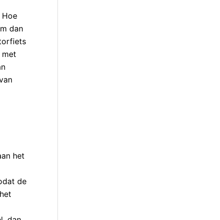
. Hoe
 ’m dan
orfiets
d met
an
 van
aan het
zodat de
het
l, dan