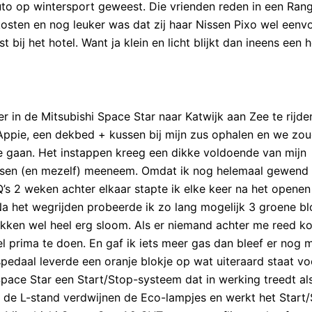
to op wintersport geweest. Die vrienden reden in een Ran
sten en nog leuker was dat zij haar Nissen Pixo wel eenv
bij het hotel. Want ja klein en licht blijkt dan ineens een h
 in de Mitsubishi Space Star naar Katwijk aan Zee te rijde
Appie, een dekbed + kussen bij mijn zus ophalen en we zo
e gaan. Het instappen kreeg een dikke voldoende van mijn
 mensen (en mezelf) meeneem. Omdat ik nog helemaal gewend
’s 2 weken achter elkaar stapte ik elke keer na het openen
Na het wegrijden probeerde ik zo lang mogelijk 3 groene bl
kken wel heel erg sloom. Als er niemand achter me reed ko
l prima te doen. En gaf ik iets meer gas dan bleef er nog 
spedaal leverde een oranje blokje op wat uiteraard staat vo
pace Star een Start/Stop-systeem dat in werking treedt als
n de L-stand verdwijnen de Eco-lampjes en werkt het Start