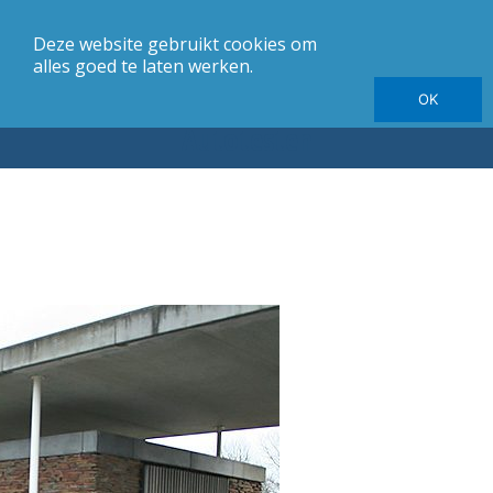
Deze website gebruikt cookies om
merk
Carrosserie
Jaargang
Elektrische autotesten
alles goed te laten werken.
OK
Autotesten