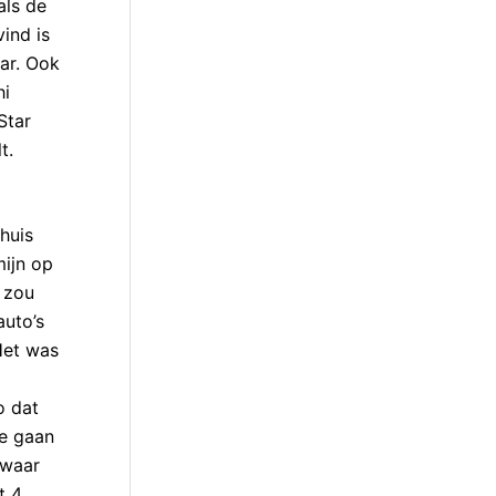
als de
ind is
ar. Ook
hi
Star
t.
huis
ijn op
 zou
auto’s
 Het was
o dat
te gaan
 waar
t 4