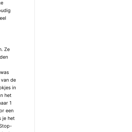
ge
oudig
eel
n. Ze
uden
 was
 van de
okjes in
n het
maar 1
or een
 je het
/Stop-