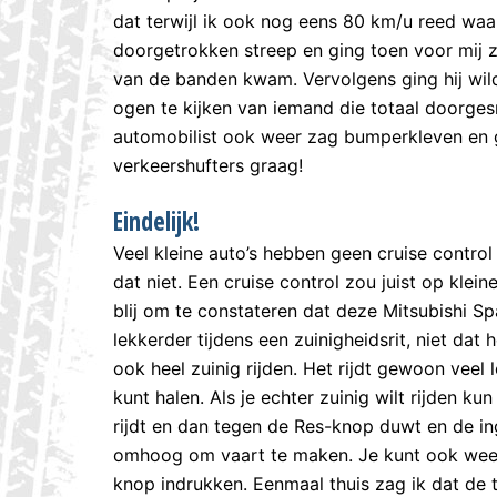
dat terwijl ik ook nog eens 80 km/u reed waa
doorgetrokken streep en ging toen voor mij 
van de banden kwam. Vervolgens ging hij wil
ogen te kijken van iemand die totaal doorge
automobilist ook weer zag bumperkleven en g
verkeershufters graag!
Eindelijk!
Veel kleine auto’s hebben geen cruise contro
dat niet. Een cruise control zou juist op kle
blij om te constateren dat deze Mitsubishi Spa
lekkerder tijdens een zuinigheidsrit, niet da
ook heel zuinig rijden. Het rijdt gewoon veel
kunt halen. Als je echter zuinig wilt rijden k
rijdt en dan tegen de Res-knop duwt en de in
omhoog om vaart te maken. Je kunt ook weer
knop indrukken. Eenmaal thuis zag ik dat de 