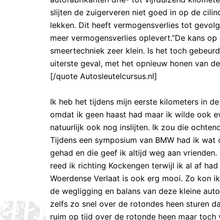
slijten de zuigerveren niet goed in op de cil
lekken. Dit heeft vermogensverlies tot gevol
meer vermogensverlies oplevert.”De kans op ee
smeertechniek zeer klein. Is het toch gebeurd,
uiterste geval, met het opnieuw honen van de ci
[/quote Autosleutelcursus.nl]
Ik heb het tijdens mijn eerste kilometers in 
omdat ik geen haast had maar ik wilde ook 
natuurlijk ook nog inslijten. Ik zou die ochte
Tijdens een symposium van BMW had ik wat ca
gehad en die geef ik altijd weg aan vrienden.
reed ik richting Kockengen terwijl ik al af 
Woerdense Verlaat is ook erg mooi. Zo kon i
de wegligging en balans van deze kleine auto i
zelfs zo snel over de rotondes heen sturen da
ruim op tijd over de rotonde heen maar toch