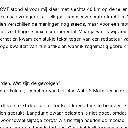
e CVT stond al voor mij klaar met slechts 40 km op de teller
ken aan vroeger als ik elk jaar een nieuwe motor kocht en
ijden verschillen de meningen nog steeds, maar voor een mot
 het veel hogere maximum toerental. Maar ja wat is wijshei
ternet en kwam een stukje tekst tegen van een redacteur v
oge kwaliteit van hun artikelen waar ik regelmatig gebruik
rden. Wat zijn de gevolgen?
ter Fokker, redacteur van het blad Auto & Motortechniek 
ordt versterkt door de motor kortdurend flink te belasten, 
en gedrukt. Langdurig zwaar belasten is niet goed, omdat 
voor teveel slijtage zorgt.” Als richtlijn houden de meeste
 aan, voor voldoende inslijten. Gaat het inslijtproces te sne