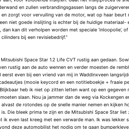
inderwand en zullen verbrandingsgassen langs de zuigervere
g en zorgt voor vervuiling van de motor, wat op haar beurt
n niet goede inslijting is echter bij de huidige materiaal- 
 dan kan dit verholpen worden met speciale ‘inloopolie’, of 
linders bij een revisiebedrijf.”
de Mitsubishi Space Star 1.2 Life CVT rustig aan gedaan. Sow
even rustig aan de auto wennen en verder moesten de remb
nd eerst even bij een vriend van mij in Waddinxveen langsrijd
deautjes (mooie keycord en een notitieboekje + fraaie p
 Blijkbaar heb ik niet op zitten letten want op een gegeve
had moeten slaan. Nou ja jammer dan de weg via Kockengen e
k alvast de rotondes op de snelle manier nemen en kijken 
s. Die bleek prima te zijn en de Mitsubishi Space Star liet 
t ik even last kreeg met een verwarde man. Ik was lekker s
 vond deze automobilist het nodig om te gaan bumperkleve