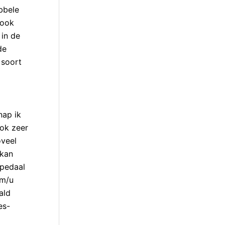
bbele
rook
 in de
de
 soort
nap ik
ook zeer
oveel
 kan
spedaal
km/u
ald
es-