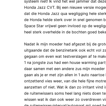
systeem niet! Ik vind het wel jammer dat deze
Honda Jazz CVT. Bij een nieuwe versie mogen 
dat die Honda Jazz qua wegligging hele ste
de Honda helde sterk over in snel genomen b
Space Star vrijwel geen invloed op de wegligg
heel sterk overhelde in de bochten goed bekek
Nadat ik mijn moeder had afgezet bij de grot
uitgaande dat de benzinetank ook echt vol za
gegaan om even wat testverslagen af te mak
1 na jongste zus had een house warming party
daar samen met een andere zus mijn moeder e
gaan als je er met zijn allen in 1 auto naarto
ontzettend vies weer, van die hele fijne motr
aanzetten of niet. Wat ik dan zo irritant vind 
de ruitenwissers soms heel lang niets doen te
wissen wat ik dan ook weer zo overdreven vind
de ruitenwisser-interval/automaat mij goed b