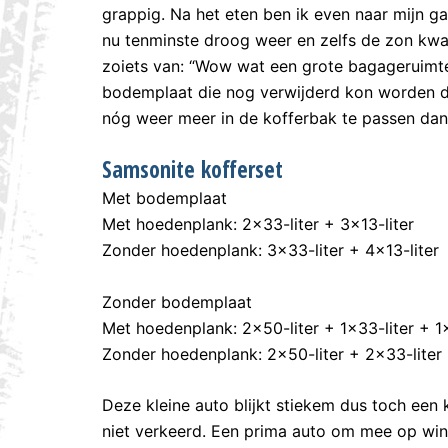
grappig. Na het eten ben ik even naar mijn g
nu tenminste droog weer en zelfs de zon kwa
zoiets van: “Wow wat een grote bagageruimte!
bodemplaat die nog verwijderd kon worden do
nóg weer meer in de kofferbak te passen dan 
Samsonite kofferset
Met bodemplaat
Met hoedenplank: 2×33-liter + 3×13-liter
Zonder hoedenplank: 3×33-liter + 4×13-liter
Zonder bodemplaat
Met hoedenplank: 2×50-liter + 1×33-liter + 1×
Zonder hoedenplank: 2×50-liter + 2×33-liter 
Deze kleine auto blijkt stiekem dus toch een k
niet verkeerd. Een prima auto om mee op winte