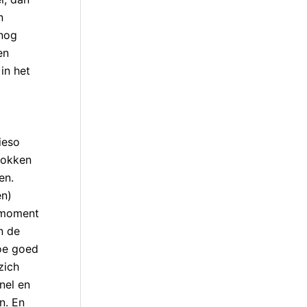
n
 nog
en
in het
ieso
lokken
en.
en)
n moment
n de
hoe goed
zich
nel en
n. En