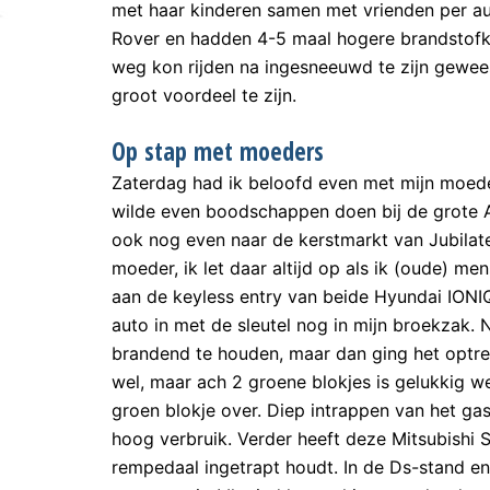
met haar kinderen samen met vrienden per au
Rover en hadden 4-5 maal hogere brandstofko
weg kon rijden na ingesneeuwd te zijn geweest 
groot voordeel te zijn.
Op stap met moeders
Zaterdag had ik beloofd even met mijn moeder
wilde even boodschappen doen bij de grote 
ook nog even naar de kerstmarkt van Jubilat
moeder, ik let daar altijd op als ik (oude)
aan de keyless entry van beide Hyundai IONIQ
auto in met de sleutel nog in mijn broekzak. 
brandend te houden, maar dan ging het optre
wel, maar ach 2 groene blokjes is gelukkig we
groen blokje over. Diep intrappen van het ga
hoog verbruik. Verder heeft deze Mitsubishi S
rempedaal ingetrapt houdt. In de Ds-stand e