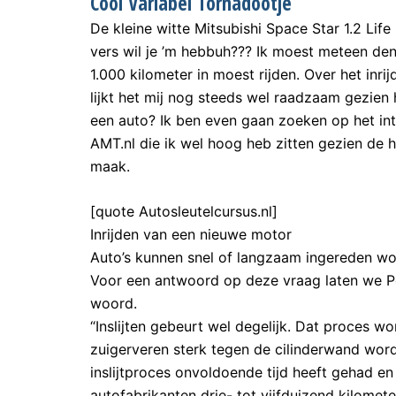
Cool Variabel Tornadootje
De kleine witte Mitsubishi Space Star 1.2 Lif
vers wil je ’m hebbuh??? Ik moest meteen den
1.000 kilometer in moest rijden. Over het inr
lijkt het mij nog steeds wel raadzaam gezien
een auto? Ik ben even gaan zoeken op het in
AMT.nl die ik wel hoog heb zitten gezien de h
maak.
[quote Autosleutelcursus.nl]
Inrijden van een nieuwe motor
Auto’s kunnen snel of langzaam ingereden wo
Voor een antwoord op deze vraag laten we Pe
woord.
“Inslijten gebeurt wel degelijk. Dat proces w
zuigerveren sterk tegen de cilinderwand word
inslijtproces onvoldoende tijd heeft gehad en 
autofabrikanten drie- tot vijfduizend kilometer