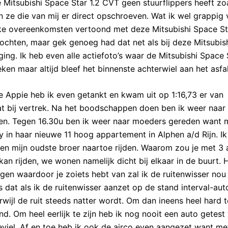
 Mitsubishi Space Star 1.2 CVT geen stuurflippers heeft zo
ze die van mij er direct opschroeven. Wat ik wel grappig v
rke overeenkomsten vertoond met deze Mitsubishi Space St
ochten, maar gek genoeg had dat net als bij deze Mitsubis
ing. Ik heb even alle actiefoto’s waar de Mitsubishi Space 
en maar altijd bleef het binnenste achterwiel aan het asfal
e Appie heb ik even getankt en kwam uit op 1:16,73 er van
t bij vertrek. Na het boodschappen doen ben ik weer naar 
en. Tegen 16.30u ben ik weer naar moeders gereden want m
 in haar nieuwe 11 hoog appartement in Alphen a/d Rijn. Ik
n mijn oudste broer naartoe rijden. Waarom zou je met 3 
e kan rijden, we wonen namelijk dicht bij elkaar in de buurt.
egen waardoor je zoiets hebt van zal ik de ruitenwisser nou
is dat als ik de ruitenwisser aanzet op de stand interval-aut
rwijl de ruit steeds natter wordt. Om dan ineens heel hard 
. Om heel eerlijk te zijn heb ik nog nooit een auto getest
eviel. Af en toe heb ik ook de airco even aangezet want me