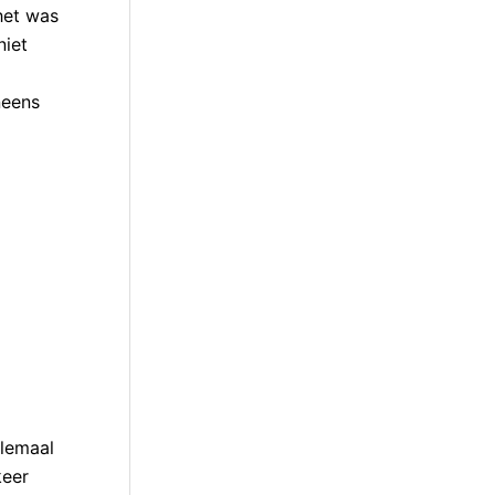
het was
niet
neens
elemaal
keer