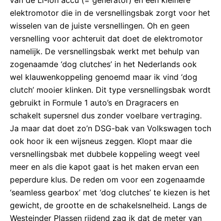
van de Li-ion accu (= generator) en een kleinere
elektromotor die in de versnellingsbak zorgt voor het
wisselen van de juiste versnellingen. Oh en geen
versnelling voor achteruit dat doet de elektromotor
namelijk. De versnellingsbak werkt met behulp van
zogenaamde ‘dog clutches’ in het Nederlands ook
wel klauwenkoppeling genoemd maar ik vind ‘dog
clutch’ mooier klinken. Dit type versnellingsbak wordt
gebruikt in Formule 1 auto’s en Dragracers en
schakelt supersnel dus zonder voelbare vertraging.
Ja maar dat doet zo’n DSG-bak van Volkswagen toch
ook hoor ik een wijsneus zeggen. Klopt maar die
versnellingsbak met dubbele koppeling weegt veel
meer en als die kapot gaat is het maken ervan een
peperdure klus. De reden om voor een zogenaamde
‘seamless gearbox’ met ‘dog clutches’ te kiezen is het
gewicht, de grootte en de schakelsnelheid. Langs de
Westeinder Plassen rijdend zag ik dat de meter van