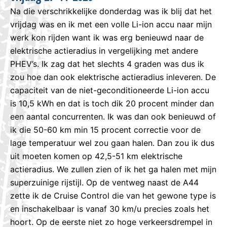
Na die verschrikkelijke donderdag was ik blij dat het
vrijdag was en ik met een volle Li-ion accu naar mijn
werk kon rijden want ik was erg benieuwd naar de
elektrische actieradius in vergelijking met andere
PHEV’s. Ik zag dat het slechts 4 graden was dus ik
zou hoe dan ook elektrische actieradius inleveren. De
capaciteit van de niet-geconditioneerde Li-ion accu
is 10,5 kWh en dat is toch dik 20 procent minder dan
een aantal concurrenten. Ik was dan ook benieuwd of
ik die 50-60 km min 15 procent correctie voor de
lage temperatuur wel zou gaan halen. Dan zou ik dus
uit moeten komen op 42,5-51 km elektrische
actieradius. We zullen zien of ik het ga halen met mijn
superzuinige rijstijl. Op de ventweg naast de A44
zette ik de Cruise Control die van het gewone type is
en inschakelbaar is vanaf 30 km/u precies zoals het
hoort. Op de eerste niet zo hoge verkeersdrempel in