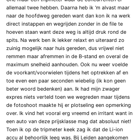
allemaal twee hebben. Daarna heb ik ‘m alvast maar
naar de hoofdweg gereden want dan kon ik na werk
direct instappen en wegrijden zonder in de file te
hoeven staan want deze weg is altijd druk rond de
spits. Na werk ben ik lekker relaxt en uiteraard zo
zuinig mogelijk naar huis gereden, dus vrijwel niet
remmen maar afremmen in de B-stand en overal de
maximum snelheid aanhouden. Ook nu weer voelde
de voorkant/voorwielen tijdens het optrekken af en
toe even een paar seconden wiebelig (ik kon geen
beter woord bedenken) aan. Ik had mijn zwager
expres niets verteld toen we wegreden maar tijdens
de fotoshoot maakte hij er plotseling een opmerking
over. Ik vind het vooral erg vreemd en irritant want in
een auto van deze prijsklasse mag dat absoluut niet!
Toen ik op de tripmeter keek zag ik dat de Li-ion
accu al behoorlijk leeg was. Bij Leiden aangekomen