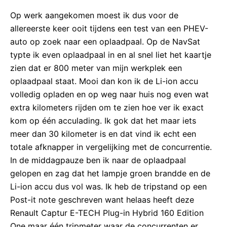
Op werk aangekomen moest ik dus voor de
allereerste keer ooit tijdens een test van een PHEV-
auto op zoek naar een oplaadpaal. Op de NavSat
typte ik even oplaadpaal in en al snel liet het kaartje
zien dat er 800 meter van mijn werkplek een
oplaadpaal staat. Mooi dan kon ik de Li-ion accu
volledig opladen en op weg naar huis nog even wat
extra kilometers rijden om te zien hoe ver ik exact
kom op één acculading. Ik gok dat het maar iets
meer dan 30 kilometer is en dat vind ik echt een
totale afknapper in vergelijking met de concurrentie.
In de middagpauze ben ik naar de oplaadpaal
gelopen en zag dat het lampje groen brandde en de
Li-ion accu dus vol was. Ik heb de tripstand op een
Post-it note geschreven want helaas heeft deze
Renault Captur E-TECH Plug-in Hybrid 160 Edition
One maar één tripmeter waar de concurrenten er