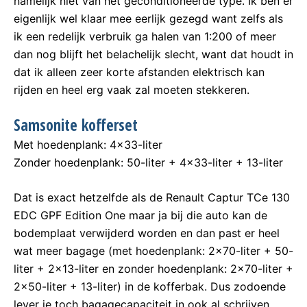
namelijk niet van het geconditioneerde type. Ik ben er
eigenlijk wel klaar mee eerlijk gezegd want zelfs als
ik een redelijk verbruik ga halen van 1:200 of meer
dan nog blijft het belachelijk slecht, want dat houdt in
dat ik alleen zeer korte afstanden elektrisch kan
rijden en heel erg vaak zal moeten stekkeren.
Samsonite kofferset
Met hoedenplank: 4×33-liter
Zonder hoedenplank: 50-liter + 4×33-liter + 13-liter
Dat is exact hetzelfde als de Renault Captur TCe 130
EDC GPF Edition One maar ja bij die auto kan de
bodemplaat verwijderd worden en dan past er heel
wat meer bagage (met hoedenplank: 2×70-liter + 50-
liter + 2×13-liter en zonder hoedenplank: 2×70-liter +
2×50-liter + 13-liter) in de kofferbak. Dus zodoende
lever je toch bagagecapaciteit in ook al schrijven