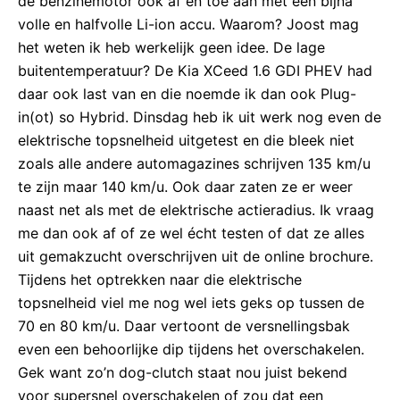
de benzinemotor ook af en toe aan met een bijna
volle en halfvolle Li-ion accu. Waarom? Joost mag
het weten ik heb werkelijk geen idee. De lage
buitentemperatuur? De Kia XCeed 1.6 GDI PHEV had
daar ook last van en die noemde ik dan ook Plug-
in(ot) so Hybrid. Dinsdag heb ik uit werk nog even de
elektrische topsnelheid uitgetest en die bleek niet
zoals alle andere automagazines schrijven 135 km/u
te zijn maar 140 km/u. Ook daar zaten ze er weer
naast net als met de elektrische actieradius. Ik vraag
me dan ook af of ze wel écht testen of dat ze alles
uit gemakzucht overschrijven uit de online brochure.
Tijdens het optrekken naar die elektrische
topsnelheid viel me nog wel iets geks op tussen de
70 en 80 km/u. Daar vertoont de versnellingsbak
even een behoorlijke dip tijdens het overschakelen.
Gek want zo’n dog-clutch staat nou juist bekend
voor supersnel overschakelen of zou dat een