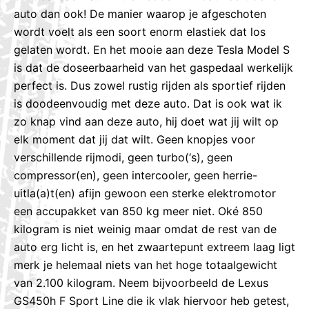
auto dan ook! De manier waarop je afgeschoten
wordt voelt als een soort enorm elastiek dat los
gelaten wordt. En het mooie aan deze Tesla Model S
is dat de doseerbaarheid van het gaspedaal werkelijk
perfect is. Dus zowel rustig rijden als sportief rijden
is doodeenvoudig met deze auto. Dat is ook wat ik
zo knap vind aan deze auto, hij doet wat jij wilt op
elk moment dat jij dat wilt. Geen knopjes voor
verschillende rijmodi, geen turbo(‘s), geen
compressor(en), geen intercooler, geen herrie-
uitla(a)t(en) afijn gewoon een sterke elektromotor
een accupakket van 850 kg meer niet. Oké 850
kilogram is niet weinig maar omdat de rest van de
auto erg licht is, en het zwaartepunt extreem laag ligt
merk je helemaal niets van het hoge totaalgewicht
van 2.100 kilogram. Neem bijvoorbeeld de Lexus
GS450h F Sport Line die ik vlak hiervoor heb getest,