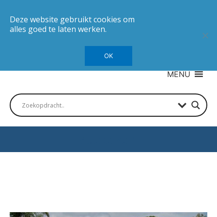
Deze website gebruikt cookies om
alles goed te laten werken.
OK
MENU
Autotesten