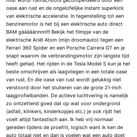
mist wordt ruimschoots gecompenseerd door een
oase aan rust en de ongelofelijke instant superkick
van elektrische acceleratie. In tegenstelling tot een
benzinemotor is het bij een elektrische auto direct
BAM gààààànnnn!!! Bekijk het filmpje van de
elektrische Ariël Atom (mijn droomauto) tegen een
Ferrari 360 Spider en een Porsche Carrera GT en je
snapt waarom de verbrandingsmotor zijn langste tijd
heeft gehad. Het rijden in de Tesla Model S kun je het
beste omschrijven als laagvliegen in een totale oase
van rust. En die oase van rust wordt gelukkig niet
verstoord door het stuiteren van de grote 21-inch
laagprofielbanden. De actieve luchtvering is namelijk
zo ontzettend goed dat op wat voor ondergrond
(asfalt, klinkers, kinderkopjes etc.) je ook rijdt het
voelt altijd fantastisch aan. Ik heb vrij normaal
gereden tijdens de proefrit, logisch want ik ken de
auto totaal niet en dan is voelen wat een auto doet