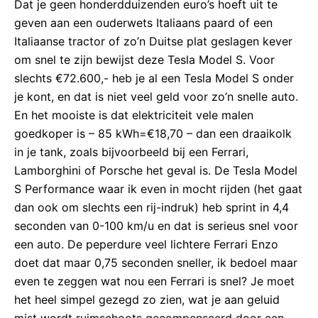
Dat je geen honderdduizenden euro’s hoeft uit te
geven aan een ouderwets Italiaans paard of een
Italiaanse tractor of zo’n Duitse plat geslagen kever
om snel te zijn bewijst deze Tesla Model S. Voor
slechts €72.600,- heb je al een Tesla Model S onder
je kont, en dat is niet veel geld voor zo’n snelle auto.
En het mooiste is dat elektriciteit vele malen
goedkoper is – 85 kWh=€18,70 – dan een draaikolk
in je tank, zoals bijvoorbeeld bij een Ferrari,
Lamborghini of Porsche het geval is. De Tesla Model
S Performance waar ik even in mocht rijden (het gaat
dan ook om slechts een rij-indruk) heb sprint in 4,4
seconden van 0-100 km/u en dat is serieus snel voor
een auto. De peperdure veel lichtere Ferrari Enzo
doet dat maar 0,75 seconden sneller, ik bedoel maar
even te zeggen wat nou een Ferrari is snel? Je moet
het heel simpel gezegd zo zien, wat je aan geluid