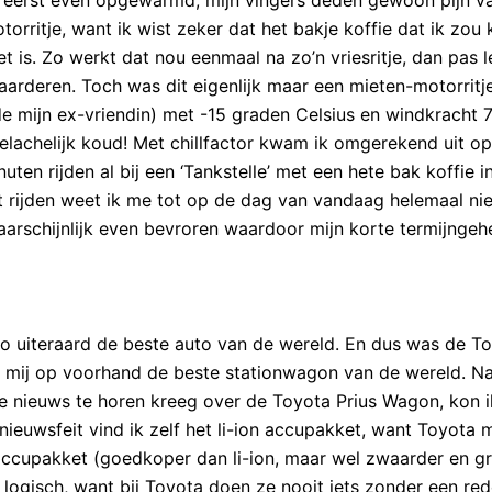
torritje, want ik wist zeker dat het bakje koffie dat ik zou 
t is. Zo werkt dat nou eenmaal na zo’n vriesritje, dan pas l
arderen. Toch was dit eigenlijk maar een mieten-motorritje
e mijn ex-vriendin) met -15 graden Celsius en windkracht 
belachelijk koud! Met chillfactor kwam ik omgerekend uit o
ten rijden al bij een ‘Tankstelle’ met een hete bak koffie i
 rijden weet ik me tot op de dag van vandaag helemaal nie
waarschijnlijk even bevroren waardoor mijn korte termijnge
to uiteraard de beste auto van de wereld. En dus was de T
or mij op voorhand de beste stationwagon van de wereld. N
nte nieuws te horen kreeg over de Toyota Prius Wagon, kon i
nieuwsfeit vind ik zelf het li-ion accupakket, want Toyota 
accupakket (goedkoper dan li-ion, maar wel zwaarder en gr
logisch, want bij Toyota doen ze nooit iets zonder een red