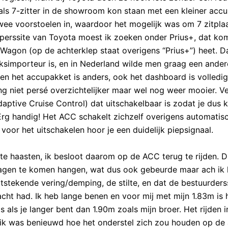
als 7-zitter in de showroom kon staan met een kleiner acc
twee voorstoelen in, waardoor het mogelijk was om 7 zitpla
 perssite van Toyota moest ik zoeken onder Prius+, dat ko
Wagon (op de achterklep staat overigens “Prius+”) heet. D
simporteur is, en in Nederland wilde men graag een ander
en het accupakket is anders, ook het dashboard is volledi
g niet persé overzichtelijker maar wel nog weer mooier. V
ptive Cruise Control) dat uitschakelbaar is zodat je dus 
rg handig! Het ACC schakelt zichzelf overigens automatisc
voor het uitschakelen hoor je een duidelijk piepsignaal.
 te haasten, ik besloot daarom op de ACC terug te rijden. 
wagen te komen hangen, wat dus ook gebeurde maar ach ik
itstekende vering/demping, de stilte, en dat de bestuurders
cht had. Ik heb lange benen en voor mij met mijn 1.83m is 
 als je langer bent dan 1.90m zoals mijn broer. Het rijden i
 ik was benieuwd hoe het onderstel zich zou houden op de af