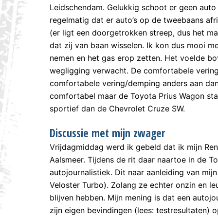
Leidschendam. Gelukkig schoot er geen auto v
regelmatig dat er auto’s op de tweebaans afrit
(er ligt een doorgetrokken streep, dus het ma
dat zij van baan wisselen. Ik kon dus mooi m
nemen en het gas erop zetten. Het voelde bo
wegligging verwacht. De comfortabele vering
comfortabele vering/demping anders aan dan 
comfortabel maar de Toyota Prius Wagon staa
sportief dan de Chevrolet Cruze SW.
Discussie met mijn zwager
Vrijdagmiddag werd ik gebeld dat ik mijn Re
Aalsmeer. Tijdens de rit daar naartoe in de 
autojournalistiek. Dit naar aanleiding van mij
Veloster Turbo). Zolang ze echter onzin en leu
blijven hebben. Mijn mening is dat een autojou
zijn eigen bevindingen (lees: testresultaten) 