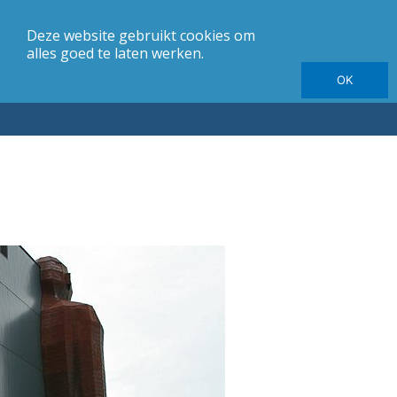
Deze website gebruikt cookies om
merk
Carrosserie
Jaargang
Elektrische autotesten
alles goed te laten werken.
OK
Autotesten