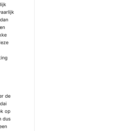
ijk
aarlijk
 dan
ren
kke
deze
ting
er de
ndai
ek op
n dus
geen