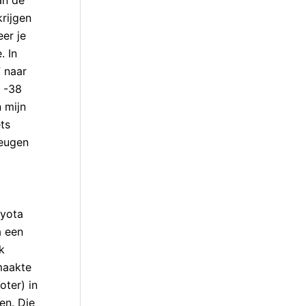
krijgen
eer je
. In
7 naar
p -38
n mijn
ts
heugen
oyota
a een
k
maakte
oter) in
en. Die