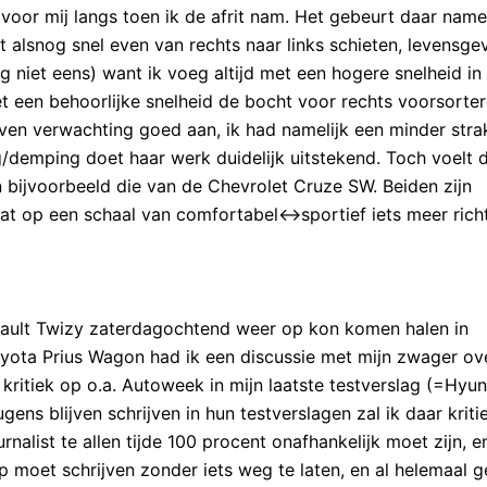
oor mij langs toen ik de afrit nam. Het gebeurt daar namel
 alsnog snel even van rechts naar links schieten, levensgev
g niet eens) want ik voeg altijd met een hogere snelheid in
et een behoorlijke snelheid de bocht voor rechts voorsorte
ven verwachting goed aan, ik had namelijk een minder stra
/demping doet haar werk duidelijk uitstekend. Toch voelt 
bijvoorbeeld die van de Chevrolet Cruze SW. Beiden zijn
t op een schaal van comfortabel<->sportief iets meer rich
nault Twizy zaterdagochtend weer op kon komen halen in
Toyota Prius Wagon had ik een discussie met mijn zwager ov
n kritiek op o.a. Autoweek in mijn laatste testverslag (=Hyu
gens blijven schrijven in hun testverslagen zal ik daar kriti
rnalist te allen tijde 100 procent onafhankelijk moet zijn, e
op moet schrijven zonder iets weg te laten, en al helemaal 