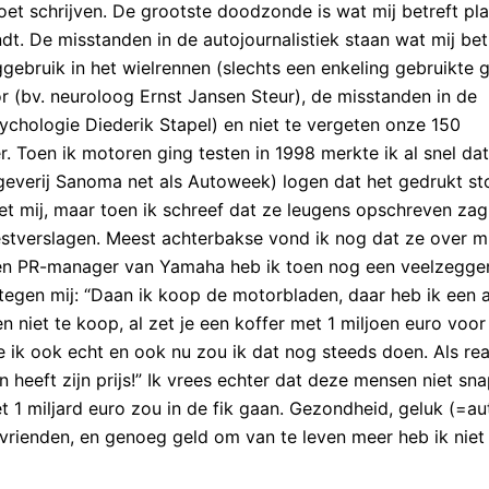
et schrijven. De grootste doodzonde is wat mij betreft pla
ndt. De misstanden in de autojournalistiek staan wat mij bet
gebruik in het wielrennen (slechts een enkeling gebruikte 
r (bv. neuroloog Ernst Jansen Steur), de misstanden in de
ychologie Diederik Stapel) en niet te vergeten onze 150
 Toen ik motoren ging testen in 1998 merkte ik al snel da
geverij Sanoma net als Autoweek) logen dat het gedrukt st
et mij, maar toen ik schreef dat ze leugens opschreven zag
stverslagen. Meest achterbakse vond ik nog dat ze over mi
een PR-manager van Yamaha heb ik toen nog een veelzegge
k tegen mij: “Daan ik koop de motorbladen, daar heb ik een 
 niet te koop, al zet je een koffer met 1 miljoen euro voor
e ik ook echt en ook nu zou ik dat nog steeds doen. Als rea
en heeft zijn prijs!” Ik vrees echter dat deze mensen niet sn
t 1 miljard euro zou in de fik gaan. Gezondheid, geluk (=au
 vrienden, en genoeg geld om van te leven meer heb ik niet