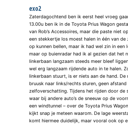
exo2
Zaterdagochtend ben ik eerst heel vroeg gaa
13.00u ben ik in de Toyota Prius Wagon gestap
van Rob’s Accessoires, maar die paste niet o
een stekkertje los moest halen in één van de 
op kunnen bellen, maar ik had wel zin in een
maar op buienradar had ik al gezien dat het 
linkerbaan langzaam steeds meer bleef ligge
wel erg langzaam rijdende auto in te halen. Zo
linkerbaan stuurt, is er niets aan de hand.
bruusk naar links/rechts sturen, geen afstand
zelfoverschatting. Tijdens het rijden door d
waar bij andere auto’s de sneeuw op de voorr
een windtunnel – over de Toyota Prius Wagon 
kijkt snap je meteen waarom. De lage weers
komt hiermee duidelijk, maar vooral ook op ee