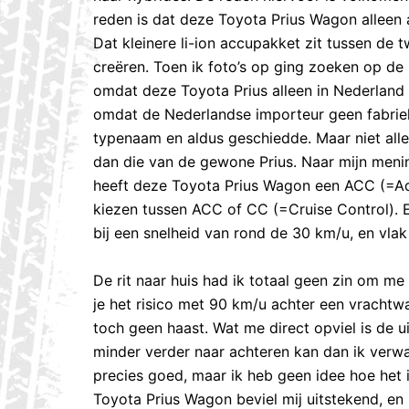
reden is dat deze Toyota Prius Wagon alleen 
Dat kleinere li-ion accupakket zit tussen de 
creëren. Toen ik foto’s op ging zoeken op de
omdat deze Toyota Prius alleen in Nederland 
omdat de Nederlandse importeur geen fabriek
typenaam en aldus geschiedde. Maar niet alle
dan die van de gewone Prius. Naar mijn menin
heeft deze Toyota Prius Wagon een ACC (=Ada
kiezen tussen ACC of CC (=Cruise Control). E
bij een snelheid van rond de 30 km/u, en vlak 
De rit naar huis had ik totaal geen zin om me
je het risico met 90 km/u achter een vracht
toch geen haast. Wat me direct opviel is de u
minder verder naar achteren kan dan ik verwa
precies goed, maar ik heb geen idee hoe het is
Toyota Prius Wagon beviel mij uitstekend, en