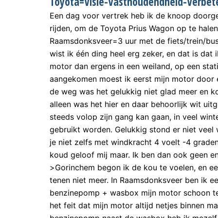
Toyota=Visie-Vasthoudendheid-Verbet
Een dag voor vertrek heb ik de knoop doorg
rijden, om de Toyota Prius Wagon op te halen
Raamsdonksveer=3 uur met de fiets/trein/bus
wist ik één ding heel erg zeker, en dat is dat
motor dan ergens in een weiland, op een stati
aangekomen moest ik eerst mijn motor door
de weg was het gelukkig niet glad meer en k
alleen was het hier en daar behoorlijk wit ui
steeds volop zijn gang kan gaan, in veel wint
gebruikt worden. Gelukkig stond er niet veel w
je niet zelfs met windkracht 4 voelt -4 graden
koud geloof mij maar. Ik ben dan ook geen e
>Gorinchem begon ik de kou te voelen, en een
tenen niet meer. In Raamsdonksveer ben ik e
benzinepomp + wasbox mijn motor schoon te 
het feit dat mijn motor altijd netjes binnen m
benzinepomp naast de wasbox heb ik mezelf 