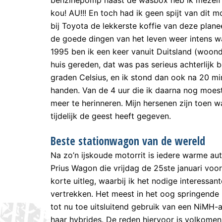
kou! AU!!! En toch had ik geen spijt van dit mo
bij Toyota de lekkerste koffie van deze planee
de goede dingen van het leven weer intens wa
1995 ben ik een keer vanuit Duitsland (woond
huis gereden, dat was pas serieus achterlijk 
graden Celsius, en ik stond dan ook na 20 minu
handen. Van de 4 uur die ik daarna nog moest
meer te herinneren. Mijn hersenen zijn toen 
tijdelijk de geest heeft gegeven.
Beste stationwagon van de wereld
Na zo’n ijskoude motorrit is iedere warme au
Prius Wagon die vrijdag de 25ste januari vo
korte uitleg, waarbij ik het nodige interessa
vertrekken. Het meest in het oog springende 
tot nu toe uitsluitend gebruik van een NiMH-
haar hybrides. De reden hiervoor is volkomen 