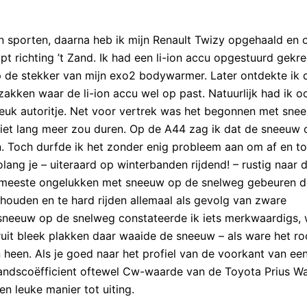
n sporten, daarna heb ik mijn Renault Twizy opgehaald en
t richting ’t Zand. Ik had een li-ion accu opgestuurd gekr
p de stekker van mijn exo2 bodywarmer. Later ontdekte ik d
zakken waar de li-ion accu wel op past. Natuurlijk had ik 
 leuk autoritje. Net voor vertrek was het begonnen met sne
niet lang meer zou duren. Op de A44 zag ik dat de sneeuw 
n. Toch durfde ik het zonder enig probleem aan om af en t
lang je – uiteraard op winterbanden rijdend! – rustig naar 
 De meeste ongelukken met sneeuw op de snelweg gebeuren d
 houden en te hard rijden allemaal als gevolg van zware
e sneeuw op de snelweg constateerde ik iets merkwaardigs,
uit bleek plakken daar waaide de sneeuw – als ware het ro
heen. Als je goed naar het profiel van de voorkant van een
tandscoëfficient oftewel Cw-waarde van de Toyota Prius W
n leuke manier tot uiting.