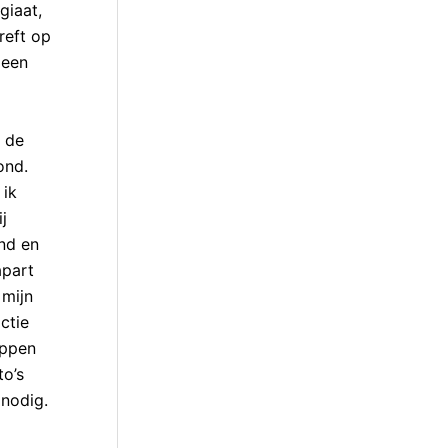
giaat,
reft op
geen
t de
ond.
 ik
j
nd en
apart
 mijn
ctie
appen
to’s
 nodig.