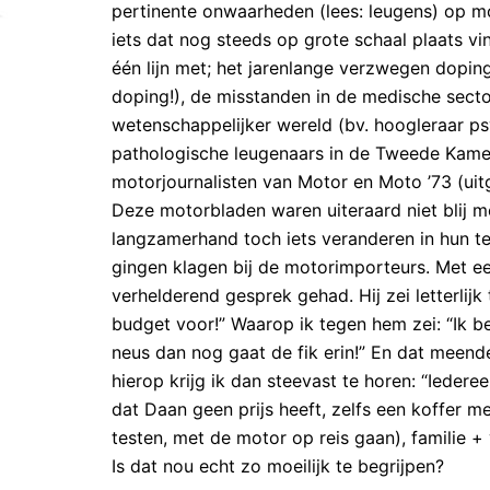
pertinente onwaarheden (lees: leugens) op mo
iets dat nog steeds op grote schaal plaats vi
één lijn met; het jarenlange verzwegen doping
doping!), de misstanden in de medische secto
wetenschappelijker wereld (bv. hoogleraar ps
pathologische leugenaars in de Tweede Kamer.
motorjournalisten van Motor en Moto ’73 (uit
Deze motorbladen waren uiteraard niet blij m
langzamerhand toch iets veranderen in hun te
gingen klagen bij de motorimporteurs. Met 
verhelderend gesprek gehad. Hij zei letterlij
budget voor!” Waarop ik tegen hem zei: “Ik ben
neus dan nog gaat de fik erin!” En dat meend
hierop krijg ik dan steevast te horen: “Iedere
dat Daan geen prijs heeft, zelfs een koffer me
testen, met de motor op reis gaan), familie +
Is dat nou echt zo moeilijk te begrijpen?