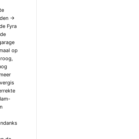
te
den ->
de Fyra
 de
 garage
maal op
droog,
 nog
 meer
 vergis
errekte
rdam-
jn
ondanks
an de