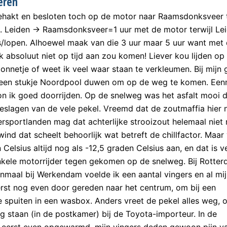
eren
ehakt en besloten toch op de motor naar Raamsdonksveer 
. Leiden -> Raamsdonksveer=1 uur met de motor terwijl Lei
/lopen. Alhoewel maak van die 3 uur maar 5 uur want met 
 ik absoluut niet op tijd aan zou komen! Liever kou lijden op
onnetje of weet ik veel waar staan te verkleumen. Bij mijn
 een stukje Noordpool duwen om op de weg te komen. Een
on ik goed doorrijden. Op de snelweg was het asfalt mooi 
tgeslagen van de vele pekel. Vreemd dat de zoutmaffia hier
ersportlanden mag dat achterlijke strooizout helemaal niet
ind dat scheelt behoorlijk wat betreft de chillfactor. Maar
 Celsius altijd nog als -12,5 graden Celsius aan, en dat is v
nkele motorrijder tegen gekomen op de snelweg. Bij Rotte
maal bij Werkendam voelde ik een aantal vingers en al mi
erst nog even door gereden naar het centrum, om bij een
spuiten in een wasbox. Anders vreet de pekel alles weg, 
ag staan (in de postkamer) bij de Toyota-importeur. In de
eerst even opgewarmd, mijn vingers deden gewoon pijn v