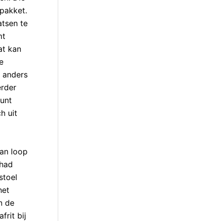
upakket.
atsen te
mt
at kan
e
g anders
erder
kunt
h uit
Dan loop
 had
stoel
het
n de
rit bij