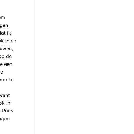
 om
egen
at ik
ook even
euwen,
op de
oe een
de
oor te
 want
ok in
 Prius
agon