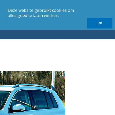
Deze website gebruikt cookies om
merk
Carrosserie
Jaargang
Elektrische autotesten
alles goed te laten werken.
OK
Autotesten