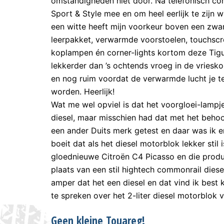
omstandigheden niet door. Na telefonisch con
Sport & Style mee en om heel eerlijk te zijn 
een witte heeft mijn voorkeur boven een zwart
leerpakket, verwarmde voorstoelen, touchscr
koplampen én corner-lights kortom deze Tigua
lekkerder dan ’s ochtends vroeg in de vriesk
en nog ruim voordat de verwarmde lucht je t
worden. Heerlijk!
Wat me wel opviel is dat het voorgloei-lampj
diesel, maar misschien had dat met het behoor
een ander Duits merk getest en daar was ik e
boeit dat als het diesel motorblok lekker stil
gloednieuwe Citroën C4 Picasso en die produ
plaats van een stil hightech commonrail diese
amper dat het een diesel en dat vind ik best
te spreken over het 2-liter diesel motorblok 
Geen kleine Touareg!