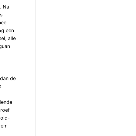
. Na
is
heel
nog een
el, alle
iguan
 dan de
t
iende
roef
hold-
drem