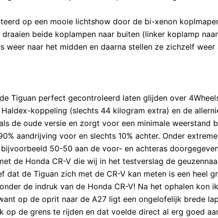
cteerd op een mooie lichtshow door de bi-xenon koplmapen
an draaien beide koplampen naar buiten (linker koplamp naar
s weer naar het midden en daarna stellen ze zichzelf weer
e Tiguan perfect gecontroleerd laten glijden over 4Wheels
Haldex-koppeling (slechts 44 kilogram extra) en de allern
als de oude versie en zorgt voor een minimale weerstand b
0% aandrijving voor en slechts 10% achter. Onder extreme
 bijvoorbeeld 50-50 aan de voor- en achteras doorgegeve
n met de Honda CR-V die wij in het testverslag de geuzenna
f dat de Tiguan zich met de CR-V kan meten is een heel g
onder de indruk van de Honda CR-V! Na het ophalen kon ik
ant op de oprit naar de A27 ligt een ongelofelijk brede lap
 op de grens te rijden en dat voelde direct al erg goed aa