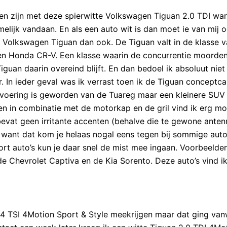
llen zijn met deze spierwitte Volkswagen Tiguan 2.0 TDI wa
elijk vandaan. En als een auto wit is dan moet ie van mij 
eze Volkswagen Tiguan dan ook. De Tiguan valt in de klasse 
en Honda CR-V. Een klasse waarin de concurrentie moorden
guan daarin overeind blijft. En dan bedoel ik absoluut niet 
. In ieder geval was ik verrast toen ik de Tiguan conceptca
tvoering is geworden van de Tuareg maar een kleinere SUV
n in combinatie met de motorkap en de gril vind ik erg mo
bevat geen irritante accenten (behalve die te gewone ante
, want dat kom je helaas nogal eens tegen bij sommige auto
ort auto’s kun je daar snel de mist mee ingaan. Voorbeelde
de Chevrolet Captiva en de Kia Sorento. Deze auto’s vind i
 1.4 TSI 4Motion Sport & Style meekrijgen maar dat ging va