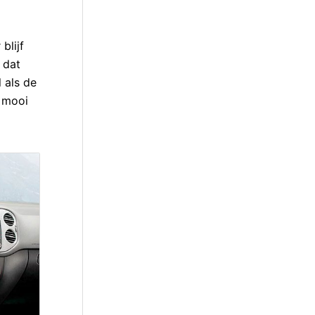
blijf
 dat
 als de
h mooi