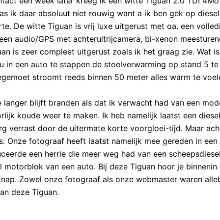
tact een week later kreeg ik een witte Tiguan 2.0 TDI 4Mo
was ik daar absoluut niet rouwig want a ik ben gek op diesel
e. De witte Tiguan is vrij luxe uitgerust met oa. een volled
een audio/GPS met achteruitrijcamera, bi-xenon meesture
n is zeer compleet uitgerust zoals ik het graag zie. Wat is
ou in een auto te stappen de stoelverwarming op stand 5 te
egemoet stroomt reeds binnen 50 meter alles warm te voel
e langer blijft branden als dat ik verwacht had van een mo
lijk koude weer te maken. Ik heb namelijk laatst een diese
rg verrast door de uitermate korte voorgloei-tijd. Maar ac
 is. Onze fotograaf heeft laatst namelijk mee gereden in een
ceerde een herrie die meer weg had van een scheepsdiesel
l motorblok van een auto. Bij deze Tiguan hoor je binnenin
 knap. Zowel onze fotograaf als onze webmaster waren alle
van deze Tiguan.