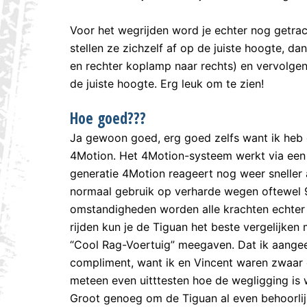
Voor het wegrijden word je echter nog getra
stellen ze zichzelf af op de juiste hoogte, d
en rechter koplamp naar rechts) en vervolgen
de juiste hoogte. Erg leuk om te zien!
Hoe goed???
Ja gewoon goed, erg goed zelfs want ik heb d
4Motion. Het 4Motion-systeem werkt via een 
generatie 4Motion reageert nog weer sneller 
normaal gebruik op verharde wegen oftewel 9
omstandigheden worden alle krachten echter
rijden kun je de Tiguan het beste vergelijke
“Cool Rag-Voertuig” meegaven. Dat ik aangee
compliment, want ik en Vincent waren zwaar 
meteen even uitttesten hoe de wegligging is w
Groot genoeg om de Tiguan al even behoorlijk