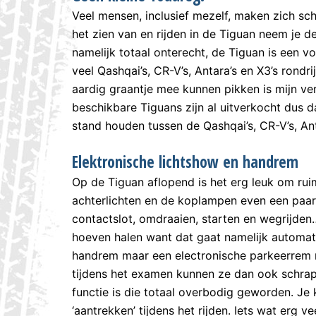
Veel mensen, inclusief mezelf, maken zich sch
het zien van en rijden in de Tiguan neem je de 
namelijk totaal onterecht, de Tiguan is een v
veel Qashqai’s, CR-V’s, Antara’s en X3’s rond
aardig graantje mee kunnen pikken is mijn vero
beschikbare Tiguans zijn al uitverkocht dus da
stand houden tussen de Qashqai’s, CR-V’s, Anta
Elektronische lichtshow en handrem
Op de Tiguan aflopend is het erg leuk om rui
achterlichten en de koplampen even een paar 
contactslot, omdraaien, starten en wegrijden
hoeven halen want dat gaat namelijk automat
handrem maar een electronische parkeerrem 
tijdens het examen kunnen ze dan ook schrap
functie is die totaal overbodig geworden. Je
‘aantrekken’ tijdens het rijden. Iets wat erg v