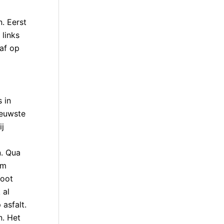
. Eerst
 links
 af op
 in
ieuwste
ij
n. Qua
am
root
 al
 asfalt.
n. Het