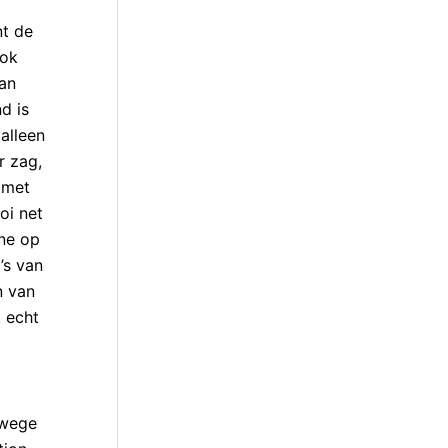
nt de
ook
van
d is
alleen
r zag,
 met
oi net
nne op
’s van
n van
k echt
nwege