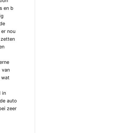
tion
s en b
ig
nde
 er nou
 zetten
en
derne
l van
h wat
 in
 de auto
bei zeer