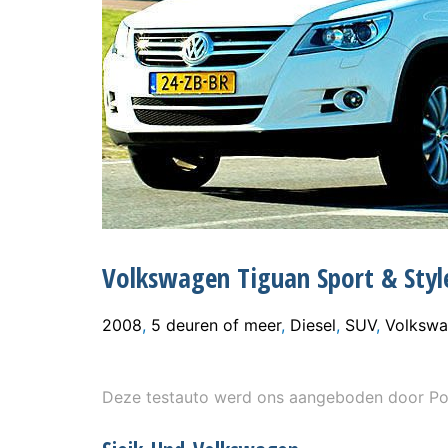
Volkswagen Tiguan Sport & Styl
2008
,
5 deuren of meer
,
Diesel
,
SUV
,
Volksw
Deze testauto werd ons aangeboden door Pon