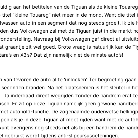
uldig aan het betitelen van de Tiguan als de kleine Touareg
titel “kleine Touareg” niet meer in de mond. Want die titel 
olwassen auto in een segment dat nog steeds groeit. Ik zie 
rijden dus Volkswagen zal met de Tiguan juist in die markt 
nderstelling. Navraag bij Volkswagen gaf direct al uitsluits
t graantje zit wel goed. Grote vraag is natuurlijk kan de T
ra’s en X3’s? Dat zijn namelijk niet de minste auto’s!
m van tevoren de auto al te ‘unlocken’. Ter begroeting gaan
seconden branden. Na het plaatsnemen is het sleutel in he
… Ja inderdaad direct wegrijden zonder de handrem eraf te
isch. Er zit op deze Tiguan namelijk geen gewone handbed
met autohold-functie. De zogenaamde ouderwetse hellingp
pen als je in deze Tiguan af moet rijden want met de auto
 kunt overigens nog steeds net als bij een handrem de han
eel gebruikt wordt tijdens anti-slipcursusoefeningen.