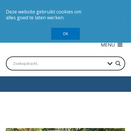
Deze website gebruikt cookies om
alles goed te laten werken.
OK
MENU
Autotesten