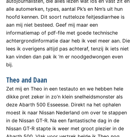
autojournalisten, die alles lezen wat los en vast zit en
alle automerken, types, aantal Pk’s en Nm’s uit hun
hoofd kennen. Dit soort nutteloze feitjesdiarrhee is
aan mij niet besteed. Geef mij maar een
informatiemap of pdf-file met goede technische
achtergrondinformatie daar heb ik veel meer aan. Die
lees ik overigens altijd pas achteraf, tenzij ik iets niet
kan vinden dan pak ik ‘m er noodgedwongen even
bij.
Theo and Daan
Zet mij en Theo in een testauto en we hebben hele
dikke pret zeker in zo’n klein snelheidsmonster als
deze Abarth 500 Esseesse. Direkt na het ophalen
moest ik naar Nissan Nederland om over te stappen
in de Nissan GT-R. Na een fantastische dag in de
Nissan GT-R stapte ik weer met groot plezier in de
Abarth 500. Vlak voor vertrek belde ik Theo nog