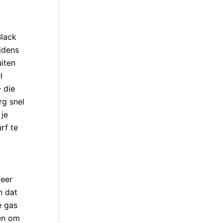
Black
jdens
iten
l
 die
rg snel
 je
rf te
keer
n dat
e gas
ben om