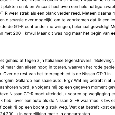
t plakten en ik en Vincent heel even een hele heftige zwab
GT-R weer strak als een plank verder reed. Meteen daarna 
en discussie over mogelijk) om te voorkomen dat ik een l
elde de GT-R echt onder me wringen, helemaal geweldig! M
aan met 200+ km/u! Maar dit was nog maar het begin van e
geheid af tegen zijn Italiaanse tegenstrevers: “Beleving”.
ooi maar dan alleen hoog in toeren, waarvan het rode gebi
. Over de rest van het toerengebied is de Nissan GT-R in
orghini Gallardo een saaie auto. Erg? Wat mij betreft niet,
ten aanhoren word je volgens mij op een gegeven moment g
 deze Nissan GT-R moet uiteindelijk scoren op wegligging en
k heb liever een auto als de Nissan GT-R waarmee ik bv. e
of zoek rij op een bochtig stuk weg. Wat dat betreft kost d
24.200,-) in vergelijking met zijn concurrenten.