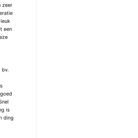
n zeer
eratie
 leuk
et een
deze
 bv.
is
l goed
Snel
g is
n ding