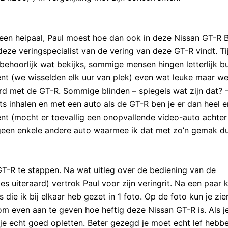
 een heipaal, Paul moest hoe dan ook in deze Nissan GT-R 
deze veringspecialist van de vering van deze GT-R vindt. Ti
hoorlijk wat bekijks, sommige mensen hingen letterlijk bu
nt (we wisselden elk uur van plek) even wat leuke maar we
 met de GT-R. Sommige blinden – spiegels wat zijn dat? –
s inhalen en met een auto als de GT-R ben je er dan heel e
ent (mocht er toevallig een onopvallende video-auto achter
s geen enkele andere auto waarmee ik dat met zo’n gemak du
 GT-R te stappen. Na wat uitleg over de bediening van de
s uiteraard) vertrok Paul voor zijn veringrit. Na een paar 
s die ik bij elkaar heb gezet in 1 foto. Op de foto kun je zie
m even aan te geven hoe heftig deze Nissan GT-R is. Als j
t je echt goed opletten. Beter gezegd je moet echt lef heb