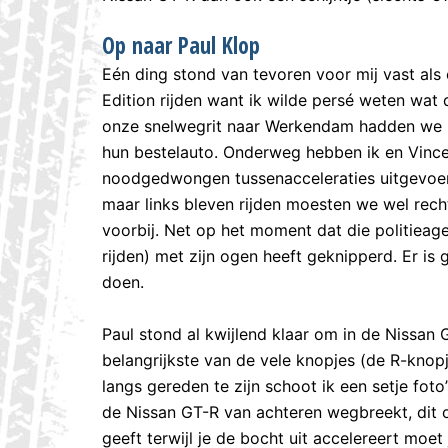
Op naar Paul Klop
Eén ding stond van tevoren voor mij vast als
Edition rijden want ik wilde persé weten wat 
onze snelwegrit naar Werkendam hadden we be
hun bestelauto. Onderweg hebben ik en Vince
noodgedwongen tussenacceleraties uitgevoerd
maar links bleven rijden moesten we wel recht
voorbij. Net op het moment dat die politieag
rijden) met zijn ogen heeft geknipperd. Er i
doen.
Paul stond al kwijlend klaar om in de Nissan
belangrijkste van de vele knopjes (de R-knopje
langs gereden te zijn schoot ik een setje foto’
de Nissan GT-R van achteren wegbreekt, dit o
geeft terwijl je de bocht uit accelereert moe