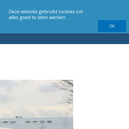
Deze website gebruikt cookies om
merk
Carrosserie
Jaargang
Elektrische autotesten
alles goed te laten werken.
OK
Autotesten