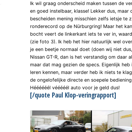
Ik wil graag onderscheid maken tussen de ver
en goed instelbaar, klasse! Lekker dus, maar d
bescheiden mening misschien zelfs ietsje te z
ronderecord op de Nürburgring! Maar het kan 
bocht veert de linkerkant iets te ver in, waard
(zie foto 3). Ik heb het hier natuurlijk wel ov
je een beetje normaal doet (doen wij niet dus,
Nissan GT-R, dan is het verstandig om daar al
maar dat mag gezien de specs. Eigenlijk heb 
leren kennen, maar verder heb ik niets te kla
de ongelofelijke directe en soepele bediening
Héééééél vééééél auto voor je geld dus!
[/quote Paul Klop-veringrapport]