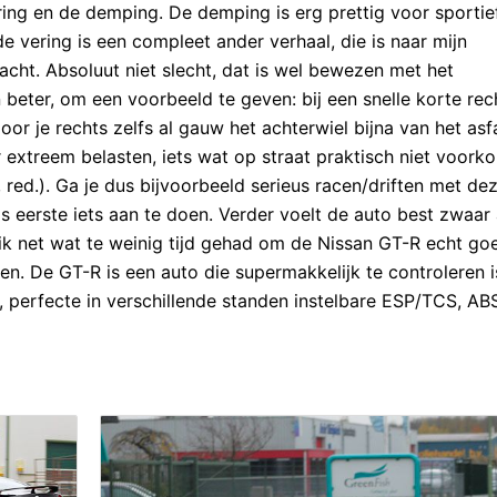
ing en de demping. De demping is erg prettig voor sportief
e vering is een compleet ander verhaal, die is naar mijn
acht. Absoluut niet slecht, dat is wel bewezen met het
beter, om een voorbeeld te geven: bij een snelle korte rec
oor je rechts zelfs al gauw het achterwiel bijna van het asfa
er extreem belasten, iets wat op straat praktisch niet voork
 red.). Ga je dus bijvoorbeeld serieus racen/driften met de
s eerste iets aan te doen. Verder voelt de auto best zwaar
ik net wat te weinig tijd gehad om de Nissan GT-R echt go
gen. De GT-R is een auto die supermakkelijk te controleren 
, perfecte in verschillende standen instelbare ESP/TCS, AB