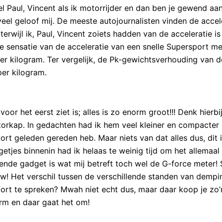
el Paul, Vincent als ik motorrijder en dan ben je gewend aa
 veel geloof mij. De meeste autojournalisten vinden de accel
rwijl ik, Paul, Vincent zoiets hadden van de acceleratie is
de sensatie van de acceleratie van een snelle Supersport m
er kilogram. Ter vergelijk, de Pk-gewichtsverhouding van 
per kilogram.
or het eerst ziet is; alles is zo enorm groot!!! Denk hierbij
rkap. In gedachten had ik hem veel kleiner en compacter
ort geleden gereden heb. Maar niets van dat alles dus, dit 
etjes binnenin had ik helaas te weinig tijd om het allemaa
ende gadget is wat mij betreft toch wel de G-force meter! 
w! Het verschil tussen de verschillende standen van dempin
rt te spreken? Mwah niet echt dus, maar daar koop je zo’
orm en daar gaat het om!