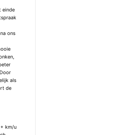
t einde
tspraak
 na ons
mooie
bonken,
beter
 Door
lijk als
rt de
00+ km/u
nch