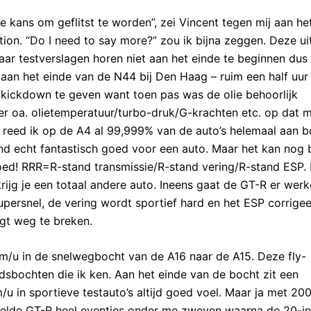
 de kans om geflitst te worden”, zei Vincent tegen mij aan he
ion. “Do I need to say more?” zou ik bijna zeggen. Deze ui
Maar testverslagen horen niet aan het einde te beginnen dus
 aan het einde van de N44 bij Den Haag – ruim een half uur
e kickdown te geven want toen pas was de olie behoorlijk
er oa. olietemperatuur/turbo-druk/G-krachten etc. op dat 
n reed ik op de A4 al 99,999% van de auto’s helemaal aan 
and echt fantastisch goed voor een auto. Maar het kan nog 
oed! RRR=R-stand transmissie/R-stand vering/R-stand ESP.
rijg je een totaal andere auto. Ineens gaat de GT-R er werke
upersnel, de vering wordt sportief hard en het ESP corrigee
gt weg te breken.
km/u in de snelwegbocht van de A16 naar de A15. Deze fly-
sbochten die ik ken. Aan het einde van de bocht zit een
m/u in sportieve testauto’s altijd goed voel. Maar ja met 2
 voelde GT-R heel eventjes onder me zweven waarna de 20-i