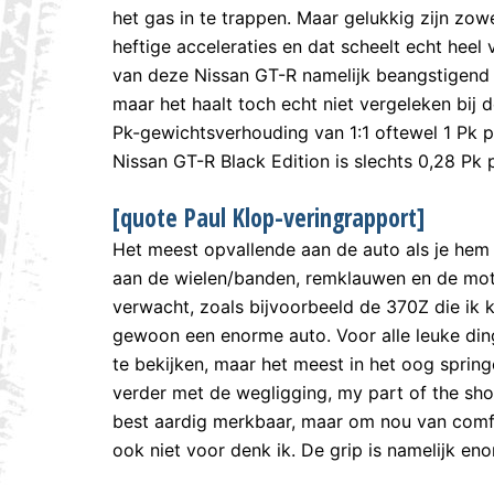
het gas in te trappen. Maar gelukkig zijn zow
heftige acceleraties en dat scheelt echt heel
van deze Nissan GT-R namelijk beangstigend te
maar het haalt toch echt niet vergeleken bij 
Pk-gewichtsverhouding van 1:1 oftewel 1 Pk p
Nissan GT-R Black Edition is slechts 0,28 Pk 
[quote Paul Klop-veringrapport]
Het meest opvallende aan de auto als je hem vo
aan de wielen/banden, remklauwen en de moto
verwacht, zoals bijvoorbeeld de 370Z die ik k
gewoon een enorme auto. Voor alle leuke ding
te bekijken, maar het meest in het oog spring
verder met de wegligging, my part of the sho
best aardig merkbaar, maar om nou van comfo
ook niet voor denk ik. De grip is namelijk en