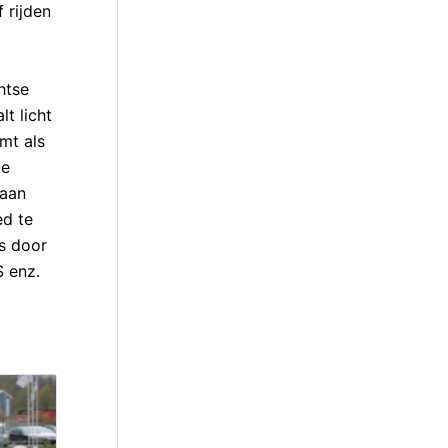
 rijden
htse
lt licht
omt als
ze
 aan
ed te
is door
S enz.