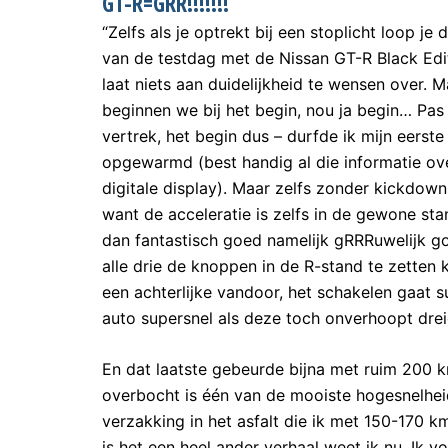
GT-R=GRR!!!!!!!
“Zelfs als je optrekt bij een stoplicht loop je
van de testdag met de Nissan GT-R Black Edit
laat niets aan duidelijkheid te wensen over. 
beginnen we bij het begin, nou ja begin… Pas
vertrek, het begin dus – durfde ik mijn eerst
opgewarmd (best handig al die informatie ov
digitale display). Maar zelfs zonder kickdow
want de acceleratie is zelfs in de gewone st
dan fantastisch goed namelijk gRRRuwelijk g
alle drie de knoppen in de R-stand te zetten k
een achterlijke vandoor, het schakelen gaat s
auto supersnel als deze toch onverhoopt drei
En dat laatste gebeurde bijna met ruim 200 
overbocht is één van de mooiste hogesnelheid
verzakking in het asfalt die ik met 150-170 k
is het een heel ander verhaal weet ik nu. Ik