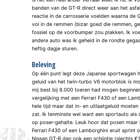
banden van de GT-R direct weer aan het asfal
reactie in de carrosserie voelden waarna de 
vol in de remmen (bizar goed die remmen, ge
fossiel op de voorbumper zou plakken. Ik vo
andere auto was ik geheid in de rondte geg
heftig dagje sturen.
Beleving
Op één punt legt deze Japanse sportwagen het 
geluid van het twin-turbo V6 motorblok is m
mij best bij 8.000 toeren had mogen beginnen
vergelijking met een Ferrari F430 of een Lamb
hele tijd maar dat in- en uitlaatgeluid moe
zat. Ik tenminste wel want een sportauto als
op poser-gehalte. Leuk hoor dat posen maar i
Ferrari F430 of een Lamborghini eruit sprint 
Nissan GT-R dan ook een schijntje (slechts €1