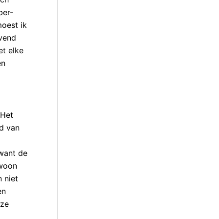
ber-
moest ik
evend
et elke
en
 Het
ed van
 want de
ewoon
 niet
en
eze