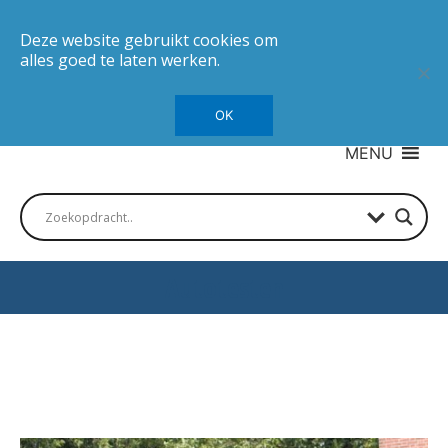
Deze website gebruikt cookies om
alles goed te laten werken.
OK
MENU
Autotesten