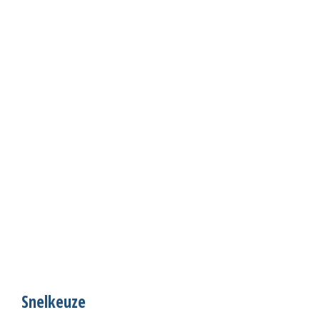
Snelkeuze
S