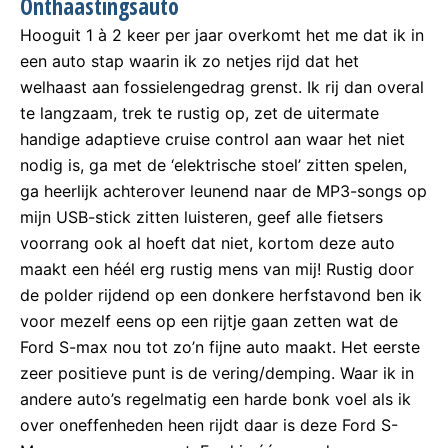
Onthaastingsauto
Hooguit 1 à 2 keer per jaar overkomt het me dat ik in
een auto stap waarin ik zo netjes rijd dat het
welhaast aan fossielengedrag grenst. Ik rij dan overal
te langzaam, trek te rustig op, zet de uitermate
handige adaptieve cruise control aan waar het niet
nodig is, ga met de ‘elektrische stoel’ zitten spelen,
ga heerlijk achterover leunend naar de MP3-songs op
mijn USB-stick zitten luisteren, geef alle fietsers
voorrang ook al hoeft dat niet, kortom deze auto
maakt een héél erg rustig mens van mij! Rustig door
de polder rijdend op een donkere herfstavond ben ik
voor mezelf eens op een rijtje gaan zetten wat de
Ford S-max nou tot zo’n fijne auto maakt. Het eerste
zeer positieve punt is de vering/demping. Waar ik in
andere auto’s regelmatig een harde bonk voel als ik
over oneffenheden heen rijdt daar is deze Ford S-