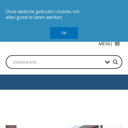
Deze website gebruikt cookies om
alles goed te laten werken.
OK
MENU
Autotesten