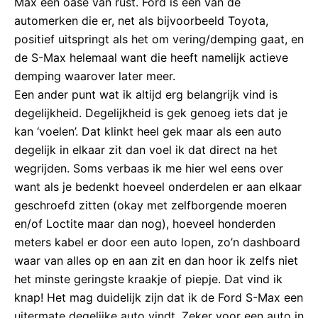
Max een oase van rust. Ford is één van de
automerken die er, net als bijvoorbeeld Toyota,
positief uitspringt als het om vering/demping gaat, en
de S-Max helemaal want die heeft namelijk actieve
demping waarover later meer.
Een ander punt wat ik altijd erg belangrijk vind is
degelijkheid. Degelijkheid is gek genoeg iets dat je
kan ‘voelen’. Dat klinkt heel gek maar als een auto
degelijk in elkaar zit dan voel ik dat direct na het
wegrijden. Soms verbaas ik me hier wel eens over
want als je bedenkt hoeveel onderdelen er aan elkaar
geschroefd zitten (okay met zelfborgende moeren
en/of Loctite maar dan nog), hoeveel honderden
meters kabel er door een auto lopen, zo’n dashboard
waar van alles op en aan zit en dan hoor ik zelfs niet
het minste geringste kraakje of piepje. Dat vind ik
knap! Het mag duidelijk zijn dat ik de Ford S-Max een
uitermate degelijke auto vindt. Zeker voor een auto in