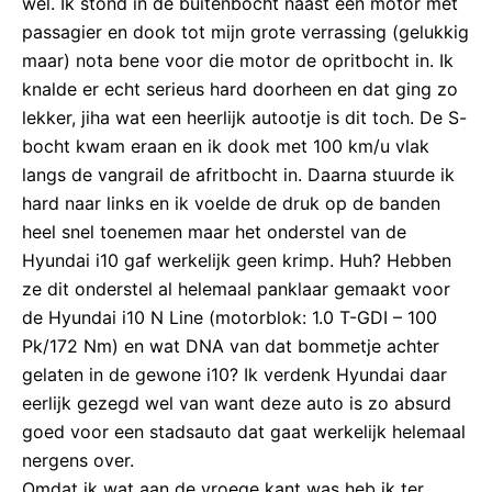
wel. Ik stond in de buitenbocht naast een motor met
passagier en dook tot mijn grote verrassing (gelukkig
maar) nota bene voor die motor de opritbocht in. Ik
knalde er echt serieus hard doorheen en dat ging zo
lekker, jiha wat een heerlijk autootje is dit toch. De S-
bocht kwam eraan en ik dook met 100 km/u vlak
langs de vangrail de afritbocht in. Daarna stuurde ik
hard naar links en ik voelde de druk op de banden
heel snel toenemen maar het onderstel van de
Hyundai i10 gaf werkelijk geen krimp. Huh? Hebben
ze dit onderstel al helemaal panklaar gemaakt voor
de Hyundai i10 N Line (motorblok: 1.0 T-GDI – 100
Pk/172 Nm) en wat DNA van dat bommetje achter
gelaten in de gewone i10? Ik verdenk Hyundai daar
eerlijk gezegd wel van want deze auto is zo absurd
goed voor een stadsauto dat gaat werkelijk helemaal
nergens over.
Omdat ik wat aan de vroege kant was heb ik ter