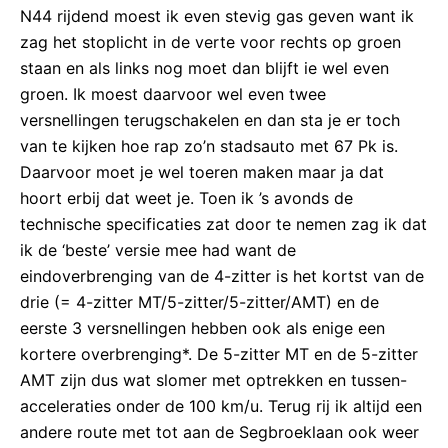
N44 rijdend moest ik even stevig gas geven want ik
zag het stoplicht in de verte voor rechts op groen
staan en als links nog moet dan blijft ie wel even
groen. Ik moest daarvoor wel even twee
versnellingen terugschakelen en dan sta je er toch
van te kijken hoe rap zo’n stadsauto met 67 Pk is.
Daarvoor moet je wel toeren maken maar ja dat
hoort erbij dat weet je. Toen ik ’s avonds de
technische specificaties zat door te nemen zag ik dat
ik de ‘beste’ versie mee had want de
eindoverbrenging van de 4-zitter is het kortst van de
drie (= 4-zitter MT/5-zitter/5-zitter/AMT) en de
eerste 3 versnellingen hebben ook als enige een
kortere overbrenging*. De 5-zitter MT en de 5-zitter
AMT zijn dus wat slomer met optrekken en tussen-
acceleraties onder de 100 km/u. Terug rij ik altijd een
andere route met tot aan de Segbroeklaan ook weer