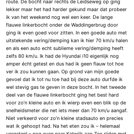
route. De bocht naar rechts de Leidseweg op ging
lekker maar het had harder gekund maar dat probeer
ik van het weekend nog wel een keer. De lange
flauwe linkerbocht onder de Waddingerbrug door
ging ik even goed voor zitten. In een goede auto met
uitstekende vering/demping kan ik hier 70 km/u halen
en als een auto echt sublieme vering/demping heeft
zelfs 80 km/u. Ik had de Hyundai i10 eigenlijk nog
amper écht getest en dus had ik geen flauw tot hoe
ver ik zou kunnen gaan. Op grond van mijn goede
gevoel dat ik tot nu toe had bij deze auto durfde ik
wel stevig gas te geven in deze bocht. In het tweede
deel van de flauwe linkerbocht ging het best hard
voor zo’n kleine auto en ik wierp even een blik op de
snelheidsmeter die net iets meer dan 70 km/u aangaf.
Niet verkeerd voor zo’n kleine stadsauto en precies
wat ik gehoopt had. Na het eten zou ik – helemaal
vergeten! – nog even naar Katwijk aan Zee rijden met