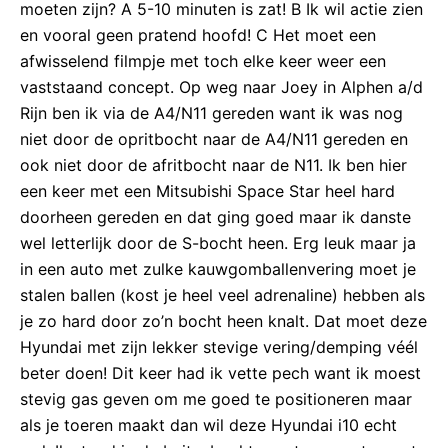
moeten zijn? A 5-10 minuten is zat! B Ik wil actie zien
en vooral geen pratend hoofd! C Het moet een
afwisselend filmpje met toch elke keer weer een
vaststaand concept. Op weg naar Joey in Alphen a/d
Rijn ben ik via de A4/N11 gereden want ik was nog
niet door de opritbocht naar de A4/N11 gereden en
ook niet door de afritbocht naar de N11. Ik ben hier
een keer met een Mitsubishi Space Star heel hard
doorheen gereden en dat ging goed maar ik danste
wel letterlijk door de S-bocht heen. Erg leuk maar ja
in een auto met zulke kauwgomballenvering moet je
stalen ballen (kost je heel veel adrenaline) hebben als
je zo hard door zo’n bocht heen knalt. Dat moet deze
Hyundai met zijn lekker stevige vering/demping véél
beter doen! Dit keer had ik vette pech want ik moest
stevig gas geven om me goed te positioneren maar
als je toeren maakt dan wil deze Hyundai i10 echt