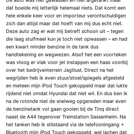
De auto was niet gewassen en niet afgetankt maar
dat boeide mij letterlijk helemaal niets. Dat komt een
hele enkele keer voor en importeur verontschuldigen
zich dan altijd maar dat hoeft van mij dus echt niet.
Deze auto zag er wat mij betreft schoon uit – tegen
die laag stuifmeel kun je toch niet opwassen – en had
een kwart minder benzine in de tank dus
handtekening en wegwezen. Alsof het een voorteken
was vloog er vlak voor jet instappen een haas voorbij
over het bedrijventerrein Jagtlust. Direct na het
wegrijden heb ik even stuur/stoel/spiegels afgesteld
en meteen mijn iPod Touch gekoppeld maar dat lukte
rijdend niet omdat Hyundai dat niet wil. En dus ben ik
na de rotonde niet de snelweg opgereden maar even
de benzinetank vol gaan gooien bij de Tinq direct
naast de A44 tegenover Treinstation Sassenheim. Na
het tanken heb ik stilstaand via de telefooningang +
Bluetooth mijn iPod Touch gekoppeld, wel lachen dat