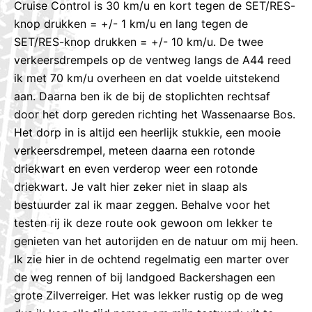
Cruise Control is 30 km/u en kort tegen de SET/RES-
knop drukken = +/- 1 km/u en lang tegen de
SET/RES-knop drukken = +/- 10 km/u. De twee
verkeersdrempels op de ventweg langs de A44 reed
ik met 70 km/u overheen en dat voelde uitstekend
aan. Daarna ben ik de bij de stoplichten rechtsaf
door het dorp gereden richting het Wassenaarse Bos.
Het dorp in is altijd een heerlijk stukkie, een mooie
verkeersdrempel, meteen daarna een rotonde
driekwart en even verderop weer een rotonde
driekwart. Je valt hier zeker niet in slaap als
bestuurder zal ik maar zeggen. Behalve voor het
testen rij ik deze route ook gewoon om lekker te
genieten van het autorijden en de natuur om mij heen.
Ik zie hier in de ochtend regelmatig een marter over
de weg rennen of bij landgoed Backershagen een
grote Zilverreiger. Het was lekker rustig op de weg