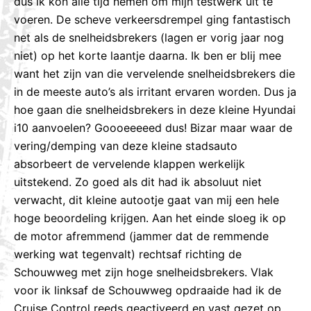
dus ik kon alle tijd nemen om mijn testwerk uit te
voeren. De scheve verkeersdrempel ging fantastisch
net als de snelheidsbrekers (lagen er vorig jaar nog
niet) op het korte laantje daarna. Ik ben er blij mee
want het zijn van die vervelende snelheidsbrekers die
in de meeste auto’s als irritant ervaren worden. Dus ja
hoe gaan die snelheidsbrekers in deze kleine Hyundai
i10 aanvoelen? Goooeeeeed dus! Bizar maar waar de
vering/demping van deze kleine stadsauto
absorbeert de vervelende klappen werkelijk
uitstekend. Zo goed als dit had ik absoluut niet
verwacht, dit kleine autootje gaat van mij een hele
hoge beoordeling krijgen. Aan het einde sloeg ik op
de motor afremmend (jammer dat de remmende
werking wat tegenvalt) rechtsaf richting de
Schouwweg met zijn hoge snelheidsbrekers. Vlak
voor ik linksaf de Schouwweg opdraaide had ik de
Cruise Control reeds geactiveerd en vast gezet op