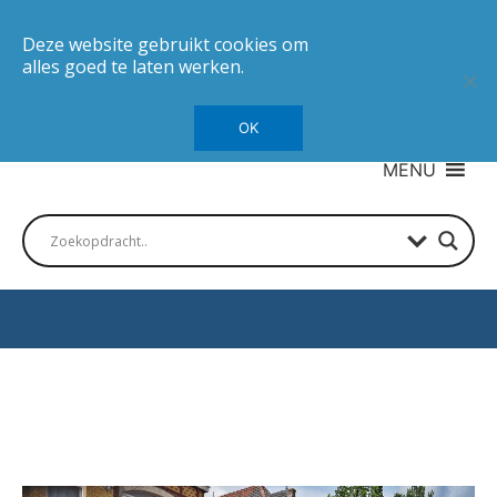
Deze website gebruikt cookies om
alles goed te laten werken.
OK
MENU
Autotesten