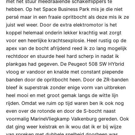
met het stuur meedraaiende schakelflippers te
hebben. Op het Space Business Park mis je die niet
persé maar in een fraaie opritbocht als deze mis ik ze
juist wel weer. Door de extra elektromotor is het
koppel helemaal onderin lekker krachtig wat zorgt
voor een heerlijke krachtsexplosie. Heel rustig op de
apex van de bocht afrijdend reed ik zo lang mogelijk
rechtdoor en stuurde heel hard scherp in nadat ik
plankgas had gegeven. De Peugeot 508 SW HYbrid
vloog er vandoor en knalde met constant piepende
banden door de opritbocht heen. Door de ZR-banden
bleef ik superstrak zonder enige vorm van uitbreken
heel mooi en met groot gemak langs de witte lijn
rijden. Omdat we ruim op tijd waren ben ik ook nog
even over de rotonde en door de S-bocht naast
voormalig MarineVliegkamp Valkenburg gereden. Ook
dat ging weer keistrak en ik wou dat ik er bij wijze
van spreken met dubbele snelheid doorheen was