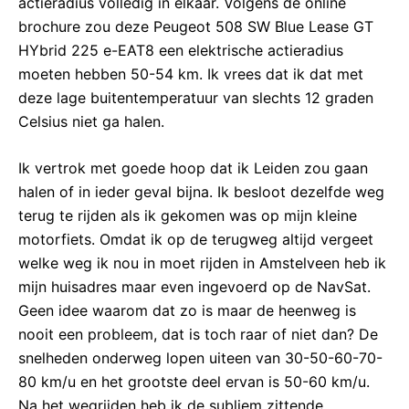
actieradius volledig in elkaar. Volgens de online
brochure zou deze Peugeot 508 SW Blue Lease GT
HYbrid 225 e-EAT8 een elektrische actieradius
moeten hebben 50-54 km. Ik vrees dat ik dat met
deze lage buitentemperatuur van slechts 12 graden
Celsius niet ga halen.
Ik vertrok met goede hoop dat ik Leiden zou gaan
halen of in ieder geval bijna. Ik besloot dezelfde weg
terug te rijden als ik gekomen was op mijn kleine
motorfiets. Omdat ik op de terugweg altijd vergeet
welke weg ik nou in moet rijden in Amstelveen heb ik
mijn huisadres maar even ingevoerd op de NavSat.
Geen idee waarom dat zo is maar de heenweg is
nooit een probleem, dat is toch raar of niet dan? De
snelheden onderweg lopen uiteen van 30-50-60-70-
80 km/u en het grootste deel ervan is 50-60 km/u.
Na het wegrijden heb ik de subliem zittende