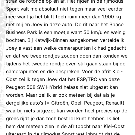
strak de rotonde op en af. Het rijden in de rijmodus
Sport valt me absoluut niet tegen maar veel eerder
mee want ja het blijft toch ruim meer dan 1.900 kg
met mij en Joey in deze auto. De rit naar het Space
Business Park is een moetje want 50 km/u en weinig
bochten. Bij Katwijk-Binnen aangekomen vertelde ik
Joey alvast aan welke camerapunten ik had gedacht
en dat we twee rondjes zouden doen dan konden we
tijdens het tweede rondje even stil gaan staan bij de
camerapunten en die bespreken. Voor de afrit Klei-
Oost zei ik tegen Joey dat het ESP/TRC van deze
Peugeot 508 SW HYbrid helaas niet uitgezet kan
worden. Maar zei ik er ook meteen bij dat als je
dergelijke auto’s (= Citroën, Opel, Peugeot, Renault)
waarbij niets uitgezet kan worden heel precies op de
grens rijdt je dan toch best lol kunt hebben. Ik liet
hem dat meteen zien in de afritbocht naar Klei-Oost
uiteraard in de rijmodus Sport wat inhoudt dat de