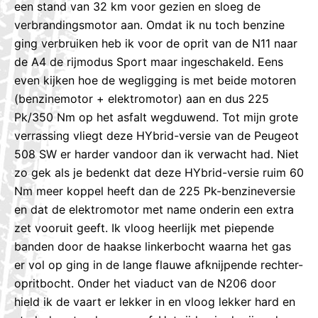
een stand van 32 km voor gezien en sloeg de
verbrandingsmotor aan. Omdat ik nu toch benzine
ging verbruiken heb ik voor de oprit van de N11 naar
de A4 de rijmodus Sport maar ingeschakeld. Eens
even kijken hoe de wegligging is met beide motoren
(benzinemotor + elektromotor) aan en dus 225
Pk/350 Nm op het asfalt wegduwend. Tot mijn grote
verrassing vliegt deze HYbrid-versie van de Peugeot
508 SW er harder vandoor dan ik verwacht had. Niet
zo gek als je bedenkt dat deze HYbrid-versie ruim 60
Nm meer koppel heeft dan de 225 Pk-benzineversie
en dat de elektromotor met name onderin een extra
zet vooruit geeft. Ik vloog heerlijk met piepende
banden door de haakse linkerbocht waarna het gas
er vol op ging in de lange flauwe afknijpende rechter-
opritbocht. Onder het viaduct van de N206 door
hield ik de vaart er lekker in en vloog lekker hard en