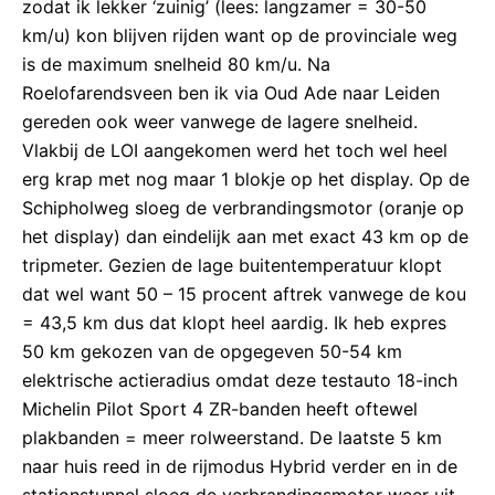
zodat ik lekker ‘zuinig’ (lees: langzamer = 30-50
km/u) kon blijven rijden want op de provinciale weg
is de maximum snelheid 80 km/u. Na
Roelofarendsveen ben ik via Oud Ade naar Leiden
gereden ook weer vanwege de lagere snelheid.
Vlakbij de LOI aangekomen werd het toch wel heel
erg krap met nog maar 1 blokje op het display. Op de
Schipholweg sloeg de verbrandingsmotor (oranje op
het display) dan eindelijk aan met exact 43 km op de
tripmeter. Gezien de lage buitentemperatuur klopt
dat wel want 50 – 15 procent aftrek vanwege de kou
= 43,5 km dus dat klopt heel aardig. Ik heb expres
50 km gekozen van de opgegeven 50-54 km
elektrische actieradius omdat deze testauto 18-inch
Michelin Pilot Sport 4 ZR-banden heeft oftewel
plakbanden = meer rolweerstand. De laatste 5 km
naar huis reed in de rijmodus Hybrid verder en in de
stationstunnel sloeg de verbrandingsmotor weer uit