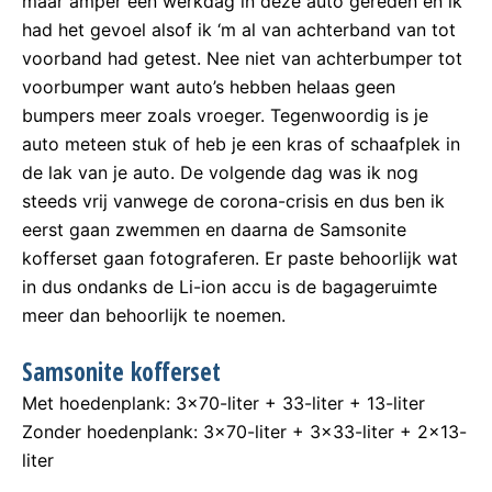
maar amper één werkdag in deze auto gereden en ik
had het gevoel alsof ik ‘m al van achterband van tot
voorband had getest. Nee niet van achterbumper tot
voorbumper want auto’s hebben helaas geen
bumpers meer zoals vroeger. Tegenwoordig is je
auto meteen stuk of heb je een kras of schaafplek in
de lak van je auto. De volgende dag was ik nog
steeds vrij vanwege de corona-crisis en dus ben ik
eerst gaan zwemmen en daarna de Samsonite
kofferset gaan fotograferen. Er paste behoorlijk wat
in dus ondanks de Li-ion accu is de bagageruimte
meer dan behoorlijk te noemen.
Samsonite kofferset
Met hoedenplank: 3×70-liter + 33-liter + 13-liter
Zonder hoedenplank: 3×70-liter + 3×33-liter + 2×13-
liter