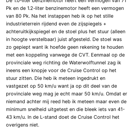
De 1.0-liter benzinemotor heeft een vermogen van 71
Pk en de 1.2-liter benzinemotor heeft een vermogen
van 80 Pk. Na het instappen heb ik op het stille
industrieterrein rijdend even de zijspiegels +
achteruitkijkspiegel en de stoel plus het stuur (alleen
in hoogte verstelbaar) juist afgesteld. De stoel was
zo gepiept want ik hoefde geen rekening te houden
met een koppeling vanwege de CVT. Eenmaal op de
provinciale weg richting de Waterwolftunnel zag ik
ineens een knopje voor de Cruise Control op het
stuur zitten. Die heb ik meteen ingedrukt en
vastgezet op 50 km/u want ja op dit deel van de
provinciale weg mag je echt maar 50 km/u. Omdat er
niemand achter mij reed heb ik meteen maar even de
minimum snelheid uitgetest en die bleek iets van 41-
43 km/u. In de L-stand doet de Cruise Control het
overigens niet.