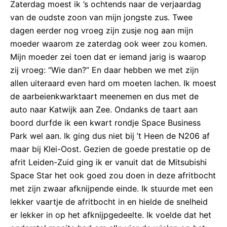
Zaterdag moest ik ’s ochtends naar de verjaardag
van de oudste zoon van mijn jongste zus. Twee
dagen eerder nog vroeg zijn zusje nog aan mijn
moeder waarom ze zaterdag ook weer zou komen.
Mijn moeder zei toen dat er iemand jarig is waarop
zij vroeg: “Wie dan?” En daar hebben we met zijn
allen uiteraard even hard om moeten lachen. Ik moest
de aarbeienkwarktaart meenemen en dus met de
auto naar Katwijk aan Zee. Ondanks de taart aan
boord durfde ik een kwart rondje Space Business
Park wel aan. Ik ging dus niet bij ’t Heen de N206 af
maar bij Klei-Oost. Gezien de goede prestatie op de
afrit Leiden-Zuid ging ik er vanuit dat de Mitsubishi
Space Star het ook goed zou doen in deze afritbocht
met zijn zwaar afknijpende einde. Ik stuurde met een
lekker vaartje de afritbocht in en hielde de snelheid
er lekker in op het afknijpgedeelte. Ik voelde dat het