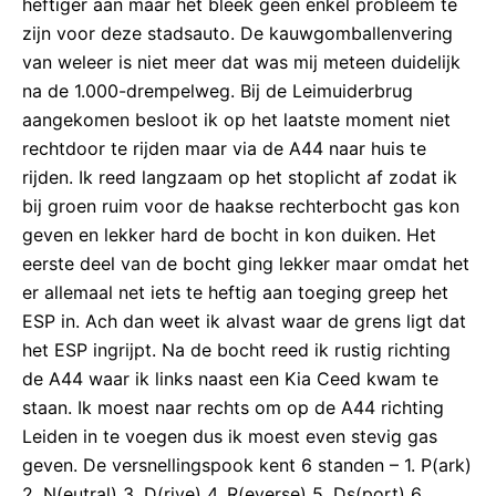
heftiger aan maar het bleek geen enkel probleem te
zijn voor deze stadsauto. De kauwgomballenvering
van weleer is niet meer dat was mij meteen duidelijk
na de 1.000-drempelweg. Bij de Leimuiderbrug
aangekomen besloot ik op het laatste moment niet
rechtdoor te rijden maar via de A44 naar huis te
rijden. Ik reed langzaam op het stoplicht af zodat ik
bij groen ruim voor de haakse rechterbocht gas kon
geven en lekker hard de bocht in kon duiken. Het
eerste deel van de bocht ging lekker maar omdat het
er allemaal net iets te heftig aan toeging greep het
ESP in. Ach dan weet ik alvast waar de grens ligt dat
het ESP ingrijpt. Na de bocht reed ik rustig richting
de A44 waar ik links naast een Kia Ceed kwam te
staan. Ik moest naar rechts om op de A44 richting
Leiden in te voegen dus ik moest even stevig gas
geven. De versnellingspook kent 6 standen – 1. P(ark)
2. N(eutral) 3. D(rive) 4. R(everse) 5. Ds(port) 6.