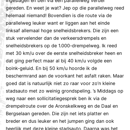
ingeslagen en ben via een parallelweg verder
gereden. En weet je wat? Jep op die parallelweg reed
helemaal niemand! Bovendien is die route via de
parallelweg leuker want er liggen aan het einde
linksaf allemaal hoge snelheidsbrekers. Die zijn een
stuk vervelender dan de verkeersdrempels en
snelheidsbrekers op de 1.000-drempelweg. Ik reed
met 30 km/u over de eerste snelheidsbreker heen en
dat ging perfect maar al bij 40 km/u volgde een
boink-geluid. En bij 50 km/u hoorde ik de
beschermrand aan de voorkant het asfalt raken. Maar
goed dat is natuurlijk niet zo raar voor zo’n kleine
stadsauto met zo weinig grondspeling. ’s Middags op
weg naar een sollicitatiegesprek ben ik via de
drempelroute over de Aronskelkweg en de Daal en
Bergselaan gereden. Die zijn net iets platter en
breder en dus leuker en het jumpen ging dan ook
heerlijk met deze kleine stadsauto. Daarna was het