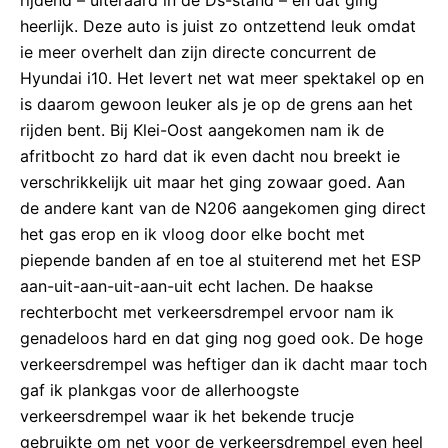
rijdend – uiteraard in de Ds-stand – en dat ging
heerlijk. Deze auto is juist zo ontzettend leuk omdat
ie meer overhelt dan zijn directe concurrent de
Hyundai i10. Het levert net wat meer spektakel op en
is daarom gewoon leuker als je op de grens aan het
rijden bent. Bij Klei-Oost aangekomen nam ik de
afritbocht zo hard dat ik even dacht nou breekt ie
verschrikkelijk uit maar het ging zowaar goed. Aan
de andere kant van de N206 aangekomen ging direct
het gas erop en ik vloog door elke bocht met
piepende banden af en toe al stuiterend met het ESP
aan-uit-aan-uit-aan-uit echt lachen. De haakse
rechterbocht met verkeersdrempel ervoor nam ik
genadeloos hard en dat ging nog goed ook. De hoge
verkeersdrempel was heftiger dan ik dacht maar toch
gaf ik plankgas voor de allerhoogste
verkeersdrempel waar ik het bekende trucje
gebruikte om net voor de verkeersdrempel even heel