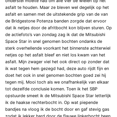
onderstel moeite had om alle vier de wielen op het
asfalt te houden. Maar ze bleven wel degelijk op het
asfalt en samen met de uitstekende grip van de van
de Bridgestone Potenza banden zorgde dat ervoor
dat ik netjes door de afritbocht kon blijven sturen. Op
de actiefoto’s van zondag zag ik dat de Mitsubishi
Space Star in snel genomen bochten ondanks de
sterk overhellende voorkant het binnenste achterwiel
netjes op het asfalt bleef en niet los kwam van het
asfalt. Mijn zwager viel het ook direct op zonder dat
ik wat tegen hem gezegd had, deze auto rijdt fijn en
doet het ook in snel genomen bochten goed zei hij
tegen mij. Mooi toch als we onafhankelijk van elkaar
tot dezelfde conclusie komen. Toen ik het SBP
opstuurde smeet ik de Mitsubishi Space Star letterlijk
ik de haakse rechterbocht in. Op wat piepende
bandjes na vloog ik de bocht door en gaf stevig gas
zodat ik lekker hard door de flauwe linkerbocht heen