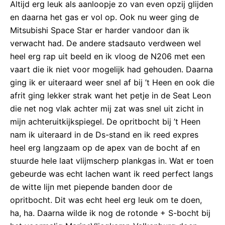
Altijd erg leuk als aanloopje zo van even opzij glijden
en daarna het gas er vol op. Ook nu weer ging de
Mitsubishi Space Star er harder vandoor dan ik
verwacht had. De andere stadsauto verdween wel
heel erg rap uit beeld en ik vloog de N206 met een
vaart die ik niet voor mogelijk had gehouden. Daarna
ging ik er uiteraard weer snel af bij ’t Heen en ook die
afrit ging lekker strak want het petje in de Seat Leon
die net nog vlak achter mij zat was snel uit zicht in
mijn achteruitkijkspiegel. De opritbocht bij ’t Heen
nam ik uiteraard in de Ds-stand en ik reed expres
heel erg langzaam op de apex van de bocht af en
stuurde hele laat vlijmscherp plankgas in. Wat er toen
gebeurde was echt lachen want ik reed perfect langs
de witte lijn met piepende banden door de
opritbocht. Dit was echt heel erg leuk om te doen,
ha, ha. Daarna wilde ik nog de rotonde + S-bocht bij