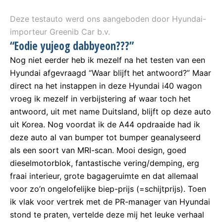
Deze testauto werd ons aangeboden door Hyundai-
importeur Greenib Car b.v.
“Eodie yujeog dabbyeon???”
Nog niet eerder heb ik mezelf na het testen van een
Hyundai afgevraagd “Waar blijft het antwoord?” Maar
direct na het instappen in deze Hyundai i40 wagon
vroeg ik mezelf in verbijstering af waar toch het
antwoord, uit met name Duitsland, blijft op deze auto
uit Korea. Nog voordat ik de A44 opdraaide had ik
deze auto al van bumper tot bumper geanalyseerd
als een soort van MRI-scan. Mooi design, goed
dieselmotorblok, fantastische vering/demping, erg
fraai interieur, grote bagageruimte en dat allemaal
voor zo’n ongelofelijke biep-prijs (=schijtprijs). Toen
ik vlak voor vertrek met de PR-manager van Hyundai
stond te praten, vertelde deze mij het leuke verhaal