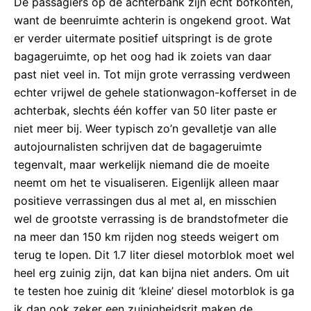
De passagiers op de achterbank zijn echt bofkonten,
want de beenruimte achterin is ongekend groot. Wat
er verder uitermate positief uitspringt is de grote
bagageruimte, op het oog had ik zoiets van daar
past niet veel in. Tot mijn grote verrassing verdween
echter vrijwel de gehele stationwagon-kofferset in de
achterbak, slechts één koffer van 50 liter paste er
niet meer bij. Weer typisch zo’n gevalletje van alle
autojournalisten schrijven dat de bagageruimte
tegenvalt, maar werkelijk niemand die de moeite
neemt om het te visualiseren. Eigenlijk alleen maar
positieve verrassingen dus al met al, en misschien
wel de grootste verrassing is de brandstofmeter die
na meer dan 150 km rijden nog steeds weigert om
terug te lopen. Dit 1.7 liter diesel motorblok moet wel
heel erg zuinig zijn, dat kan bijna niet anders. Om uit
te testen hoe zuinig dit ‘kleine’ diesel motorblok is ga
ik dan ook zeker een zuinigheidsrit maken de