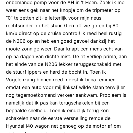
onbemande pomp voor de AH in ’t Heen. Zoek ik me
weer eens gek naar het knopje om de tripmeter op
“0” te zetten zit-ie letterlijk voor mijn neus
rechtsonder op het stuur. 0 en off we go en bij 80
km/u direct op de cruise control! Ik reed heel rustig
de N206 op en heb een goed gevoel dankzij het
mooie zonnige weer. Daar knapt een mens echt van
op na dagen van dichte mist. De rit verliep prima, aan
het einde van de N206 lekker teruggeschakeld met
de stuurflippers en hard de bocht in. Toen ik
Vogelenzang binnen reed moest ik bijna remmen
omdat een auto voor mij linksaf wilde slaan terwijl er
nog tegemoetkomend verkeer aankwam. Probleem is
namelijk dat ik pas kan terugschakelen bij een
bepaalde snelheid. Toen ik eindelijk terug kon
schakelen naar de eerste versnelling remde de
Hyundai i40 wagon net genoeg op de motor af om