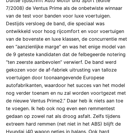
Duitse tijdschrift Auto Motor und Sport (editie
7/2008) de Ventus Prime als de onbetwiste winnaar
van de test voor banden voor luxe voertuigen.
Destijds versloeg de band, die speciaal was
ontwikkeld voor hoog rijcomfort en voor voertuigen
van de bovenste en luxe klassen, de concurrentie met
een “aanzienlijke marge” en was het enige model van
de 9 geteste kandidaten dat de felbegeerde notering
“ten zeerste aanbevolen” verwierf. De band werd
gekozen voor de af-fabriek uitrusting van talloze
voertuigen door toonaangevende Europese
autofabrikanten, waardoor het succes van het model
nog verder toenam en nu zal worden voortgezet met
de nieuwe Ventus Prime2.” Daar heb ik niets aan toe
te voegen. Ik heb ook nog even een remmentest
gedaan op zowel nat als droog asfalt. Zelfs tijdens
extreem hard remmen (net niet in het ABS) blijft de
Hyundai i40 wagon netjes in balans. Ook hard