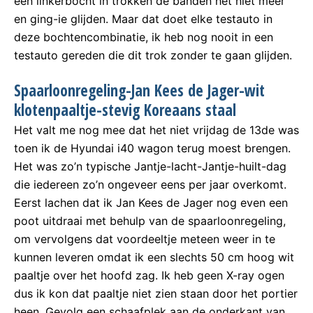
een linkerbocht in trokken de banden het niet meer
en ging-ie glijden. Maar dat doet elke testauto in
deze bochtencombinatie, ik heb nog nooit in een
testauto gereden die dit trok zonder te gaan glijden.
Spaarloonregeling-Jan Kees de Jager-wit
klotenpaaltje-stevig Koreaans staal
Het valt me nog mee dat het niet vrijdag de 13de was
toen ik de Hyundai i40 wagon terug moest brengen.
Het was zo’n typische Jantje-lacht-Jantje-huilt-dag
die iedereen zo’n ongeveer eens per jaar overkomt.
Eerst lachen dat ik Jan Kees de Jager nog even een
poot uitdraai met behulp van de spaarloonregeling,
om vervolgens dat voordeeltje meteen weer in te
kunnen leveren omdat ik een slechts 50 cm hoog wit
paaltje over het hoofd zag. Ik heb geen X-ray ogen
dus ik kon dat paaltje niet zien staan door het portier
heen. Gevolg een schaafplek aan de onderkant van