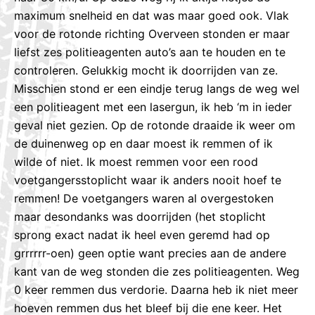
maximum snelheid en dat was maar goed ook. Vlak
voor de rotonde richting Overveen stonden er maar
liefst zes politieagenten auto’s aan te houden en te
controleren. Gelukkig mocht ik doorrijden van ze.
Misschien stond er een eindje terug langs de weg wel
een politieagent met een lasergun, ik heb ‘m in ieder
geval niet gezien. Op de rotonde draaide ik weer om
de duinenweg op en daar moest ik remmen of ik
wilde of niet. Ik moest remmen voor een rood
voetgangersstoplicht waar ik anders nooit hoef te
remmen! De voetgangers waren al overgestoken
maar desondanks was doorrijden (het stoplicht
sprong exact nadat ik heel even geremd had op
grrrrrr-oen) geen optie want precies aan de andere
kant van de weg stonden die zes politieagenten. Weg
0 keer remmen dus verdorie. Daarna heb ik niet meer
hoeven remmen dus het bleef bij die ene keer. Het