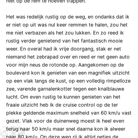
niet op de rem te hoeven trappen.
Het was redelijk rustig op de weg, en ondanks dat ik
er niet op uit was nul keer remmen te halen, zou het
me niet verbazen als het zou lukken. En zo reed ik
rustig verder genietend van het fantastisch mooie
weer. En overal had ik vrije doorgang, stak er net
niemand het zebrapad over en reed er net geen auto
voor mijn neus de rotonde op. Aangekomen op de
boulevard kon ik genieten van een magnifiek uitzicht
op een vlak langs de kust, op een volledig rimpelloze
zee, varende garnalenkotter tegen een knalblauwe
lucht. Om even rustig te kunnen genieten van het
fraaie uitzicht heb ik de cruise control op de ter
plekke geldende maximum snelheid van 60 km/u vast
gezet. Vlak voor de duinenweg moest ik heel even
terug naar 50 km/u maar snel daarna kon ik alweer
naar 80 km/u. Op deze weg rij ik altijd netjes de