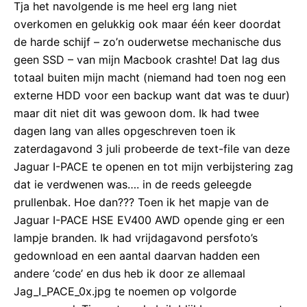
Tja het navolgende is me heel erg lang niet
overkomen en gelukkig ook maar één keer doordat
de harde schijf – zo’n ouderwetse mechanische dus
geen SSD – van mijn Macbook crashte! Dat lag dus
totaal buiten mijn macht (niemand had toen nog een
externe HDD voor een backup want dat was te duur)
maar dit niet dit was gewoon dom. Ik had twee
dagen lang van alles opgeschreven toen ik
zaterdagavond 3 juli probeerde de text-file van deze
Jaguar I-PACE te openen en tot mijn verbijstering zag
dat ie verdwenen was…. in de reeds geleegde
prullenbak. Hoe dan??? Toen ik het mapje van de
Jaguar I-PACE HSE EV400 AWD opende ging er een
lampje branden. Ik had vrijdagavond persfoto’s
gedownload en een aantal daarvan hadden een
andere ‘code’ en dus heb ik door ze allemaal
Jag_I_PACE_0x.jpg te noemen op volgorde