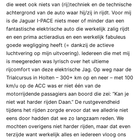
die weet ook niets van (rij)techniek en de technische
achtergrond van de auto waar hij/zij in rijdt. Voor mij
is de Jaguar I-PACE niets meer of minder dan een
fantastische elektrische auto die werkelijk zalig rijdt
en een prima actieradius en een werkelijk fabuleus
goede wegligging heeft (= dankzij de actieve
luchtvering op mijn uitvoering). Iedereen die met mij
is meegereden was lyrisch over het ultieme
rijcomfort van deze elektrische Jag. Op weg naar de
Trialcursus in Holten – 300+ km op en neer – met 100
km/u op de ACC was er niet één van de
motorrijdende passagiers aan boord die zei: “Kan je
niet wat harder rijden Daan.” De rustgevendheid
tijdens het rijden zorgde ervoor dat we alledrie niet
eens door hadden dat we zo langzaam reden. We
mochten overigens niet harder rijden, maar dat even
terzijde want werkelijk alles en iedereen vloog ons