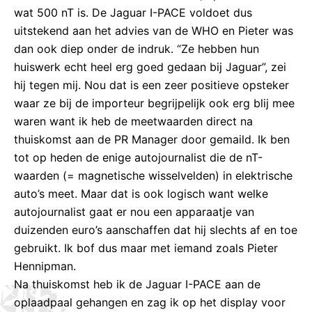
wat 500 nT is. De Jaguar I-PACE voldoet dus
uitstekend aan het advies van de WHO en Pieter was
dan ook diep onder de indruk. “Ze hebben hun
huiswerk echt heel erg goed gedaan bij Jaguar”, zei
hij tegen mij. Nou dat is een zeer positieve opsteker
waar ze bij de importeur begrijpelijk ook erg blij mee
waren want ik heb de meetwaarden direct na
thuiskomst aan de PR Manager door gemaild. Ik ben
tot op heden de enige autojournalist die de nT-
waarden (= magnetische wisselvelden) in elektrische
auto’s meet. Maar dat is ook logisch want welke
autojournalist gaat er nou een apparaatje van
duizenden euro’s aanschaffen dat hij slechts af en toe
gebruikt. Ik bof dus maar met iemand zoals Pieter
Hennipman.
Na thuiskomst heb ik de Jaguar I-PACE aan de
oplaadpaal gehangen en zag ik op het display voor