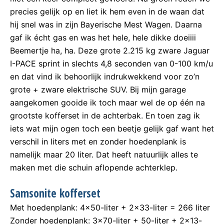
precies gelijk op en liet ik hem even in de waan dat
hij snel was in zijn Bayerische Mest Wagen. Daarna
gaf ik écht gas en was het hele, hele dikke doeiiii
Beemertje ha, ha. Deze grote 2.215 kg zware Jaguar
I-PACE sprint in slechts 4,8 seconden van 0-100 km/u
en dat vind ik behoorlijk indrukwekkend voor zo’n
grote + zware elektrische SUV. Bij mijn garage
aangekomen gooide ik toch maar wel de op één na
grootste kofferset in de achterbak. En toen zag ik
iets wat mijn ogen toch een beetje gelijk gaf want het
verschil in liters met en zonder hoedenplank is
namelijk maar 20 liter. Dat heeft natuurlijk alles te
maken met die schuin aflopende achterklep.
Samsonite kofferset
Met hoedenplank: 4×50-liter + 2×33-liter = 266 liter
Zonder hoedenplank: 3×70-liter + 50-liter + 2×13-