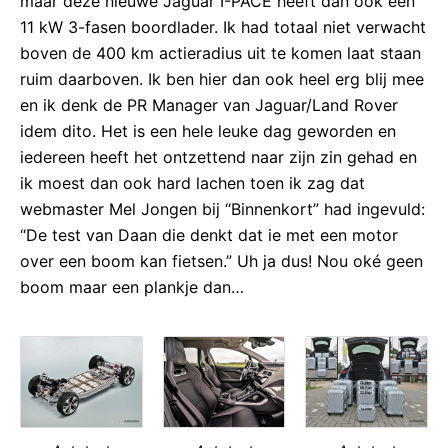
maar deze nieuwe Jaguar I-PACE heeft dan ook een
11 kW 3-fasen boordlader. Ik had totaal niet verwacht
boven de 400 km actieradius uit te komen laat staan
ruim daarboven. Ik ben hier dan ook heel erg blij mee
en ik denk de PR Manager van Jaguar/Land Rover
idem dito. Het is een hele leuke dag geworden en
iedereen heeft het ontzettend naar zijn zin gehad en
ik moest dan ook hard lachen toen ik zag dat
webmaster Mel Jongen bij “Binnenkort” had ingevuld:
“De test van Daan die denkt dat ie met een motor
over een boom kan fietsen.” Uh ja dus! Nou oké geen
boom maar een plankje dan…