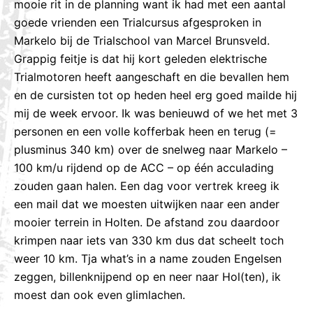
mooie rit in de planning want ik had met een aantal
goede vrienden een Trialcursus afgesproken in
Markelo bij de Trialschool van Marcel Brunsveld.
Grappig feitje is dat hij kort geleden elektrische
Trialmotoren heeft aangeschaft en die bevallen hem
en de cursisten tot op heden heel erg goed mailde hij
mij de week ervoor. Ik was benieuwd of we het met 3
personen en een volle kofferbak heen en terug (=
plusminus 340 km) over de snelweg naar Markelo –
100 km/u rijdend op de ACC – op één acculading
zouden gaan halen. Een dag voor vertrek kreeg ik
een mail dat we moesten uitwijken naar een ander
mooier terrein in Holten. De afstand zou daardoor
krimpen naar iets van 330 km dus dat scheelt toch
weer 10 km. Tja what’s in a name zouden Engelsen
zeggen, billenknijpend op en neer naar Hol(ten), ik
moest dan ook even glimlachen.