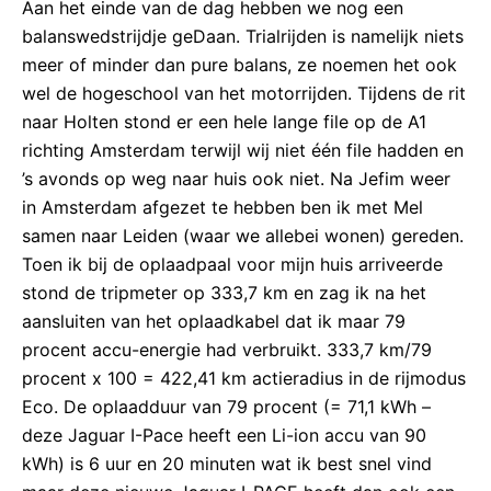
Aan het einde van de dag hebben we nog een
balanswedstrijdje geDaan. Trialrijden is namelijk niets
meer of minder dan pure balans, ze noemen het ook
wel de hogeschool van het motorrijden. Tijdens de rit
naar Holten stond er een hele lange file op de A1
richting Amsterdam terwijl wij niet één file hadden en
’s avonds op weg naar huis ook niet. Na Jefim weer
in Amsterdam afgezet te hebben ben ik met Mel
samen naar Leiden (waar we allebei wonen) gereden.
Toen ik bij de oplaadpaal voor mijn huis arriveerde
stond de tripmeter op 333,7 km en zag ik na het
aansluiten van het oplaadkabel dat ik maar 79
procent accu-energie had verbruikt. 333,7 km/79
procent x 100 = 422,41 km actieradius in de rijmodus
Eco. De oplaadduur van 79 procent (= 71,1 kWh –
deze Jaguar I-Pace heeft een Li-ion accu van 90
kWh) is 6 uur en 20 minuten wat ik best snel vind