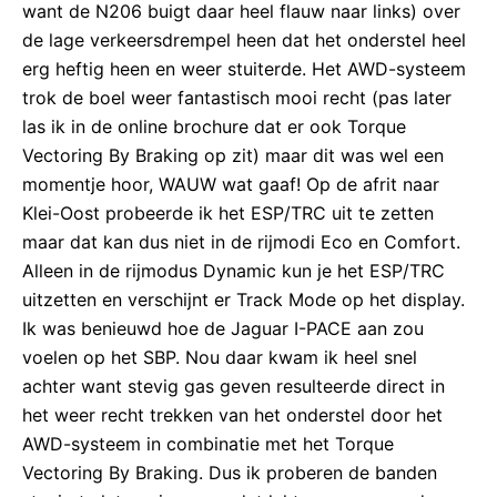
want de N206 buigt daar heel flauw naar links) over
de lage verkeersdrempel heen dat het onderstel heel
erg heftig heen en weer stuiterde. Het AWD-systeem
trok de boel weer fantastisch mooi recht (pas later
las ik in de online brochure dat er ook Torque
Vectoring By Braking op zit) maar dit was wel een
momentje hoor, WAUW wat gaaf! Op de afrit naar
Klei-Oost probeerde ik het ESP/TRC uit te zetten
maar dat kan dus niet in de rijmodi Eco en Comfort.
Alleen in de rijmodus Dynamic kun je het ESP/TRC
uitzetten en verschijnt er Track Mode op het display.
Ik was benieuwd hoe de Jaguar I-PACE aan zou
voelen op het SBP. Nou daar kwam ik heel snel
achter want stevig gas geven resulteerde direct in
het weer recht trekken van het onderstel door het
AWD-systeem in combinatie met het Torque
Vectoring By Braking. Dus ik proberen de banden