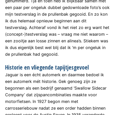
genummerd. Tja en toen heb ik blijkbaar samen met
een paar per ongeluk dubbel gedownloade foto’s ook
mijn testverslag in de prullenbak gegooid. En zo kon
ik dus helemaal opnieuw beginnen aan dit
testverslag. Achteraf vond ik het niet zo erg want het
(concept-)testverslag was – vraag me niet waarom –
een zooitje aan losse zinnen en alinea’s. Stiekem was
ik dus eigenlijk best wel blij dat ik ‘m per ongeluk in
de prullenbak had gegooid.
Historie en vliegende tapijtjesgevoel
Jaguar is een écht automerk en daarmee bedoel ik
een automerk mét historie. Gek genoeg zijn ze
begonnen als een bedrijf genaamd ‘Swallow Sidecar
Company’ dat zijspancombinaties maakte voor
motorfietsen. In 1927 begon men met
carrosseriebouw nadat ze een order hadden binnen
gesleept voor de Austin Seven. In 1935 veranderde