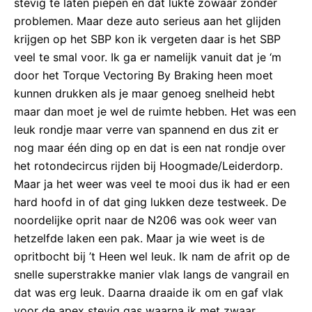
stevig te laten piepen en dat lukte zowaar zonder
problemen. Maar deze auto serieus aan het glijden
krijgen op het SBP kon ik vergeten daar is het SBP
veel te smal voor. Ik ga er namelijk vanuit dat je ‘m
door het Torque Vectoring By Braking heen moet
kunnen drukken als je maar genoeg snelheid hebt
maar dan moet je wel de ruimte hebben. Het was een
leuk rondje maar verre van spannend en dus zit er
nog maar één ding op en dat is een nat rondje over
het rotondecircus rijden bij Hoogmade/Leiderdorp.
Maar ja het weer was veel te mooi dus ik had er een
hard hoofd in of dat ging lukken deze testweek. De
noordelijke oprit naar de N206 was ook weer van
hetzelfde laken een pak. Maar ja wie weet is de
opritbocht bij ’t Heen wel leuk. Ik nam de afrit op de
snelle superstrakke manier vlak langs de vangrail en
dat was erg leuk. Daarna draaide ik om en gaf vlak
voor de apex stevig gas waarna ik met zwaar