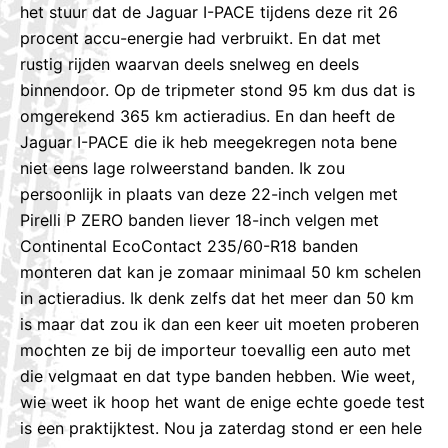
het stuur dat de Jaguar I-PACE tijdens deze rit 26
procent accu-energie had verbruikt. En dat met
rustig rijden waarvan deels snelweg en deels
binnendoor. Op de tripmeter stond 95 km dus dat is
omgerekend 365 km actieradius. En dan heeft de
Jaguar I-PACE die ik heb meegekregen nota bene
niet eens lage rolweerstand banden. Ik zou
persoonlijk in plaats van deze 22-inch velgen met
Pirelli P ZERO banden liever 18-inch velgen met
Continental EcoContact 235/60-R18 banden
monteren dat kan je zomaar minimaal 50 km schelen
in actieradius. Ik denk zelfs dat het meer dan 50 km
is maar dat zou ik dan een keer uit moeten proberen
mochten ze bij de importeur toevallig een auto met
die velgmaat en dat type banden hebben. Wie weet,
wie weet ik hoop het want de enige echte goede test
is een praktijktest. Nou ja zaterdag stond er een hele