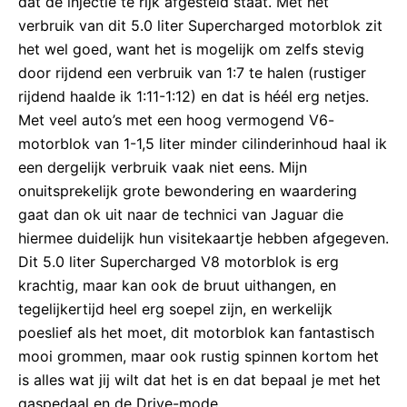
dat de injectie te rijk afgesteld staat. Met het
verbruik van dit 5.0 liter Supercharged motorblok zit
het wel goed, want het is mogelijk om zelfs stevig
door rijdend een verbruik van 1:7 te halen (rustiger
rijdend haalde ik 1:11-1:12) en dat is héél erg netjes.
Met veel auto’s met een hoog vermogend V6-
motorblok van 1-1,5 liter minder cilinderinhoud haal ik
een dergelijk verbruik vaak niet eens. Mijn
onuitsprekelijk grote bewondering en waardering
gaat dan ok uit naar de technici van Jaguar die
hiermee duidelijk hun visitekaartje hebben afgegeven.
Dit 5.0 liter Supercharged V8 motorblok is erg
krachtig, maar kan ook de bruut uithangen, en
tegelijkertijd heel erg soepel zijn, en werkelijk
poeslief als het moet, dit motorblok kan fantastisch
mooi grommen, maar ook rustig spinnen kortom het
is alles wat jij wilt dat het is en dat bepaal je met het
gaspedaal en de Drive-mode.