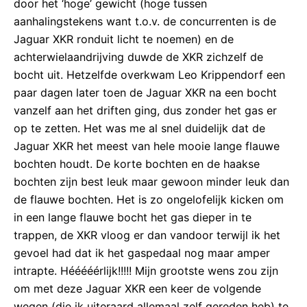
door het ‘hoge’ gewicht (hoge tussen
aanhalingstekens want t.o.v. de concurrenten is de
Jaguar XKR ronduit licht te noemen) en de
achterwielaandrijving duwde de XKR zichzelf de
bocht uit. Hetzelfde overkwam Leo Krippendorf een
paar dagen later toen de Jaguar XKR na een bocht
vanzelf aan het driften ging, dus zonder het gas er
op te zetten. Het was me al snel duidelijk dat de
Jaguar XKR het meest van hele mooie lange flauwe
bochten houdt. De korte bochten en de haakse
bochten zijn best leuk maar gewoon minder leuk dan
de flauwe bochten. Het is zo ongelofelijk kicken om
in een lange flauwe bocht het gas dieper in te
trappen, de XKR vloog er dan vandoor terwijl ik het
gevoel had dat ik het gaspedaal nog maar amper
intrapte. Hééééérlijk!!!!! Mijn grootste wens zou zijn
om met deze Jaguar XKR een keer de volgende
wegen (die ik uiteraard allemaal zelf gereden heb) te