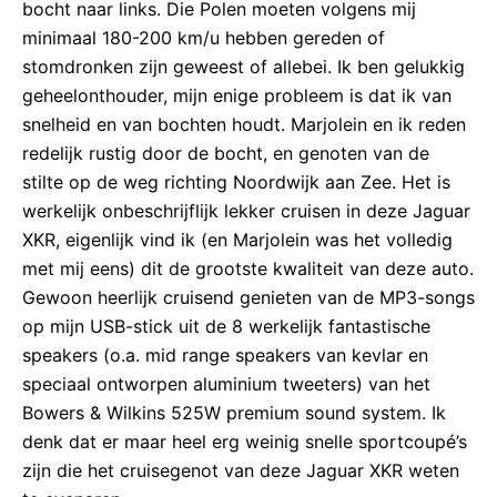
bocht naar links. Die Polen moeten volgens mij
minimaal 180-200 km/u hebben gereden of
stomdronken zijn geweest of allebei. Ik ben gelukkig
geheelonthouder, mijn enige probleem is dat ik van
snelheid en van bochten houdt. Marjolein en ik reden
redelijk rustig door de bocht, en genoten van de
stilte op de weg richting Noordwijk aan Zee. Het is
werkelijk onbeschrijflijk lekker cruisen in deze Jaguar
XKR, eigenlijk vind ik (en Marjolein was het volledig
met mij eens) dit de grootste kwaliteit van deze auto.
Gewoon heerlijk cruisend genieten van de MP3-songs
op mijn USB-stick uit de 8 werkelijk fantastische
speakers (o.a. mid range speakers van kevlar en
speciaal ontworpen aluminium tweeters) van het
Bowers & Wilkins 525W premium sound system. Ik
denk dat er maar heel erg weinig snelle sportcoupé’s
zijn die het cruisegenot van deze Jaguar XKR weten