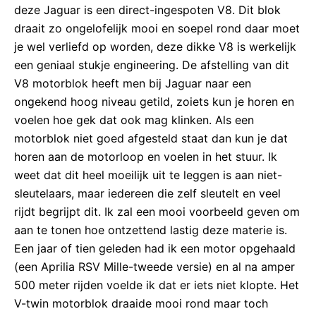
deze Jaguar is een direct-ingespoten V8. Dit blok
draait zo ongelofelijk mooi en soepel rond daar moet
je wel verliefd op worden, deze dikke V8 is werkelijk
een geniaal stukje engineering. De afstelling van dit
V8 motorblok heeft men bij Jaguar naar een
ongekend hoog niveau getild, zoiets kun je horen en
voelen hoe gek dat ook mag klinken. Als een
motorblok niet goed afgesteld staat dan kun je dat
horen aan de motorloop en voelen in het stuur. Ik
weet dat dit heel moeilijk uit te leggen is aan niet-
sleutelaars, maar iedereen die zelf sleutelt en veel
rijdt begrijpt dit. Ik zal een mooi voorbeeld geven om
aan te tonen hoe ontzettend lastig deze materie is.
Een jaar of tien geleden had ik een motor opgehaald
(een Aprilia RSV Mille-tweede versie) en al na amper
500 meter rijden voelde ik dat er iets niet klopte. Het
V-twin motorblok draaide mooi rond maar toch