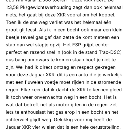
1:3,58 Pk/gewichtsverhouding zegt dan ook helemaal
niets, het gaat bij deze XKR vooral om het koppel.
Toen ik de snelweg verliet was het helemaal één
groot glijfeest. Als ik in een bocht ook maar een klein
beetje teveel gas gaf dan zette de kont meteen een
stap dan wel stapje opzij. Het ESP grijpt echter
perfect en razend snel in (ook in de stand Trac-DSC)
dus bang om dwars te komen staan hoef je niet te
zijn. Wel had ik direct ontzag en respect gekregen
voor deze Jaguar XKR, dit is een auto die je werkelijk
met een fluwelen voetje moet rijden in de stromende
regen. Elke keer dat ik dacht de XKR te kennen gleed
ik toch weer onverwachts weg in een bocht. Het is
wat dat betreft net als motorrijden in de regen, zet
iets te enthousiast het gas erop in een bocht en het
achterwiel glijdt weg. Gelukkig voor mij heeft de
Jaguar XKR vier wielen dat is een hele geruststelling.