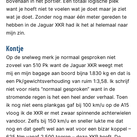
bovenaan in het portier. Een totaal logische plek
want je hoeft niet te voelen wat je doet maar je ziet
wat je doet. Zonder nog maar één meter gereden te
hebben in de Jaguar XKR had ik het al helemaal naar
mijn zin.
Kontje
Op de snelweg merk je normaal gesproken niet
zoveel van 510 Pk want de Jaguar XKR weegt met
mij en mijn bagage aan boord bijna 1.830 kg en dat is
een Pk/gewichtsverhouding van ruim 1:3,58. Ik schrijf
niet voor niets “normaal gesproken” want in de
stromende regen is het een heel ander verhaal. Toen
ik nog niet eens plankgas gaf bij 100 km/u op de A15
vloog ik de XKR er met zwaar spinnende achterwielen
vandoor. Zelfs bij 150 km/u en sneller lukte me dat
nog en dat geeft wel aan wat voor een bizar koppel –
625 Nm vanaf 2.500 toeren – deze XKR heeft. De