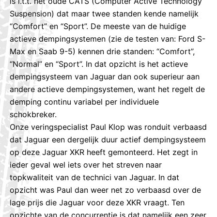
is i.t.t. het oude CATS (Computer Active Technology
Suspension) dat maar twee standen kende namelijk
“Comfort” en “Sport”. De meeste van de huidige
actieve dempingsystemen (zie de testen van: Ford S-
Max en Saab 9-5) kennen drie standen: “Comfort”,
“Normal” en “Sport”. In dat opzicht is het actieve
dempingsysteem van Jaguar dan ook superieur aan
andere actieve dempingsystemen, want het regelt de
demping continu variabel per individuele
schokbreker.
Onze veringspecialist Paul Klop was ronduit verbaasd
dat Jaguar een dergelijk duur actief dempingsysteem
op deze Jaguar XKR heeft gemonteerd. Het zegt in
ieder geval wel iets over het streven naar
topkwaliteit van de technici van Jaguar. In dat
opzicht was Paul dan weer net zo verbaasd over de
lage prijs die Jaguar voor deze XKR vraagt. Ten
opzichte van de concurrentie is dat namelijk een zeer