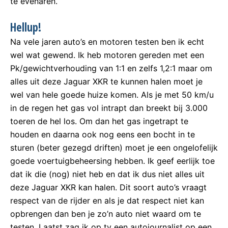
te evenaren.
Hellup!
Na vele jaren auto’s en motoren testen ben ik echt
wel wat gewend. Ik heb motoren gereden met een
Pk/gewichtverhouding van 1:1 en zelfs 1,2:1 maar om
alles uit deze Jaguar XKR te kunnen halen moet je
wel van hele goede huize komen. Als je met 50 km/u
in de regen het gas vol intrapt dan breekt bij 3.000
toeren de hel los. Om dan het gas ingetrapt te
houden en daarna ook nog eens een bocht in te
sturen (beter gezegd driften) moet je een ongelofelijk
goede voertuigbeheersing hebben. Ik geef eerlijk toe
dat ik die (nog) niet heb en dat ik dus niet alles uit
deze Jaguar XKR kan halen. Dit soort auto’s vraagt
respect van de rijder en als je dat respect niet kan
opbrengen dan ben je zo’n auto niet waard om te
testen. Laatst zag ik op tv een autojournalist op een