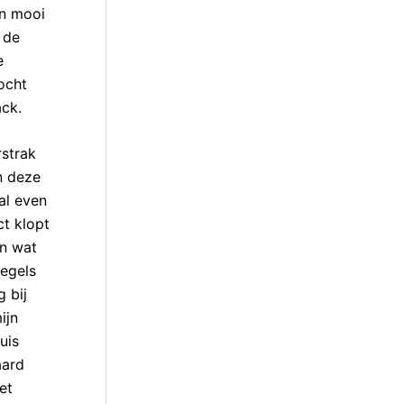
en mooi
 de
e
ocht
ack.
rstrak
n deze
al even
ct klopt
en wat
iegels
 bij
ijn
uis
aard
et