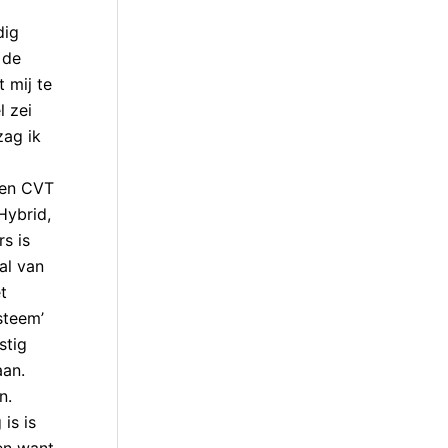
dig
 de
 mij te
l zei
zag ik
een CVT
Hybrid,
s is
al van
t
steem’
stig
aan.
n.
is is
en want