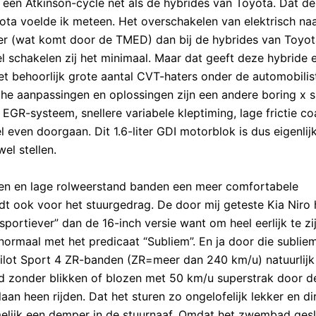
 een Atkinson-cycle net als de hybrides van Toyota. Dat d
oyota voelde ik meteen. Het overschakelen van elektrisch na
r (wat komt door de TMED) dan bij de hybrides van Toyot
 schakelen zij het minimaal. Maar dat geeft deze hybride 
et behoorlijk grote aantal CVT-haters onder de automobilis
e aanpassingen en oplossingen zijn een andere boring x s
EGR-systeem, snellere variabele kleptiming, lage frictie co
even doorgaan. Dit 1.6-liter GDI motorblok is dus eigenlij
el stellen.
elen en lage rolweerstand banden een meer comfortabele
dt ook voor het stuurgedrag. De door mij geteste Kia Niro 
portiever” dan de 16-inch versie want om heel eerlijk te zi
 normaal met het predicaat “Subliem”. En ja door die sublie
ilot Sport 4 ZR-banden (ZR=meer dan 240 km/u) natuurlijk
ld zonder blikken of blozen met 50 km/u superstrak door d
n heen rijden. Dat het sturen zo ongelofelijk lekker en di
amelijk een demper in de stuurnaaf. Omdat het zwembad ges