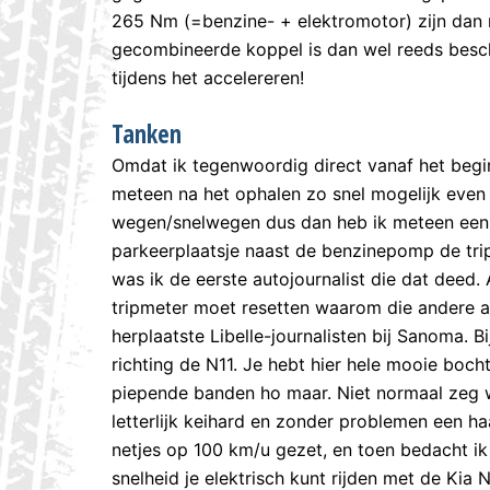
265 Nm (=benzine- + elektromotor) zijn dan 
gecombineerde koppel is dan wel reeds beschi
tijdens het accelereren!
Tanken
Omdat ik tegenwoordig direct vanaf het begi
meteen na het ophalen zo snel mogelijk even he
wegen/snelwegen dus dan heb ik meteen een 
parkeerplaatsje naast de benzinepomp de tri
was ik de eerste autojournalist die dat deed. 
tripmeter moet resetten waarom die andere a
herplaatste Libelle-journalisten bij Sanoma. 
richting de N11. Je hebt hier hele mooie boc
piepende banden ho maar. Niet normaal zeg 
letterlijk keihard en zonder problemen een 
netjes op 100 km/u gezet, en toen bedacht ik
snelheid je elektrisch kunt rijden met de Kia N