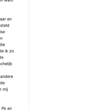
waar en
esteld
ise
en
die
de ik zo
te
chelijk
 andere
 de
r mij
 Pk en