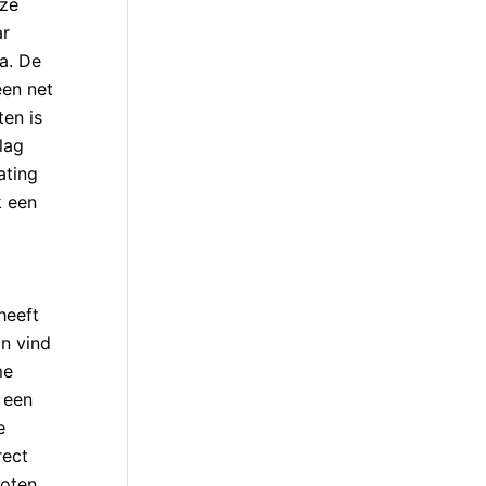
eze
ar
a. De
een net
ten is
lag
ating
k een
heeft
jn vind
me
 een
e
rect
loten