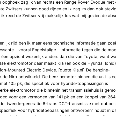
jn ooghoek zag ik van rechts een Range Rover Evoque met 
te Zwitsers kunnen goed rijden en ik zag ’m dan ook stevi
ik reed de Zwitser vrij makkelijk los wat mij gezien de abs
enlijk rijd ben ik maar eens technische informatie gaan zo
ressante – vooral Engelstalige – informatie tegen die de moe
n één opzicht wezenlijk anders dan die van Toyota, want w
se elektromotor daar maakt Kia (en ook de Hyundai Ioniq)
on-Mounted Electric Device. [quote Kia.nl] De benzine-
oor de Niro ontwikkeld. De benzinemotor binnen die unit is e
r met 105 pk, die specifiek voor hybride-toepassingen is
erke elektromotor die binnenin het transmissiehuis is gem
s goed voor een vermogen van 141 pk en een koppel van 26
lde, tweede-generatie 6-traps DCT-transmissie met dubbel
“specifiek voor hybridetoepassingen ontworpen” houdt in d