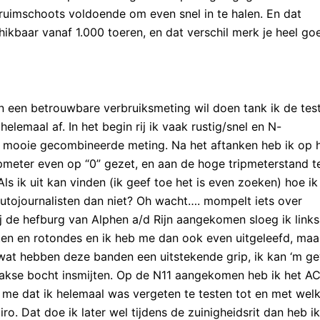
ruimschoots voldoende om even snel in te halen. En dat
kbaar vanaf 1.000 toeren, en dat verschil merk je heel go
n een betrouwbare verbruiksmeting wil doen tank ik de tes
lemaal af. In het begin rij ik vaak rustig/snel en N-
mooie gecombineerde meting. Na het aftanken heb ik op 
pmeter even op “0” gezet, en aan de hoge tripmeterstand t
Als ik uit kan vinden (ik geef toe het is even zoeken) hoe ik
utojournalisten dan niet? Oh wacht…. mompelt iets over
Bij de hefburg van Alphen a/d Rijn aangekomen sloeg ik links
hten en rotondes en ik heb me dan ook even uitgeleefd, maa
wat hebben deze banden een uitstekende grip, ik kan ‘m 
haakse bocht insmijten. Op de N11 aangekomen heb ik het A
 me dat ik helemaal was vergeten te testen tot en met wel
iro. Dat doe ik later wel tijdens de zuinigheidsrit dan heb ik