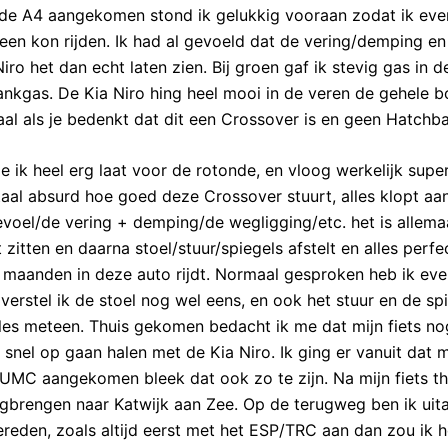
naar de A4 aangekomen stond ik gelukkig vooraan zodat ik ev
een kon rijden. Ik had al gevoeld dat de vering/demping en
ro het dan echt laten zien. Bij groen gaf ik stevig gas in d
ankgas. De Kia Niro hing heel mooi in de veren de gehele b
aal als je bedenkt dat dit een Crossover is en geen Hatchb
ik heel erg laat voor de rotonde, en vloog werkelijk supe
otaal absurd hoe goed deze Crossover stuurt, alles klopt aa
evoel/de vering + demping/de wegligging/etc. het is allema
 zitten en daarna stoel/stuur/spiegels afstelt en alles perfe
 al maanden in deze auto rijdt. Normaal gesproken heb ik ev
verstel ik de stoel nog wel eens, en ook het stuur en de sp
lles meteen. Thuis gekomen bedacht ik me dat mijn fiets nog
nel op gaan halen met de Kia Niro. Ik ging er vanuit dat m
LUMC aangekomen bleek dat ook zo te zijn. Na mijn fiets th
gbrengen naar Katwijk aan Zee. Op de terugweg ben ik uit
gereden, zoals altijd eerst met het ESP/TRC aan dan zou ik h