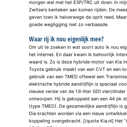
morgen wel met het ESP/TRC uit doen. In mi
Zwitsers kenteken aan komen rijden. De mees
geven toen ik halverwege de oprit reed. Maar 
goede wegligging niet zo verbaasde.
Waar rij ik nou eigenlijk mee?
Om uit te zoeken in wat soort auto ik nou eig
het internet. En daar kwam ik behoorlijk inte
waard is. Zo is deze hybride-motor van Kia i
Toyota gebruik maakt van een CVT en een los
gebruik van een TMED oftewel een Transmissi
elektrische hybride aandrijflijn is speciaal v
nieuwe versie van de 1.6-liter GDI viercilinde
ontworpen. Hij is gekoppeld aan een 44 pk st
(type TMED). De gezamenlijke aandrijflijn i
Die krachten worden via een nieuw ontwikke
koppeling overgebracht. [/quote Kia.nl] Het 