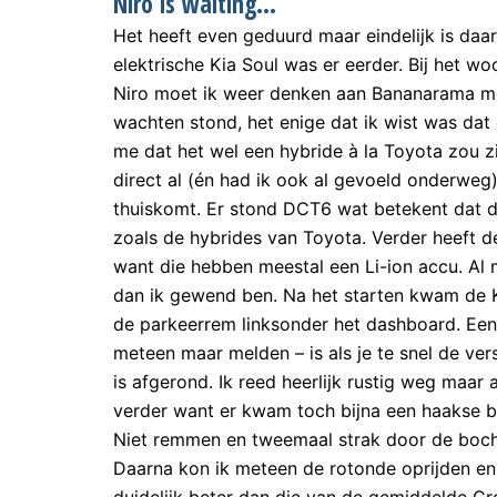
Niro is waiting…
Het heeft even geduurd maar eindelijk is daar
elektrische Kia Soul was er eerder. Bij het w
Niro moet ik weer denken aan Bananarama met 
wachten stond, het enige dat ik wist was dat 
me dat het wel een hybride à la Toyota zou zij
direct al (én had ik ook al gevoeld onderweg)
thuiskomt. Er stond DCT6 wat betekent dat d
zoals de hybrides van Toyota. Verder heeft d
want die hebben meestal een Li-ion accu. Al 
dan ik gewend ben. Na het starten kwam de Ki
de parkeerrem linksonder het dashboard. Een a
meteen maar melden – is als je te snel de ver
is afgerond. Ik reed heerlijk rustig weg maar 
verder want er kwam toch bijna een haakse b
Niet remmen en tweemaal strak door de bocht
Daarna kon ik meteen de rotonde oprijden en 
duidelijk beter dan die van de gemiddelde C