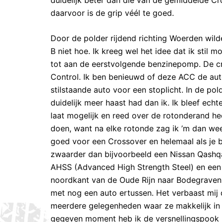
daarvoor is de grip véél te goed.
Door de polder rijdend richting Woerden wilde
B niet hoe. Ik kreeg wel het idee dat ik stil 
tot aan de eerstvolgende benzinepomp. De cr
Control. Ik ben benieuwd of deze ACC de auto
stilstaande auto voor een stoplicht. In de pol
duidelijk meer haast had dan ik. Ik bleef ech
laat mogelijk en reed over de rotonderand hee
doen, want na elke rotonde zag ik ’m dan weer
goed voor een Crossover en helemaal als je be
zwaarder dan bijvoorbeeld een Nissan Qashqa
AHSS (Advanced High Strength Steel) en een
noordkant van de Oude Rijn naar Bodegraven
met nog een auto ertussen. Het verbaast mij
meerdere gelegenheden waar ze makkelijk in h
gegeven moment heb ik de versnellingspook 