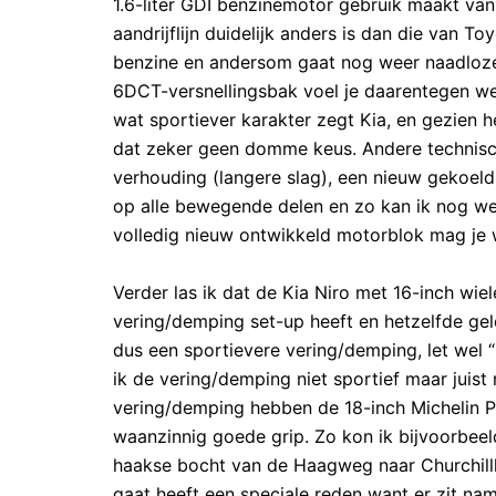
1.6-liter GDI benzinemotor gebruik maakt van
aandrijflijn duidelijk anders is dan die van T
benzine en andersom gaat nog weer naadloze
6DCT-versnellingsbak voel je daarentegen wel
wat sportiever karakter zegt Kia, en gezien h
dat zeker geen domme keus. Andere technisch
verhouding (langere slag), een nieuw gekoeld 
op alle bewegende delen en zo kan ik nog wel 
volledig nieuw ontwikkeld motorblok mag je w
Verder las ik dat de Kia Niro met 16-inch wi
vering/demping set-up heeft en hetzelfde gel
dus een sportievere vering/demping, let wel “s
ik de vering/demping niet sportief maar juist
vering/demping hebben de 18-inch Michelin P
waanzinnig goede grip. Zo kon ik bijvoorbee
haakse bocht van de Haagweg naar Churchilllaa
gaat heeft een speciale reden want er zit n