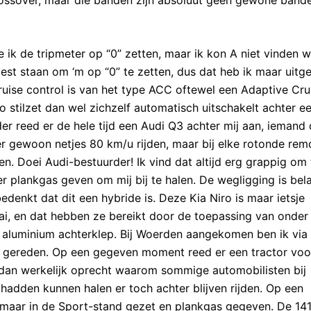
 ik de tripmeter op “0” zetten, maar ik kon A niet vinden 
moest staan om ‘m op “0” te zetten, dus dat heb ik maar uitg
uise control is van het type ACC oftewel een Adaptive Cru
 stilzet dan wel zichzelf automatisch uitschakelt achter e
der reed er de hele tijd een Audi Q3 achter mij aan, iemand 
ter gewoon netjes 80 km/u rijden, maar bij elke rotonde rem
n. Doei Audi-bestuurder! Ik vind dat altijd erg grappig om 
 plankgas geven om mij bij te halen. De wegligging is bela
denkt dat dit een hybride is. Deze Kia Niro is maar ietsje
i, en dat hebben ze bereikt door de toepassing van onder
 aluminium achterklep. Bij Woerden aangekomen ben ik via
 gereden. Op een gegeven moment reed er een tractor voo
 dan werkelijk oprecht waarom sommige automobilisten bij
adden kunnen halen er toch achter blijven rijden. Op een
maar in de Sport-stand gezet en plankgas gegeven. De 141