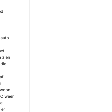
ed
tauto
het
e zien
 die
af
r
gewoon
CC weer
ke
 er