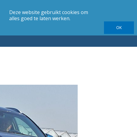
Deze website gebruikt cookies om
merk
Carrosserie
Jaargang
Elektrische autotesten
alles goed te laten werken.
OK
Autotesten