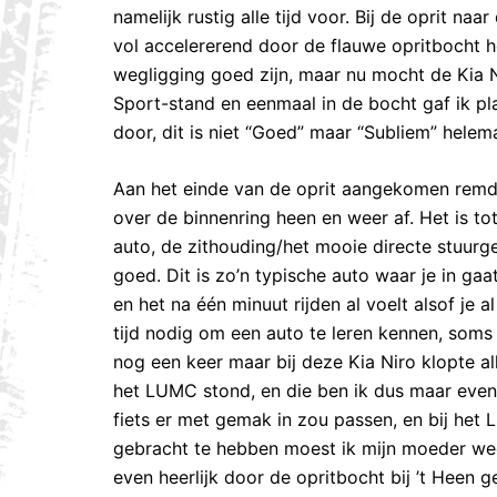
namelijk rustig alle tijd voor. Bij de oprit 
vol accelererend door de flauwe opritbocht h
wegligging goed zijn, maar nu mocht de Kia Ni
Sport-stand en eenmaal in de bocht gaf ik pl
door, dit is niet “Goed” maar “Subliem” helem
Aan het einde van de oprit aangekomen remde 
over de binnenring heen en weer af. Het is t
auto, de zithouding/het mooie directe stuurg
goed. Dit is zo’n typische auto waar je in gaat
en het na één minuut rijden al voelt alsof je
tijd nodig om een auto te leren kennen, soms 
nog een keer maar bij deze Kia Niro klopte a
het LUMC stond, en die ben ik dus maar even s
fiets er met gemak in zou passen, en bij het 
gebracht te hebben moest ik mijn moeder we
even heerlijk door de opritbocht bij ’t Heen 