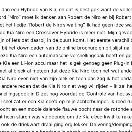
 dan een Hybride van Kia, en dat is best gek want de volle
oord “Niro” moet ik denken aan Robert de Niro en bij Robert
het liedje “Robert de Niro’s waiting”. Ik had geen idee wat
de Kia Niro een Crossover Hybride is meer niet. Mijn gevoe
n of iets dat daarbij in de buurt komt. Het eerste verschil 
 bij het downloaden van de online brochure en prijslijst na
eze Kia Niro een automatische versnellingsbak heeft en g
e Kia een Li-ion accu maar het is gek genoeg geen Plug-In 
met al bleek al meteen dat deze Kia Niro toch net wat ander
a Niro even niet van zijn plek en toen pas zag ik het peda
ndere reden dat de Kia Niro niet weg wil rijden – ik zal he
snellingspook in D zet nog voordat de ’Controle van het sy
al snel zat er een Kia cee’d op mijn achterbumper. Ik reed ru
ocht en een mooie dalende flauwe bocht naar de rotonde 
 heen sturen was voldoende om de Kia c’eed kwijt te rake
ook de driekwart draai ging erg lekker. De vering/demping 
rossover, maar die banden zijn absoluut geen gewone band