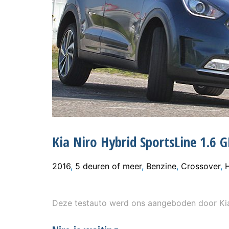
Kia Niro Hybrid SportsLine 1.6 
2016
,
5 deuren of meer
,
Benzine
,
Crossover
,
Deze testauto werd ons aangeboden door Kia