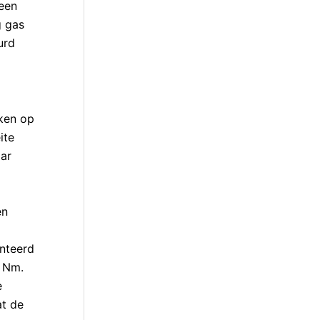
een
g gas
urd
eken op
ite
aar
en
onteerd
4 Nm.
e
at de