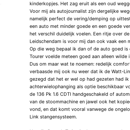
kinderkopjes. Het zag eruit als een oud wegge
Voor mij als autojournalist zijn dergelijke we
namelijk perfect de vering/demping op uitteste
een auto met minder goede en een goede ver
het verschil duidelijk voelen. Een ritje over
Leidschendam is voor mij dan ook vaak een m
Op die weg bepaal ik dan of de auto goed is 
Tourer voelde meteen goed aan alleen wilde 
Dus om maar wat te noemen: redelijk comforta
verbaasde mij ook nu weer dat ik de Watt-Lin
gezegd dat het er wel op had gezeten had ik 
achterwielophanging als optie beschikbaar voo
de 136 Pk 1.6 CDTI handgeschakeld of automa
van de stoommachine en jawel ook het kopieer
vond, en dat komt vooral vanwege de ongelofe
Link stangensysteem.