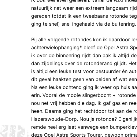
natuurlijk net weer een extreem langzaam rijd
gereden totdat ik een tweebaans rotonde tege
ging te snel) snel ingehaald via de buitenring.
Bij alle volgende rotondes kon ik daardoor l
achterwielophanging* bleef de Opel Astra Spor
ik over de binnenring rijdt dan pak ik altijd
dan zijdelings over de rotonderand glijdt. Het
is altijd een leuke test voor bestuurder én a
dit geval haakten geen van beiden af wat een 
Na een leuke ochtend ging ik weer op huis a
erin. Vooral de mooie slingerbocht + rotonde v
nou net vrij hebben die dag. Ik gaf gas en r
heen. Daarna ging het rechtdoor tot aan de r
Hazerswoude-Dorp. Nou ja rotonde? Eigenlijk
remde heel erg laat vanwege een bumperkleve
deze Opel Astra Sports Tourer, gewoon prima