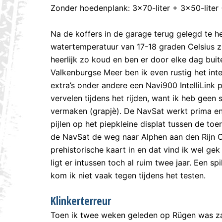
Zonder hoedenplank: 3×70-liter + 3×50-liter 
Na de koffers in de garage terug gelegd te 
watertemperatuur van 17-18 graden Celsius zu
heerlijk zo koud en ben er door elke dag bu
Valkenburgse Meer ben ik even rustig het int
extra’s onder andere een Navi900 IntelliLink
vervelen tijdens het rijden, want ik heb g
vermaken (grapjè). De NavSat werkt prima en 
pijlen op het piepkleine displat tussen de toe
de NavSat de weg naar Alphen aan den Rijn Ce
prehistorische kaart in en dat vind ik wel ge
ligt er intussen toch al ruim twee jaar. Een s
kom ik niet vaak tegen tijdens het testen.
Klinkerterreur
Toen ik twee weken geleden op Rügen was za