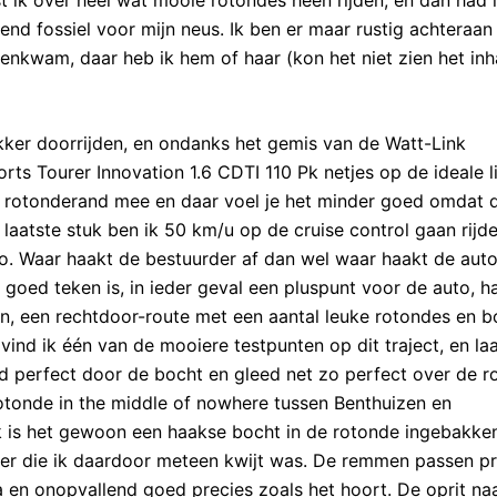
end fossiel voor mijn neus. Ik ben er maar rustig achteraan
nkwam, daar heb ik hem of haar (kon het niet zien het inh
ekker doorrijden, en ondanks het gemis van de Watt-Link
ts Tourer Innovation 1.6 CDTI 110 Pk netjes op de ideale li
 de rotonderand mee en daar voel je het minder goed omdat 
 laatste stuk ben ik 50 km/u op de cruise control gaan rijde
uto. Waar haakt de bestuurder af dan wel waar haakt de auto
goed teken is, in ieder geval een pluspunt voor de auto, ha
an, een rechtdoor-route met een aantal leuke rotondes en 
ind ik één van de mooiere testpunten op dit traject, en laa
eed perfect door de bocht en gleed net zo perfect over de 
otonde in the middle of nowhere tussen Benthuizen en
 is het gewoon een haakse bocht in de rotonde ingebakken
r die ik daardoor meteen kwijt was. De remmen passen pr
 en onopvallend goed precies zoals het hoort. De oprit na