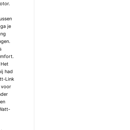
otor.
tussen
ga je
ing
ngen.
s
mfort.
 Het
ij had
tt-Link
n voor
nder
gen
Watt-