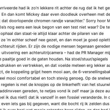
riveerde had ik zo’n lekkere rit achter de rug dat ik het g
s. En dan komt Mickey daar even doodleuk overheen met d
et dat doorlopende chromen randje vanachter.” Sorry hoor 
Da’s nog eens een leuk begon van een test niet waar? De te
ophaal dan staat-ie altijd klaar achter de pilaren van de
 ze ’m echter scheef nee gezet, en dan moet je goed oplet
 achteruit rijden. Er zijn de nodige mensen tegenaan gerede
 uitvoering een achteruitrijcamera – had de PR Manager mij
e paaltje goed in de gaten houden. Na stoel/stuur/spiegels
ndrukken en vertrekken, en dat voelde meteen erg lekker a
ct, de koppeling grijpt heem mooi aan, de 6-versnellingsba
 heel mooi comfortabel en toch stevig genoeg. Op de snelw
e regelen is met de knopjes op de linkerhelft van het stuurwi
Waddinxveen gereden, te netjes vond ik zelf maar ja deze au
 ik dus niet!) dat ik vanzelf in een fossiel veranderde. In 
ven iets gas bij gegeven, want die bocht rij ik zelden dus
 ik over heel wat mooie rotondes heen rijden, en dan had 