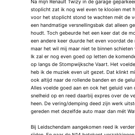
Na mijn Renault Twizy in de garage geparkeer
stoplicht zat ik nog wel even te klooien met 
voor het stoplicht stond te wachten mét de vo
een handmatige versnellingsbak dat alleen geb
houdt. Toch gebeurde het een keer dat de mot
een andere keer duurde het even voordat de m
maar het wil mij maar niet te binnen schieten
Ik zal er nog even goed op letten de komende
op langs de Stompwijksche Vaart. Het voeld
heb ik de muziek even uit gezet. Dat klinkt mi
ook altijd naar de rollende banden en de gelu
Alles voelde goed aan en ook het geluid van 
snelheid op en reed daarbij expres over de ve
heen. De vering/demping deed zijn werk uit
gereden met dezelfde auto maar dan mét Wat
Bij Leidschendam aangekomen reed ik verder 
rijden. En naar de N14 betekent verzakkingen