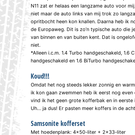
N11 zat er helaas een langzame auto voor mij,
niet maar de auto links van mij trok zo lang
opritbocht heen kon knallen. Daarna heb ik n
de Europaweg. Dit is zo’n typische auto die 
van binnen en van buiten kent. Dat is ongelofe
niet.
*Alleen i.c.m. 1.4 Turbo handgeschakeld, 1.6
handgeschakeld en 1.6 BiTurbo handgeschake
Koud!!!
Omdat het nog steeds lekker zonnig en war
ik kon gaan zwemmen heb ik eerst nog even d
vind ik het geen grote kofferbak en in eerste i
Uh… ja dus! Er pasten meer koffers in de ach
Samsonite kofferset
Met hoedenplank: 4×50-liter + 2×33-liter