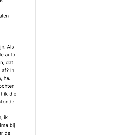
alen
jn. Als
de auto
n, dat
 af? In
, ha.
bochten
t ik die
rotonde
, ik
ima bij
ar de