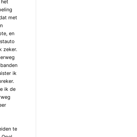
 het
peling
 dat met
en
pte, en
estauto
k zeker.
nkerweg
e banden
ister ik
breker.
e ik de
erweg
eer
iden te
e Opel