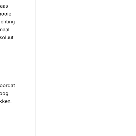
laas
mooie
ichting
emaal
bsoluut
voordat
 oog
akken.