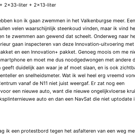
+ 2×33-liter + 2×13-liter
hebben kon ik gaan zwemmen in het Valkenburgse meer. Ee
llen velen waarschijnlijk steenkoud vinden, maar ik vind he
iten te zwemmen aan gewend dat scheelt. Onderweg naar he
erieur gaan inspecteren van deze Innovation-uitvoering met 
 pakket en een Innovation+ pakket. Genoeg moois om me nie
een smartphone en moet me dus noodgedwongen met andere 
geeft duidelijk aan waar je af moet slaan, en is ook zicht
renteller en snelheidsmeter. Wat ik wel heel erg vreemd von
ntrum vanaf de N11 niet juist weergaf. Er zat nog een
k voor een nieuwe auto, want die nieuwe ongelijkvloerse kru
piksplinternieuwe auto en dan een NavSat die niet uptodate i
g ik een protestbord tegen het asfalteren van een weg me