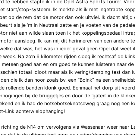
d te hebben stapte ik in de Opel Astra Sports Tourer. Voor
het start/stop-systeem. Ik merkte als ik met ingetrapte kop
et op de rem dat de motor dan ook uitviel. Ik dacht altijd
eurt als je ’m in Neutraal zette en je voeten van de pedal
or niet aan wilde slaan toen ik het koppelingspedaal intra
otor aansloeg. Ik kan mij dit herinneren van een andere t
 welke dat was, het was in ieder geval geen Opel dat weet i
 week. Na zo’n 6 kilometer rijden sloeg ik rechtsaf de kli
e meteen goed aan en om goed te kunnen luisteren naar d
sschien totaal idioot maar als ik vering/demping test dan lu
iden die ik dan hoor zoals bv. een “Boink” na een snelheids
de rollende banden klonk goed. Eenmaal het dorp uit voerd
rhogingen bij de bruggetjes en door de ‘gaten’ in de klink
stekend en ik had de hotsebotseknotseweg graag nog een k
t-Link achterwielophanging!
richting de N14 om vervolgens via Wassenaar weer naar Le
 en dat is de ultieme test voor de vering/demping van dez