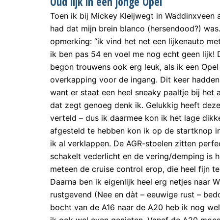
Oud lijk in een jonge Opel
Toen ik bij Mickey Kleijwegt in Waddinxveen ar
had dat mijn brein blanco (hersendood?) wa
opmerking: “ik vind het net een lijkenauto m
ik ben pas 54 en voel me nog echt geen lijk! 
begon trouwens ook erg leuk, als ik een Opel 
overkapping voor de ingang. Dit keer hadden
want er staat een heel sneaky paaltje bij het
dat zegt genoeg denk ik. Gelukkig heeft deze
verteld – dus ik daarmee kon ik het lage dikk
afgesteld te hebben kon ik op de startknop i
ik al verklappen. De AGR-stoelen zitten perfe
schakelt vederlicht en de vering/demping is
meteen de cruise control erop, die heel fijn t
Daarna ben ik eigenlijk heel erg netjes naar 
rustgevend (Nee en dàt – eeuwige rust – bedoel
bocht van de A16 naar de A20 heb ik nog wel e
ik ook wel even genieten. Vanaf de A20 moest