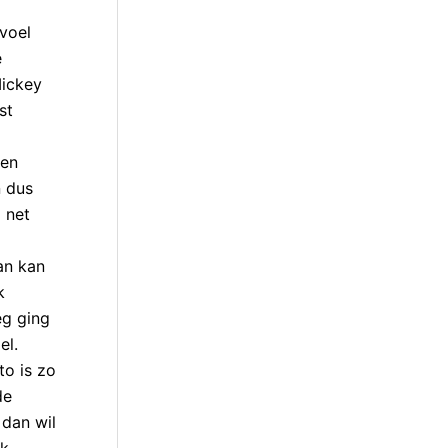
evoel
e
Mickey
st
ten
n dus
 net
an kan
k
eg ging
el.
to is zo
de
 dan wil
ik