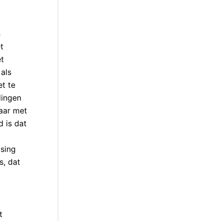
n
t
t
als
t te
dingen
baar met
d is dat
ising
s, dat
t