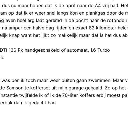
 dus nu maar hopen dat ik de oprit naar de A4 vrij had. He
zaam op dat ik er weer snel langs kon en plankgas door de 
og even heel erg laat geremd in de bocht naar de rotonde r
je na amper een halve dag rijden en exact 82 kilometer hel
lijk knap want het lijkt zo makkelijk maar dat is het dus a
 CDTI 136 Pk handgeschakeld of automaat, 1.6 Turbo
ld
m was ben ik toch maar weer buiten gaan zwemmen. Maar 
e Samsonite kofferset uit mijn garage gehaald. Zo op het
nstantie twijfelde ik of ik de 70-liter koffers erbij moest p
terbak dan ik gedacht had.