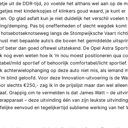
tje uit de DDR-tijd, zo voelde het althans wel aan op de m
ggetjes met kinderkopjes of klinkers goud waard, je kunt er
n. Op glad asfalt kun je niet duidelijk het verschil voelen 
ing/demping. Pas bij oneffenheden of slecht wegdek komt 
 de hotsebotseknotseweg langs de Stompwijksche Vaart richt
ust met bepaalde auto’s die boven het gemiddelde uitspri
of beter dan goed oftewel uitstekend. De Opel Astra Sport
ik nog even weten hoe ik ’m nou moest positioneren qua co
bel/mild sportief of behoorlijk comfortabel/licht sportief.
k achterwielophanging op deze auto niet mis, als iemand m
‘m blind geloofd. Voor deze Innovation-uitvoering is de Wa
r slechts €250,- zag ik in de prijslijst maar dan wel allee
at. Grappig om te vermelden is dat James Watt – de uitvi
apparaat – deze uitvinding één van zijn leukste uitvindin
lijke eenvoud en tegelijkertijd sublieme werking van het 