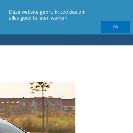
Deze website gebruikt cookies om
merk
Carrosserie
Jaargang
Elektrische autotesten
alles goed te laten werken.
OK
Autotesten