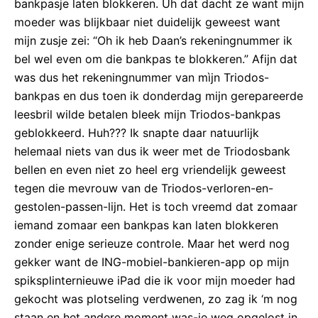
bankpasje laten blokkeren. Uh dat dacht ze want mijn
moeder was blijkbaar niet duidelijk geweest want
mijn zusje zei: “Oh ik heb Daan’s rekeningnummer ik
bel wel even om die bankpas te blokkeren.” Afijn dat
was dus het rekeningnummer van mìjn Triodos-
bankpas en dus toen ik donderdag mijn gerepareerde
leesbril wilde betalen bleek mijn Triodos-bankpas
geblokkeerd. Huh??? Ik snapte daar natuurlijk
helemaal niets van dus ik weer met de Triodosbank
bellen en even niet zo heel erg vriendelijk geweest
tegen die mevrouw van de Triodos-verloren-en-
gestolen-passen-lijn. Het is toch vreemd dat zomaar
iemand zomaar een bankpas kan laten blokkeren
zonder enige serieuze controle. Maar het werd nog
gekker want de ING-mobiel-bankieren-app op mijn
spiksplinternieuwe iPad die ik voor mijn moeder had
gekocht was plotseling verdwenen, zo zag ik ‘m nog
staan en het andere moment was-ie weg opgelost in