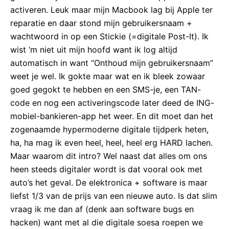
activeren. Leuk maar mijn Macbook lag bij Apple ter
reparatie en daar stond mijn gebruikersnaam +
wachtwoord in op een Stickie (=digitale Post-It). Ik
wist ‘m niet uit mijn hoofd want ik log altijd
automatisch in want “Onthoud mijn gebruikersnaam”
weet je wel. Ik gokte maar wat en ik bleek zowaar
goed gegokt te hebben en een SMS-je, een TAN-
code en nog een activeringscode later deed de ING-
mobiel-bankieren-app het weer. En dit moet dan het
zogenaamde hypermoderne digitale tijdperk heten,
ha, ha mag ik even heel, heel, heel erg HARD lachen.
Maar waarom dit intro? Wel naast dat alles om ons
heen steeds digitaler wordt is dat vooral ook met
auto’s het geval. De elektronica + software is maar
liefst 1/3 van de prijs van een nieuwe auto. Is dat slim
vraag ik me dan af (denk aan software bugs en
hacken) want met al die digitale soesa roepen we