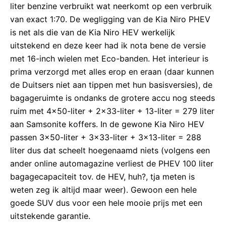
liter benzine verbruikt wat neerkomt op een verbruik
van exact 1:70. De wegligging van de Kia Niro PHEV
is net als die van de Kia Niro HEV werkelijk
uitstekend en deze keer had ik nota bene de versie
met 16-inch wielen met Eco-banden. Het interieur is
prima verzorgd met alles erop en eraan (daar kunnen
de Duitsers niet aan tippen met hun basisversies), de
bagageruimte is ondanks de grotere accu nog steeds
ruim met 4×50-liter + 2×33-liter + 13-liter = 279 liter
aan Samsonite koffers. In de gewone Kia Niro HEV
passen 3×50-liter + 3×33-liter + 3×13-liter = 288
liter dus dat scheelt hoegenaamd niets (volgens een
ander online automagazine verliest de PHEV 100 liter
bagagecapaciteit tov. de HEV, huh?, tja meten is
weten zeg ik altijd maar weer). Gewoon een hele
goede SUV dus voor een hele mooie prijs met een
uitstekende garantie.