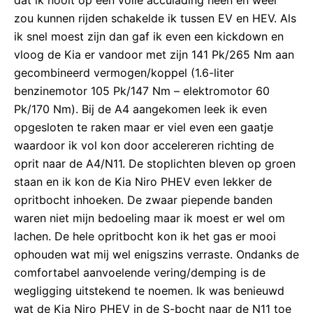
zou kunnen rijden schakelde ik tussen EV en HEV. Als
ik snel moest zijn dan gaf ik even een kickdown en
vloog de Kia er vandoor met zijn 141 Pk/265 Nm aan
gecombineerd vermogen/koppel (1.6-liter
benzinemotor 105 Pk/147 Nm – elektromotor 60
Pk/170 Nm). Bij de A4 aangekomen leek ik even
opgesloten te raken maar er viel even een gaatje
waardoor ik vol kon door accelereren richting de
oprit naar de A4/N11. De stoplichten bleven op groen
staan en ik kon de Kia Niro PHEV even lekker de
opritbocht inhoeken. De zwaar piepende banden
waren niet mijn bedoeling maar ik moest er wel om
lachen. De hele opritbocht kon ik het gas er mooi
ophouden wat mij wel enigszins verraste. Ondanks de
comfortabel aanvoelende vering/demping is de
wegligging uitstekend te noemen. Ik was benieuwd
wat de Kia Niro PHEV in de S-bocht naar de N11 toe