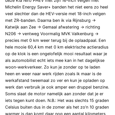
deze Kia Niro PHEV met zijn 16-inch velgen met
Michelin Energy Saver+ banden het niet eens zo heel
veel slechter dan de HEV-versie met 18-inch velgen
met ZR-banden. Daarna ben ik via Rijnsburg ->
Katwijk aan Zee -> Gemaal afwatering -> richting
N206 -> ventweg Voormalig MVK Valkenburg ->
precies met 0 km weer terug bij de oplaadpaal. Een
hele mooie 60,4 km met 0 km elektrische actieradius
op de klok is een ongelofelijk mooi resultaat waar je
als automobilist echt iets mee kan in het dagelijkse
woon-werkverkeer. Zo kun je zonder op te laden
heen en weer naar werk rijden zoals ik maar is de
werkafstand tweemaal zo ver en kun je opladen op
werk dan verbruik je ook amper een druppel benzine.
Soms slaat de motor namelijk aan zonder dat je er
iets tegen kunt doen. N.B.: Het was slechts 15 graden
Celsius buiten dus in de zomer als het zo’n 10 graden
warmer is dan komt daar nog een aantal kilometers