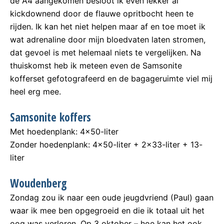
de A4 aangekomen besloot ik even lekker al
kickdownend door de flauwe opritbocht heen te
rijden. Ik kan het niet helpen maar af en toe moet ik
wat adrenaline door mijn bloedvaten laten stromen,
dat gevoel is met helemaal niets te vergelijken. Na
thuiskomst heb ik meteen even de Samsonite
kofferset gefotografeerd en de bagageruimte viel mij
heel erg mee.
Samsonite koffers
Met hoedenplank: 4×50-liter
Zonder hoedenplank: 4×50-liter + 2×33-liter + 13-
liter
Woudenberg
Zondag zou ik naar een oude jeugdvriend (Paul) gaan
waar ik mee ben opgegroeid en die ik totaal uit het
oog was verloren. Op 3 oktober – hoe kan het ook