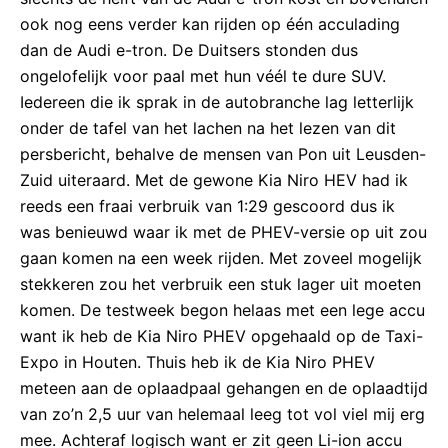
ook nog eens verder kan rijden op één acculading
dan de Audi e-tron. De Duitsers stonden dus
ongelofelijk voor paal met hun véél te dure SUV.
Iedereen die ik sprak in de autobranche lag letterlijk
onder de tafel van het lachen na het lezen van dit
persbericht, behalve de mensen van Pon uit Leusden-
Zuid uiteraard. Met de gewone Kia Niro HEV had ik
reeds een fraai verbruik van 1:29 gescoord dus ik
was benieuwd waar ik met de PHEV-versie op uit zou
gaan komen na een week rijden. Met zoveel mogelijk
stekkeren zou het verbruik een stuk lager uit moeten
komen. De testweek begon helaas met een lege accu
want ik heb de Kia Niro PHEV opgehaald op de Taxi-
Expo in Houten. Thuis heb ik de Kia Niro PHEV
meteen aan de oplaadpaal gehangen en de oplaadtijd
van zo’n 2,5 uur van helemaal leeg tot vol viel mij erg
mee. Achteraf logisch want er zit geen Li-ion accu