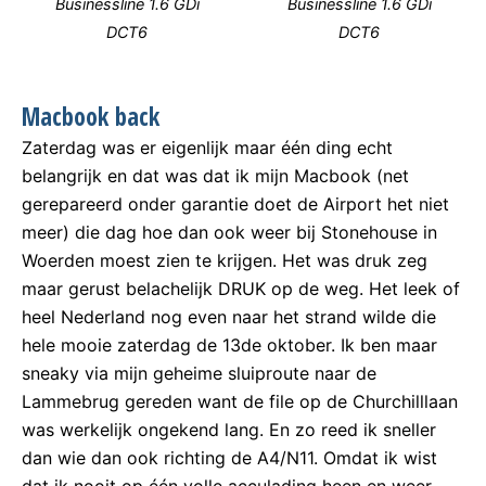
Businessline 1.6 GDi
Businessline 1.6 GDi
DCT6
DCT6
Macbook back
Zaterdag was er eigenlijk maar één ding echt
belangrijk en dat was dat ik mijn Macbook (net
gerepareerd onder garantie doet de Airport het niet
meer) die dag hoe dan ook weer bij Stonehouse in
Woerden moest zien te krijgen. Het was druk zeg
maar gerust belachelijk DRUK op de weg. Het leek of
heel Nederland nog even naar het strand wilde die
hele mooie zaterdag de 13de oktober. Ik ben maar
sneaky via mijn geheime sluiproute naar de
Lammebrug gereden want de file op de Churchilllaan
was werkelijk ongekend lang. En zo reed ik sneller
dan wie dan ook richting de A4/N11. Omdat ik wist
dat ik nooit op één volle acculading heen en weer