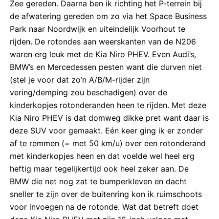
Zee gereden. Daarna ben ik richting het P-terrein bij
de afwatering gereden om zo via het Space Business
Park naar Noordwijk en uiteindelijk Voorhout te
rijden. De rotondes aan weerskanten van de N206
waren erg leuk met de Kia Niro PHEV. Even Audi’s,
BMW’s en Mercedessen pesten want die durven niet
(stel je voor dat zo’n A/B/M-rijder zijn
vering/demping zou beschadigen) over de
kinderkopjes rotonderanden heen te rijden. Met deze
Kia Niro PHEV is dat domweg dikke pret want daar is
deze SUV voor gemaakt. Eén keer ging ik er zonder
af te remmen (= met 50 km/u) over een rotonderand
met kinderkopjes heen en dat voelde wel heel erg
heftig maar tegelijkertijd ook heel zeker aan. De
BMW die net nog zat te bumperkleven en dacht
sneller te zijn over de buitenring kon ik ruimschoots
voor invoegen na de rotonde. Wat dat betreft doet