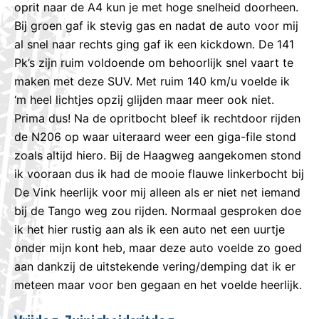
oprit naar de A4 kun je met hoge snelheid doorheen.
Bij groen gaf ik stevig gas en nadat de auto voor mij
al snel naar rechts ging gaf ik een kickdown. De 141
Pk’s zijn ruim voldoende om behoorlijk snel vaart te
maken met deze SUV. Met ruim 140 km/u voelde ik
‘m heel lichtjes opzij glijden maar meer ook niet.
Prima dus! Na de opritbocht bleef ik rechtdoor rijden
de N206 op waar uiteraard weer een giga-file stond
zoals altijd hiero. Bij de Haagweg aangekomen stond
ik vooraan dus ik had de mooie flauwe linkerbocht bij
De Vink heerlijk voor mij alleen als er niet net iemand
bij de Tango weg zou rijden. Normaal gesproken doe
ik het hier rustig aan als ik een auto net een uurtje
onder mijn kont heb, maar deze auto voelde zo goed
aan dankzij de uitstekende vering/demping dat ik er
meteen maar voor ben gegaan en het voelde heerlijk.