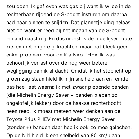
zou doen. Ik gaf even was gas bij want ik wilde in de
rechterbaan rijdend de S-bocht insturen om daarna
had naar binnen te snijden. Dat plannetje ging helaas
niet op want er reed bij het ingaan van de S-bocht
iemand naast mij. En dus moest ik de moeilijker route
kiezen met hogere g-krachten, maar dat bleek geen
enkel probleem voor de Kia Niro PHEV. Ik was
behoorlijk verrast over de nog weer betere
wegligging dan ik al dacht. Omdat ik het stoplicht op
groen zag staan hield ik mijn snelheid aan en remde
pas heel laat waarna ik met zwaar piepende banden
(die Michelin Energy Saver + banden piepen zo
ongelofelijk lekker) door de haakse rechterbocht
heen reed. Ik moest meteen weer denken aan de
Toyota Prius PHEV met Michelin Energy Saver
(zonder +) banden daar heb ik ook zo mee gelachen.
Op de N11 hield ik een snelheid van 80 km/u aan