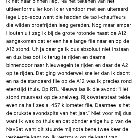
ik net naar binnen liep. Na het tekenen van het
uitleenformulier kon ik er vandoor met een uiteraard
lege Lipo-accu want die hadden de taxi-chauffeurs
die wilden proefrijden leeg gereden. Nog maar amper
Houten uit zag ik bij de grote rotonde naast de A12
aangekomen dat er een hele lange file naar en op de
A12 stond. Uh ja daar ga ik dus absoluut niet instaan
en dus besloot ik terug te rijden en daarna
binnendoor naar Nieuwegein te rijden en daar de A2
op te rijden. Dat ging wonderwel sneller dan ik dacht
en na de standaard file op de A12 was ik precies rond
etenstijd thuis. Op RTL Nieuws las ik die avond: “Het
stond muurvast op de snelweg. Rijkswaterstaat telde
even na half zes al 457 kilometer file. Daarmee is het
de drukste avondspits van het jaar.” Niet voor mij dus
want ik was zo thuis en dat zònder enige hulp van de
NavSat want dit stuurde mij nota bene twee keer de
verkeerde kant op, ik vertrouw op de kaart van