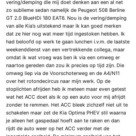
vering/demping die mij doet denken aan een al net
zo sublieme sedan namelijk de Peugeot 508 Berline
GT 2.0 BlueHDi 180 EAT6. Nou is de vering/demping
van alle Kia’s uitstekend maar ik kan goed merken
dat ze hier nog wat meer tijd ingestoken hebben. Ik
had beloofd op werk te gaan lunchen i.v.m. de laatste
weekenddienst van een vertrekkende collega, maar
omdat ik wat vroeg was ben ik via een omweg er
naartoe gereden dan zou ik precies op tijd zijn. Die
omweg liep via de Voorschoterweg en de A4/N11
over het rotondecircus naar mijn werk. Op de
stoplichten afrijden heb ik meteen maar even getest
wat het ACC doet als ik op een auto voor mij afrijdt
zonder te remmen. Het ACC bleek zichzelf niet uit te
schakelen maar zet de Kia Optima PHEV stil waarna
je alleen het gaspedaal hoeft aan te raken en dan
rijdt de auto weer op het ACC verder met de