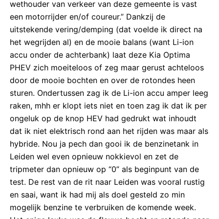
wethouder van verkeer van deze gemeente is vast
een motorrijder en/of coureur.” Dankzij de
uitstekende vering/demping (dat voelde ik direct na
het wegrijden al) en de mooie balans (want Li-ion
accu onder de achterbank) laat deze Kia Optima
PHEV zich moeiteloos of zeg maar gerust achteloos
door de mooie bochten en over de rotondes heen
sturen. Ondertussen zag ik de Li-ion accu amper leeg
raken, mhh er klopt iets niet en toen zag ik dat ik per
ongeluk op de knop HEV had gedrukt wat inhoudt
dat ik niet elektrisch rond aan het rijden was maar als
hybride. Nou ja pech dan gooi ik de benzinetank in
Leiden wel even opnieuw nokkievol en zet de
tripmeter dan opnieuw op “0” als beginpunt van de
test. De rest van de rit naar Leiden was vooral rustig
en saai, want ik had mij als doel gesteld zo min
mogelijk benzine te verbruiken de komende week.