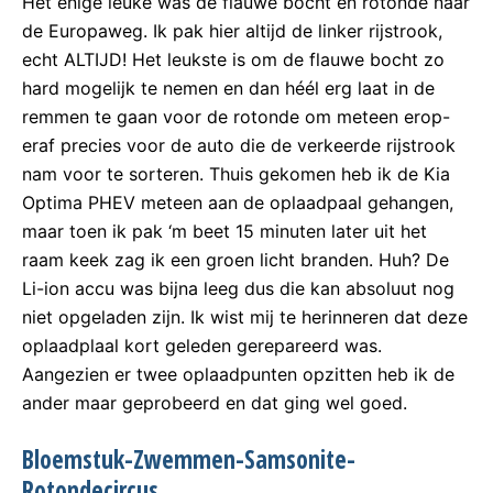
Het enige leuke was de flauwe bocht en rotonde naar
de Europaweg. Ik pak hier altijd de linker rijstrook,
echt ALTIJD! Het leukste is om de flauwe bocht zo
hard mogelijk te nemen en dan héél erg laat in de
remmen te gaan voor de rotonde om meteen erop-
eraf precies voor de auto die de verkeerde rijstrook
nam voor te sorteren. Thuis gekomen heb ik de Kia
Optima PHEV meteen aan de oplaadpaal gehangen,
maar toen ik pak ‘m beet 15 minuten later uit het
raam keek zag ik een groen licht branden. Huh? De
Li-ion accu was bijna leeg dus die kan absoluut nog
niet opgeladen zijn. Ik wist mij te herinneren dat deze
oplaadplaal kort geleden gerepareerd was.
Aangezien er twee oplaadpunten opzitten heb ik de
ander maar geprobeerd en dat ging wel goed.
Bloemstuk-Zwemmen-Samsonite-
Rotondecircus