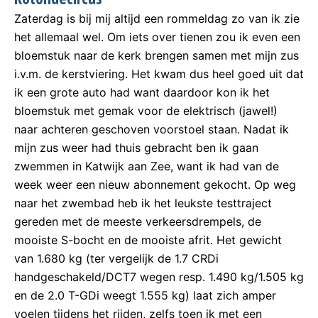
Zaterdag is bij mij altijd een rommeldag zo van ik zie
het allemaal wel. Om iets over tienen zou ik even een
bloemstuk naar de kerk brengen samen met mijn zus
i.v.m. de kerstviering. Het kwam dus heel goed uit dat
ik een grote auto had want daardoor kon ik het
bloemstuk met gemak voor de elektrisch (jawel!)
naar achteren geschoven voorstoel staan. Nadat ik
mijn zus weer had thuis gebracht ben ik gaan
zwemmen in Katwijk aan Zee, want ik had van de
week weer een nieuw abonnement gekocht. Op weg
naar het zwembad heb ik het leukste testtraject
gereden met de meeste verkeersdrempels, de
mooiste S-bocht en de mooiste afrit. Het gewicht
van 1.680 kg (ter vergelijk de 1.7 CRDi
handgeschakeld/DCT7 wegen resp. 1.490 kg/1.505 kg
en de 2.0 T-GDi weegt 1.555 kg) laat zich amper
voelen tijdens het rijden, zelfs toen ik met een