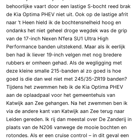
behoorlijke vaart door een lastige S-bocht reed brak
de Kia Optima PHEV niet uit. Ook op de lastige afrit
naar ’t Heen hield ik de bochtensnelheid hoog en
ondanks het niet geheel droge wegdek was de grip
van de 17-inch Nexen N’fera SU1 Ultra High
Performance banden uitstekend. Maar als ik eerlijk
ben had ik liever 19-inch velgen met nog bredere
rubbers er omheen gehad. Als de wegligging met
deze kleine smalle 215-banden al zo goed is hoe
goed is die dan wel niet met 245/35-ZR19 banden?
Tijdens het zwemmen heb ik de Kia Optima PHEV
aan de oplaadpaal voor het gemeentehuis van
Katwijk aan Zee gehangen. Na het zwemmen ben ik
via de andere kant van Katwijk aan Zee terug naar
Leiden gereden. Ik rij dan meestal over De Zanderij in
plaats van de N206 vanwege de mooie bochten en
rotondes. Als er een cruise control – in dit geval een