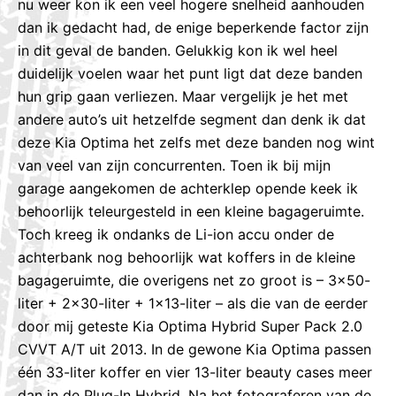
nu weer kon ik een veel hogere snelheid aanhouden
dan ik gedacht had, de enige beperkende factor zijn
in dit geval de banden. Gelukkig kon ik wel heel
duidelijk voelen waar het punt ligt dat deze banden
hun grip gaan verliezen. Maar vergelijk je het met
andere auto’s uit hetzelfde segment dan denk ik dat
deze Kia Optima het zelfs met deze banden nog wint
van veel van zijn concurrenten. Toen ik bij mijn
garage aangekomen de achterklep opende keek ik
behoorlijk teleurgesteld in een kleine bagageruimte.
Toch kreeg ik ondanks de Li-ion accu onder de
achterbank nog behoorlijk wat koffers in de kleine
bagageruimte, die overigens net zo groot is – 3×50-
liter + 2×30-liter + 1×13-liter – als die van de eerder
door mij geteste Kia Optima Hybrid Super Pack 2.0
CVVT A/T uit 2013. In de gewone Kia Optima passen
één 33-liter koffer en vier 13-liter beauty cases meer
dan in de Plug-In Hybrid. Na het fotograferen van de