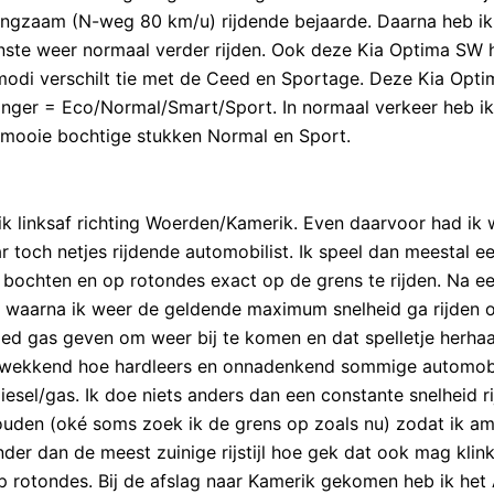
 langzaam (N-weg 80 km/u) rijdende bejaarde. Daarna heb ik
nste weer normaal verder rijden. Ook deze Kia Optima SW 
modi verschilt tie met de Ceed en Sportage. Deze Kia Opt
Stinger = Eco/Normal/Smart/Sport. In normaal verkeer heb ik
p mooie bochtige stukken Normal en Sport.
k linksaf richting Woerden/Kamerik. Even daarvoor had ik 
 toch netjes rijdende automobilist. Ik speel dan meestal e
n bochten en op rotondes exact op de grens te rijden. Na e
or waarna ik weer de geldende maximum snelheid ga rijden 
oed gas geven om weer bij te komen en dat spelletje herhaa
ingwekkend hoe hardleers en onnadenkend sommige automobi
diesel/gas. Ik doe niets anders dan een constante snelheid r
houden (oké soms zoek ik de grens op zoals nu) zodat ik a
nder dan de meest zuinige rijstijl hoe gek dat ook mag klin
 op rotondes. Bij de afslag naar Kamerik gekomen heb ik he