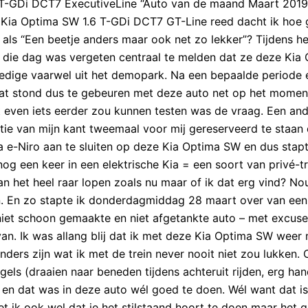
 T-GDi DCT7 ExecutiveLine “Auto van de maand Maart 2019
 Kia Optima SW 1.6 T-GDi DCT7 GT-Line reed dacht ik hoe 
als “Een beetje anders maar ook net zo lekker”? Tijdens he
s die dag was vergeten centraal te melden dat ze deze Kia
dige vaarwel uit het demopark. Na een bepaalde periode 
at stond dus te gebeuren met deze auto net op het moment
et even iets eerder zou kunnen testen was de vraag. Een an
tie van mijn kant tweemaal voor mij gereserveerd te staan
 e-Niro aan te sluiten op deze Kia Optima SW en dus stapt 
 nog een keer in een elektrische Kia = een soort van privé-t
n het heel raar lopen zoals nu maar of ik dat erg vind? No
chen. En zo stapte ik donderdagmiddag 28 maart over van ee
iet schoon gemaakte en niet afgetankte auto – met excuse
 van. Ik was allang blij dat ik met deze Kia Optima SW weer 
nders zijn wat ik met de trein never nooit niet zou lukken.
egels (draaien naar beneden tijdens achteruit rijden, erg han
 en dat was in deze auto wél goed te doen. Wél want dat is
et ik ook wel dat je het stilstaand hoort te doen maar het g