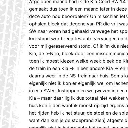
Afgelopen maand had ik de Kia Ceed SW 1.4
gemaakt dus toen ik een maand later in deze
deze auto nou beoordelen? Uh misschien iets 
ophalen bleek dat degene van PR die vrij wa
SW naar voren had gehaald vanwege het spoe
km-stand wordt een testauto vervangen en d
voor mij gereserveerd stond. Of ik ‘m dus ni
Kia, de e-Niro, bleek door een miscommunica
toen ik moest kiezen welke week bleek de Kia
de trein in een Kia -> in een andere Kia -> en
daarna weer in de NS-trein naar huis. Soms ka
eigenlijk niet ik kon er eigenlijk wel om la
in een SWee. Instappen en wegwezen in een n
Kia – maar daar lig ik dus totaal niet wakker
huis kon rijden want ik moest op tijd ergens a
het rijden heb ik het stuur, de stoel en de spi
want dan kun je de stoeprand zien) afgesteld
namelijk niet in iedere auto het geval, nou we