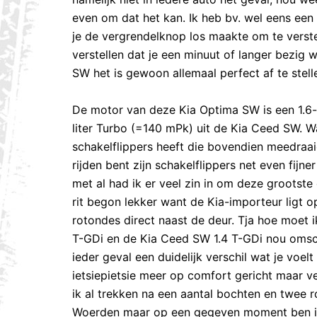
even om dat het kan. Ik heb bv. wel eens een
je de vergrendelknop los maakte om te verstel
verstellen dat je een minuut of langer bezig 
SW het is gewoon allemaal perfect af te stell
De motor van deze Kia Optima SW is een 1.6-
liter Turbo (=140 mPk) uit de Kia Ceed SW. Wa
schakelflippers heeft die bovendien meedraaie
rijden bent zijn schakelflippers net even fijn
met al had ik er veel zin in om deze groots
rit begon lekker want de Kia-importeur ligt
rotondes direct naast de deur. Tja hoe moet i
T-GDi en de Kia Ceed SW 1.4 T-GDi nou omschr
ieder geval een duidelijk verschil wat je voel
ietsiepietsie meer op comfort gericht maar v
ik al trekken na een aantal bochten en twee 
Woerden maar op een gegeven moment ben ik 