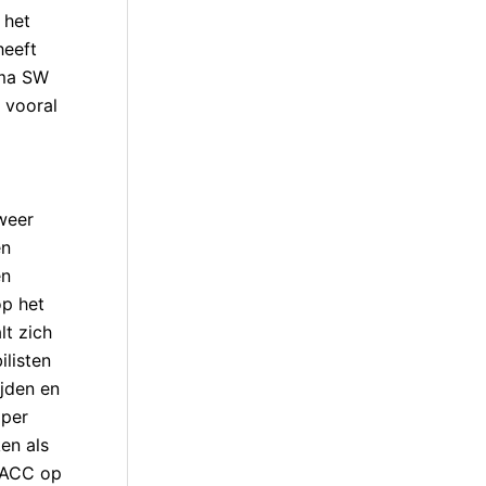
 het
heeft
ima SW
 vooral
weer
en
en
op het
lt zich
listen
ijden en
mper
ken als
t ACC op