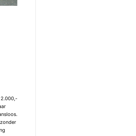
2.000,-
aar
ansloos.
 zonder
ang