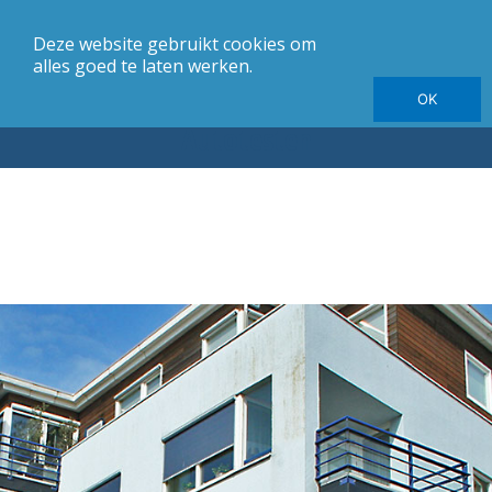
Deze website gebruikt cookies om
merk
Carrosserie
Jaargang
Elektrische autotesten
alles goed te laten werken.
OK
Autotesten