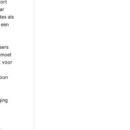
oort
ar
des als
r een
sers
e moet
t voor
woon
ging