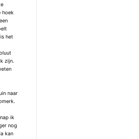
te
e hoek
 een
elt
is het
oluut
k zijn.
weten
uin naar
iomerk.
nap ik
ger nog
ia kan