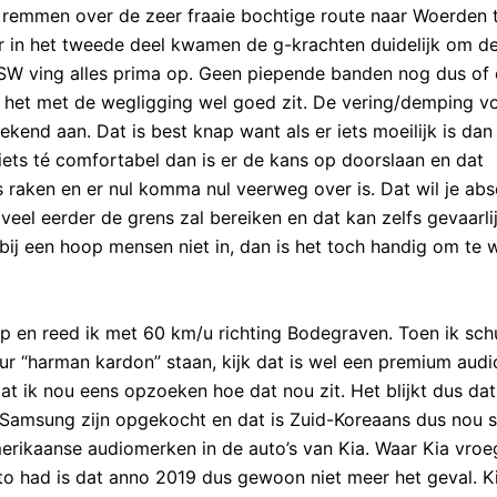
 remmen over de zeer fraaie bochtige route naar Woerden 
ar in het tweede deel kwamen de g-krachten duidelijk om d
 SW ving alles prima op. Geen piepende banden nog dus of
 het met de wegligging wel goed zit. De vering/demping vo
kend aan. Dat is best knap want als er iets moeilijk is dan 
ets té comfortabel dan is er de kans op doorslaan en dat
 raken en er nul komma nul veerweg over is. Dat wil je abs
veel eerder de grens zal bereiken en dat kan zelfs gevaarlij
bij een hoop mensen niet in, dan is het toch handig om te 
p en reed ik met 60 km/u richting Bodegraven. Toen ik sch
ur “harman kardon” staan, kijk dat is wel een premium aud
at ik nou eens opzoeken hoe dat nou zit. Het blijkt dus dat
Samsung zijn opgekocht en dat is Zuid-Koreaans dus nou s
rikaanse audiomerken in de auto’s van Kia. Waar Kia vroe
o had is dat anno 2019 dus gewoon niet meer het geval. K