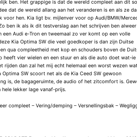
lijk ben. Het grappige is dat de wereld compleet aan dit s
ee dat de wereld allang aan het veranderen is en als ze da
k voor hen. Kia ligt bv. mijlenver voor op Audi/BMW/Merce
 Zo ben ik als ik dit testverslag aan het schrijven ben alwee
van een Audi e-Tron en tweemaal zo ver komt op een volle
 deze Kia Optima SW die veel goedkoper is dan zijn Duitse
 en qua compleetheid met kop en schouders boven de Duit
o heeft vier wielen en een stuur en als die auto doet wat-i
et rijden dan zal het mij echt helemaal een worst wezen wa
ia Optima SW scoort net als de Kia Ceed SW gewoon
g is, de bagageruimte, de audio of het zitcomfort is. Ge
hele lekker lage vanaf-prijs.
er compleet – Vering/demping – Versnellingsbak – Weglig