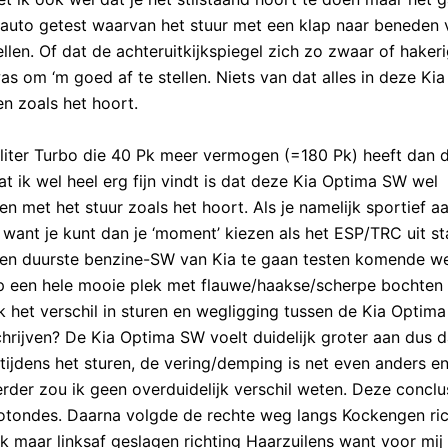
 auto getest waarvan het stuur met een klap naar beneden v
len. Of dat de achteruitkijkspiegel zich zo zwaar of hakerig
was om ‘m goed af te stellen. Niets van dat alles in deze Ki
en zoals het hoort.
liter Turbo die 40 Pk meer vermogen (=180 Pk) heeft dan d
t ik wel heel erg fijn vindt is dat deze Kia Optima SW wel
n met het stuur zoals het hoort. Als je namelijk sportief a
er want je kunt dan je ‘moment’ kiezen als het ESP/TRC uit st
te en duurste benzine-SW van Kia te gaan testen komende w
 op een hele mooie plek met flauwe/haakse/scherpe bochten
k het verschil in sturen en wegligging tussen de Kia Optima
ijven? De Kia Optima SW voelt duidelijk groter aan dus da
t tijdens het sturen, de vering/demping is net even anders e
erder zou ik geen overduidelijk verschil weten. Deze conclu
rotondes. Daarna volgde de rechte weg langs Kockengen ric
maar linksaf geslagen richting Haarzuilens want voor mij