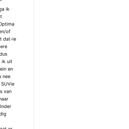
”
ga ik
t
 Optima
en/of
 dat-ie
dere
 dus
ik uit
rein en
u nee
n SUVie
s van
naar
 Onder
dig
aat er