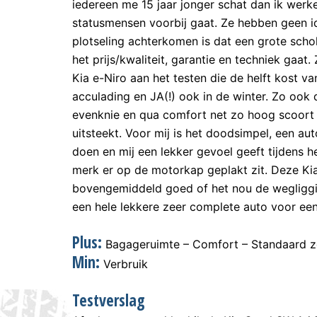
iedereen me 15 jaar jonger schat dan ik werke
statusmensen voorbij gaat. Ze hebben geen id
plotseling achterkomen is dat een grote scho
het prijs/kwaliteit, garantie en techniek gaat.
Kia e-Niro aan het testen die de helft kost 
acculading en JA(!) ook in de winter. Zo ook
evenknie en qua comfort net zo hoog scoort
uitsteekt. Voor mij is het doodsimpel, een aut
doen en mij een lekker gevoel geeft tijdens h
merk er op de motorkap geplakt zit. Deze K
bovengemiddeld goed of het nou de wegliggin
een hele lekkere zeer complete auto voor een 
Plus:
Bagageruimte – Comfort – Standaard ze
Min:
Verbruik
Testverslag