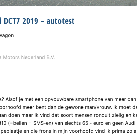
i DCT7 2019 – autotest
nwagon
 Motors Nederland B.V.
? Alsof je met een opvouwbare smartphone van meer dan 
-voorhoofd meer bent dan de gewone man/vrouw. Ik moet d
s aan doen maar ik vind dat soort mensen ronduit zielig en k
10 (=bellen + SMS-en) van slechts 65,- euro en geen Audi
peplaatje en die frons in mijn voorhoofd vind ik prima zol