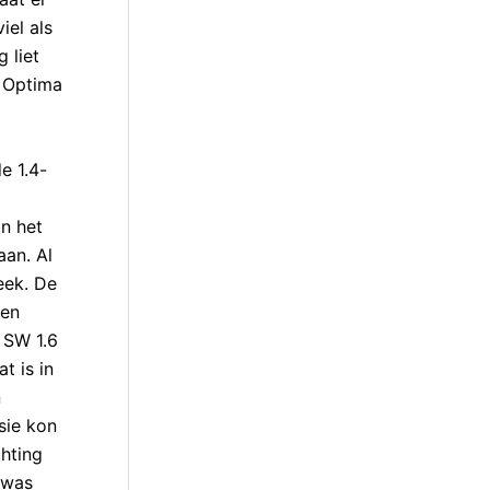
iel als
 liet
a Optima
e 1.4-
an het
aan. Al
eek. De
 en
 SW 1.6
t is in
n
sie kon
hting
 was