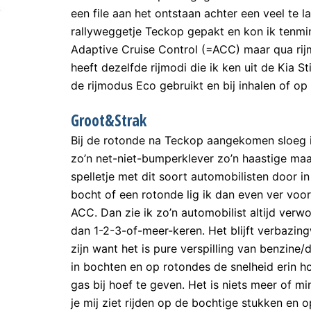
een file aan het ontstaan achter een veel te
rallyweggetje Teckop gepakt en kon ik tenmi
Adaptive Cruise Control (=ACC) maar qua rij
heeft dezelfde rijmodi die ik ken uit de Kia 
de rijmodus Eco gebruikt en bij inhalen of o
Groot&Strak
Bij de rotonde na Teckop aangekomen sloeg i
zo’n net-niet-bumperklever zo’n haastige maar
spelletje met dit soort automobilisten door i
bocht of een rotonde lig ik dan even ver vo
ACC. Dan zie ik zo’n automobilist altijd verw
dan 1-2-3-of-meer-keren. Het blijft verbaz
zijn want het is pure verspilling van benzine/
in bochten en op rotondes de snelheid erin 
gas bij hoef te geven. Het is niets meer of mi
je mij ziet rijden op de bochtige stukken en