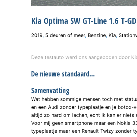
Kia Optima SW GT-Line 1.6 T-GD
2019
,
5 deuren of meer
,
Benzine
,
Kia
,
Statio
Deze testauto werd ons aangeboden door Kia
De nieuwe standaard…
Samenvatting
Wat hebben sommige mensen toch met status
en een Audi zonder typeplaatje en je botox
altijd zo hard om lachen, echt ik kan er niet
Voor mij geen smartphone maar een Nokia 33
typeplaatje maar een Renault Twizy zonder ty