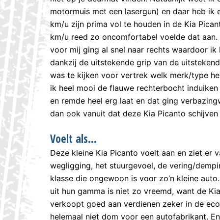
motormuis met een lasergun) en daar heb ik 
km/u zijn prima vol te houden in de Kia Picant
km/u reed zo oncomfortabel voelde dat aan. 
voor mij ging al snel naar rechts waardoor i
dankzij de uitstekende grip van de uitsteke
was te kijken voor vertrek welk merk/type het
ik heel mooi de flauwe rechterbocht induiken 
en remde heel erg laat en dat ging verbazin
dan ook vanuit dat deze Kia Picanto schijven
Voelt als…
Deze kleine Kia Picanto voelt aan en ziet er va
wegligging, het stuurgevoel, de vering/dempin
klasse die ongewoon is voor zo’n kleine auto.
uit hun gamma is niet zo vreemd, want de Kia 
verkoopt goed aan verdienen zeker in de eco
helemaal niet dom voor een autofabrikant. En