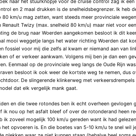
oek naar het stuurknopje voor de cruise control zag ik een
ntrol en 2 maal drukken is de snelheidsbegrenzer. Ik heb d
 op 80 km/u mag zetten, want steeds meer provinciale wege
 Renault Twizy (max. snelheid 80 km/u) maar niet voor ee
chting de brug naar Woerden aangekomen besloot ik dit kee
mal mooi weggetje langs het water richting Woerden dat ko
n fossiel voor mij die zelfs al kwam er niemand aan van lin
kijken of er verkeer aankwam. Volgens mij ben je dan een ge
ren. Eenmaal op de provinciale weg langs de Oude Rijn was
egraven besloot ik ook weer de kortste weg te nemen, dus o
echtdoor. De slingerende klinkerweg met verkeersdrempels
model dat elk vergelijk mank gaat.
ijden en die twee rotondes ben ik echt overheen gevlogen
f ik nou op het asfalt bleef of over de rotonderand heen re
b ik zoveel mogelijk 100 km/u gereden want ik had gelezen
n het opvoeren is. En die boetes van 5-10 km/u te snel wil j
k de plekken waar ze niet kunnen staan (behalve heel soms e