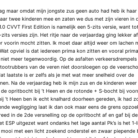
ag maar omdat mijn jongste zus geen auto had heb ik haar
aar twee kinderen mee en zaten we dus met zijn vieren in 
1.0 CVVT First Edition is namelijk een 5-zits versie, want to
5-zits versies zijn. Het ritje naar de verjaardag ging lekker a
r voorin mocht zitten. Ik moet daar altijd weer om lachen 
Wat opviel is dat iedereen prima kon zitten en vooral prima
dus niet meer tegenwoordig. Op de asfalten verkeersdrempels
stootrubbers van de veren niet doorsloegen op de veerscho
t laatste is er zelfs als je met wat meer snelheid over de
nen. Na de verjaardag heb ik mijn zus en de kinderen weer 
 de opritbocht bij ’t Heen en de rotonde + S-bocht bij voor
j ’t Heen ben ik echt knalhard doorheen gereden, ik had zo
ekende wegligging laat ik dan ook maar eens de grens opzo
 reed in de 2de versnelling op de opritbocht af en gaf bij d
 ESP uitgezet want ondanks het lage aantal Pk’s is het 1-li
el mooi met een licht zoekend onderstel en zwaar piepende