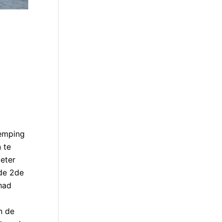
demping
 te
eter
 de 2de
had
n de