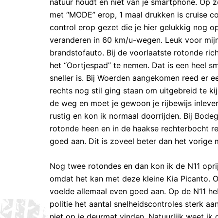
natuur houdt en niet van je smartphone. Op z
met “MODE” erop, 1 maal drukken is cruise co
control erop gezet die je hier gelukkig nog
veranderen in 60 km/u-wegen. Leuk voor mijn
brandstofauto. Bij de voorlaatste rotonde ri
het “Oortjespad” te nemen. Dat is een heel s
sneller is. Bij Woerden aangekomen reed er ee
rechts nog stil ging staan om uitgebreid te 
de weg en moet je gewoon je rijbewijs inleve
rustig en kon ik normaal doorrijden. Bij Bod
rotonde heen en in de haakse rechterbocht r
goed aan. Dit is zoveel beter dan het vorige 
Nog twee rotondes en dan kon ik de N11 opr
omdat het kan met deze kleine Kia Picanto. O
voelde allemaal even goed aan. Op de N11 he
politie het aantal snelheidscontroles sterk aa
niet op je deurmat vinden. Natuurlijk weet i