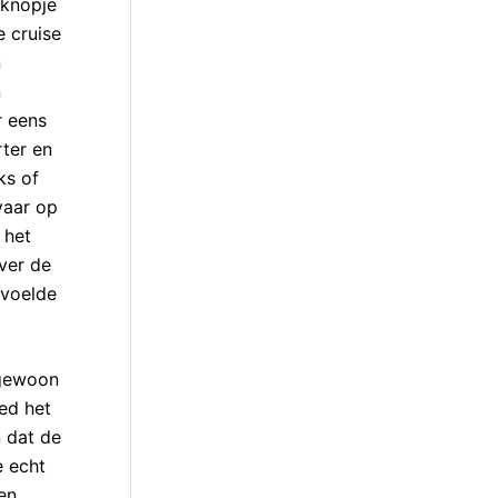
 knopje
e cruise
n
n
r eens
rter en
ks of
vaar op
 het
ver de
 voelde
 gewoon
ed het
 dat de
e echt
en