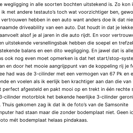
e wegligging in alle soorten bochten uitstekend is. Zo kon 
ar ik met andere testauto’s toch wat voorzichtiger ben, ge
vertrouwen hebben in een auto want anders doe ik dat nie
aamde driveability van een auto. Dat houdt in dat je lekke
aanvoelt alsof je al jaren in die auto rijdt. En voor vertrouw
en uitstekende versnellingsbak hebben die soepel en trefze
stekende balans en een dito wegligging. En jawel dat is all
wens ook nog even moet opmerken is dat het start/stop-sys
an en door het mooie aangrijppunt van de koppeling rij je f
 mee had was de 3-cilinder met een vermogen van 67 Pk en 
de en voelen als ik eerlijk ben krachtiger aan dan die van
 perfect afgesteld en pakt mooi op en trekt in één rechte 
 3-cilinder motorblok het bekende heerlijke 3-cilinder gero
k. Thuis gekomen zag ik dat ik de foto’s van de Samsonite
mputer had staan maar die zonder bodemplaat niet. Geen i
 foto mét bodemplaat helaas pindakaas.