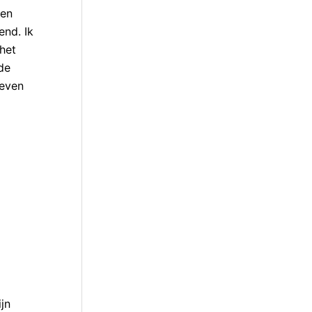
een
end. Ik
het
de
 even
jn