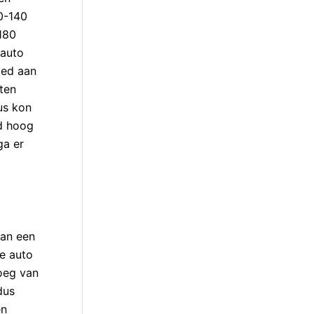
0-140
 180
 auto
oed aan
ten
us kon
id hoog
ga er
van een
te auto
noeg van
dus
en