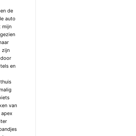
 en de
de auto
t mijn
fgezien
maar
 zijn
 door
tels en
thuis
malig
iets
eken van
e apex
ter
 bandjes