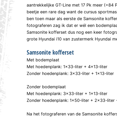
aantrekkelijke GT-Line met 17 Pk meer (=84 
beetje een rare dag want de cursus sportmas
ben toen maar als eerste de Samsonite koffer
fotograferen zag ik dat er wél een bodemplaa
Samsonite kofferset dus nog een keer fotogr
grote Hyundai i10 van zustermerk Hyundai me
Samsonite kofferset
Met bodemplaat
Met hoedenplank: 1×33-liter + 4×13-liter
Zonder hoedenplank: 3×33-liter + 1×13-liter
Zonder bodemplaat
Met hoedenplank: 3×33-liter + 1×13-liter
Zonder hoedenplank: 1×50-liter + 2×33-liter 
Na het fotograferen van de Samsonite koffers