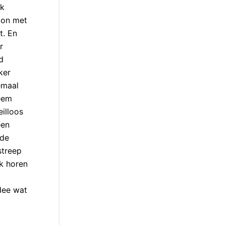
ik
woon met
t. En
r
d
ker
emaal
teem
eilloos
een
 de
streep
nk horen
dee wat