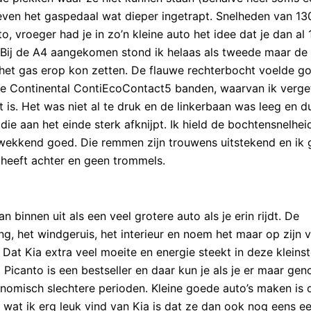
even het gaspedaal wat dieper ingetrapt. Snelheden van 13
o, vroeger had je in zo’n kleine auto het idee dat je dan al
Bij de A4 aangekomen stond ik helaas als tweede maar de
k het gas erop kon zetten. De flauwe rechterbocht voelde g
nde Continental ContiEcoContact5 banden, waarvan ik verge
 is. Het was niet al te druk en de linkerbaan was leeg en d
die aan het einde sterk afknijpt. Ik hield de bochtensnelhe
gwekkend goed. Die remmen zijn trouwens uitstekend en ik 
 heeft achter en geen trommels.
n binnen uit als een veel grotere auto als je erin rijdt. De
g, het windgeruis, het interieur en noem het maar op zijn 
 Dat Kia extra veel moeite en energie steekt in deze kleins
Picanto is een bestseller en daar kun je als je er maar ge
nomisch slechtere perioden. Kleine goede auto’s maken is 
 wat ik erg leuk vind van Kia is dat ze dan ook nog eens e