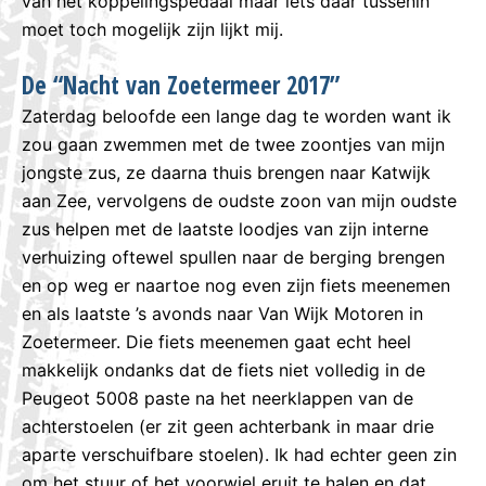
van het koppelingspedaal maar iets daar tussenin
moet toch mogelijk zijn lijkt mij.
De “Nacht van Zoetermeer 2017”
Zaterdag beloofde een lange dag te worden want ik
zou gaan zwemmen met de twee zoontjes van mijn
jongste zus, ze daarna thuis brengen naar Katwijk
aan Zee, vervolgens de oudste zoon van mijn oudste
zus helpen met de laatste loodjes van zijn interne
verhuizing oftewel spullen naar de berging brengen
en op weg er naartoe nog even zijn fiets meenemen
en als laatste ’s avonds naar Van Wijk Motoren in
Zoetermeer. Die fiets meenemen gaat echt heel
makkelijk ondanks dat de fiets niet volledig in de
Peugeot 5008 paste na het neerklappen van de
achterstoelen (er zit geen achterbank in maar drie
aparte verschuifbare stoelen). Ik had echter geen zin
om het stuur of het voorwiel eruit te halen en dat