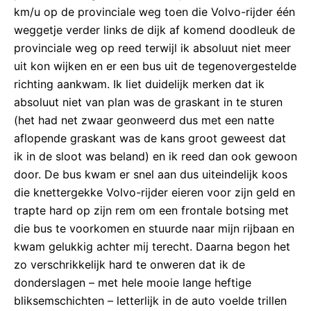
km/u op de provinciale weg toen die Volvo-rijder één
weggetje verder links de dijk af komend doodleuk de
provinciale weg op reed terwijl ik absoluut niet meer
uit kon wijken en er een bus uit de tegenovergestelde
richting aankwam. Ik liet duidelijk merken dat ik
absoluut niet van plan was de graskant in te sturen
(het had net zwaar geonweerd dus met een natte
aflopende graskant was de kans groot geweest dat
ik in de sloot was beland) en ik reed dan ook gewoon
door. De bus kwam er snel aan dus uiteindelijk koos
die knettergekke Volvo-rijder eieren voor zijn geld en
trapte hard op zijn rem om een frontale botsing met
die bus te voorkomen en stuurde naar mijn rijbaan en
kwam gelukkig achter mij terecht. Daarna begon het
zo verschrikkelijk hard te onweren dat ik de
donderslagen – met hele mooie lange heftige
bliksemschichten – letterlijk in de auto voelde trillen