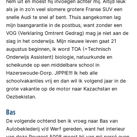
hem uit en moest hij invoegen achter mij. Altijd leuk
als je in zo’n veel slomere grotere Franse SUV een
snelle Audi te snel af bent. Thuis aangekomen lag
mijn baangarantie in de postbus, want zonder een
VOG (Verklaring Omtrent Gedrag) mag je niet aan de
slag in het onderwijs. Mijn nieuwe leven gaat 21
augustus beginnen, ik word TOA (=Technisch
Onderwijs Assistent) biologie, natuurkunde en
scheikunde op een middelbare school in
Hazerswoude-Dorp. JIPPIE!!! Ik heb alle
schoolvakanties vrij en dan wil ik volgend jaar in de
grote vakantie op de motor naar Kazachstan en
Oezbekistan.
Bas
De volgende ochtend ben ik vroeg naar Bas van
Autobeklederij v/d Werf gereden, want het interieur
van deze Peugeot 5008 moest hij van mij persé even