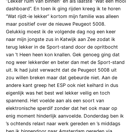
“Lekker ruim van binnen” en als laatste “Wat een mooi
dashboard”. En toen ik ging rijden kreeg ik te horen
“Wat rijdt-ie lekker” kortom mijn familie was alleen
maar positief over de nieuwe Peugeot 5008.
Gelukkig moest ik de volgende dag nog een keer
naar mijn jongste zus in Katwijk aan Zee zodat ik
terug lekker in de Sport-stand door de opritbocht
van ’t Heen heen kon knallen. Gek genoeg ging dat
nog weer lekkerder en beter dan met de Sport-stand
uit. Ik had juist verwacht dat de Peugeot 5008 uit
zou willen breken maar dat gebeurde niet. Aan de
andere kant greep het ESP ook niet keihard in dus
eigenlijk was het best wel lekker veilig en toch
spannend. Het voelde aan als een soort van
elektronische sperdif zonder dat het ook maar op
enig moment hinderlijk aanvoelde. Donderdag ben ik
’s ochtends relaxt naar werk gereden en ’s middags
ben ik binnendoor naar Amsterdam gereden via