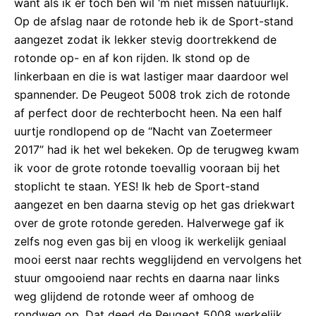
want als ik er toch ben wil ‘m niet missen natuurlijk.
Op de afslag naar de rotonde heb ik de Sport-stand
aangezet zodat ik lekker stevig doortrekkend de
rotonde op- en af kon rijden. Ik stond op de
linkerbaan en die is wat lastiger maar daardoor wel
spannender. De Peugeot 5008 trok zich de rotonde
af perfect door de rechterbocht heen. Na een half
uurtje rondlopend op de “Nacht van Zoetermeer
2017” had ik het wel bekeken. Op de terugweg kwam
ik voor de grote rotonde toevallig vooraan bij het
stoplicht te staan. YES! Ik heb de Sport-stand
aangezet en ben daarna stevig op het gas driekwart
over de grote rotonde gereden. Halverwege gaf ik
zelfs nog even gas bij en vloog ik werkelijk geniaal
mooi eerst naar rechts wegglijdend en vervolgens het
stuur omgooiend naar rechts en daarna naar links
weg glijdend de rotonde weer af omhoog de
rondweg op. Dat deed de Peugeot 5008 werkelijk