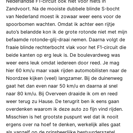
Nederlandse F1-circuit ook niet voor niets in
Zandvoort. Na de mooiste dubbele blinde S-bocht
van Nederland moest ik zowaar weer eens voor de
spoorbomen wachten. Omdat ik achter een rijtje
auto’s belandde kon ik de grote rotonde niet met mijn
befaamde rotonde-glij-draai nemen. Daarna volgt de
fraaie blinde rechterbocht vlak voor het F1-circuit die
beide kanten op erg leuk is. De boulevardweg was
weer eens leuk omdat iedereen door reed. Je mag
hier 60 km/u maar vaak rijden automobilisten naar de
Noordzee kijken (veel) langzamer. Bij de duinenweg
gaat het dan even naar 50 km/u en daarna al snel
naar 80 km/u. Bij Overveen draaide ik om en reed
weer terug zu Hause. De terugrit ben ik eens gaan
overdenken waarom ik deze auto zo fijn vind rijden.
Misschien is het grootste puspunt wel dat ik nooit
ergens over na hoef te denken, werkelijk alles gaat
als vanzelf op de prinsheerlijke bestuurderszetel.