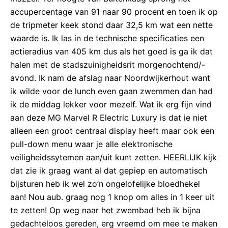
accupercentage van 91 naar 90 procent en toen ik op
de tripmeter keek stond daar 32,5 km wat een nette
waarde is. Ik las in de technische specificaties een
actieradius van 405 km dus als het goed is ga ik dat
halen met de stadszuinigheidsrit morgenochtend/-
avond. Ik nam de afslag naar Noordwijkerhout want
ik wilde voor de lunch even gaan zwemmen dan had
ik de middag lekker voor mezelf. Wat ik erg fijn vind
aan deze MG Marvel R Electric Luxury is dat ie niet
alleen een groot centraal display heeft maar ook een
pull-down menu waar je alle elektronische
veiligheidssytemen aan/uit kunt zetten. HEERLIJK kijk
dat zie ik graag want al dat gepiep en automatisch
bijsturen heb ik wel zo’n ongelofelijke bloedhekel
aan! Nou aub. graag nog 1 knop om alles in 1 keer uit
te zetten! Op weg naar het zwembad heb ik bijna
gedachteloos gereden, erg vreemd om mee te maken