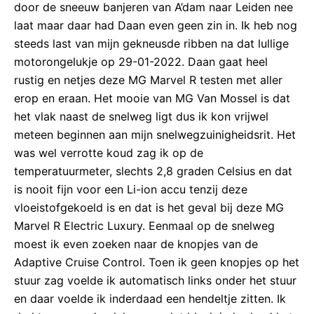
door de sneeuw banjeren van A’dam naar Leiden nee
laat maar daar had Daan even geen zin in. Ik heb nog
steeds last van mijn gekneusde ribben na dat lullige
motorongelukje op 29-01-2022. Daan gaat heel
rustig en netjes deze MG Marvel R testen met aller
erop en eraan. Het mooie van MG Van Mossel is dat
het vlak naast de snelweg ligt dus ik kon vrijwel
meteen beginnen aan mijn snelwegzuinigheidsrit. Het
was wel verrotte koud zag ik op de
temperatuurmeter, slechts 2,8 graden Celsius en dat
is nooit fijn voor een Li-ion accu tenzij deze
vloeistofgekoeld is en dat is het geval bij deze MG
Marvel R Electric Luxury. Eenmaal op de snelweg
moest ik even zoeken naar de knopjes van de
Adaptive Cruise Control. Toen ik geen knopjes op het
stuur zag voelde ik automatisch links onder het stuur
en daar voelde ik inderdaad een hendeltje zitten. Ik