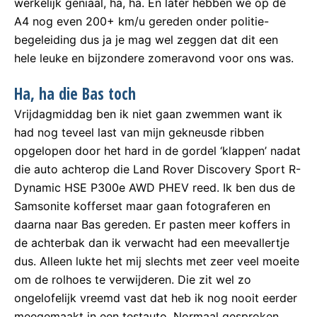
werkelijk geniaal, ha, ha. En later hebben we op de
A4 nog even 200+ km/u gereden onder politie-
begeleiding dus ja je mag wel zeggen dat dit een
hele leuke en bijzondere zomeravond voor ons was.
Ha, ha die Bas toch
Vrijdagmiddag ben ik niet gaan zwemmen want ik
had nog teveel last van mijn gekneusde ribben
opgelopen door het hard in de gordel ‘klappen’ nadat
die auto achterop die Land Rover Discovery Sport R-
Dynamic HSE P300e AWD PHEV reed. Ik ben dus de
Samsonite kofferset maar gaan fotograferen en
daarna naar Bas gereden. Er pasten meer koffers in
de achterbak dan ik verwacht had een meevallertje
dus. Alleen lukte het mij slechts met zeer veel moeite
om de rolhoes te verwijderen. Die zit wel zo
ongelofelijk vreemd vast dat heb ik nog nooit eerder
meegemaakt in een testauto. Normaal gesproken