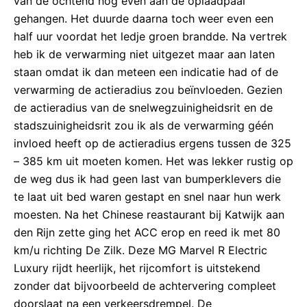
van de ochtend nog even aan de oplaadpaal
gehangen. Het duurde daarna toch weer even een
half uur voordat het ledje groen brandde. Na vertrek
heb ik de verwarming niet uitgezet maar aan laten
staan omdat ik dan meteen een indicatie had of de
verwarming de actieradius zou beïnvloeden. Gezien
de actieradius van de snelwegzuinigheidsrit en de
stadszuinigheidsrit zou ik als de verwarming géén
invloed heeft op de actieradius ergens tussen de 325
– 385 km uit moeten komen. Het was lekker rustig op
de weg dus ik had geen last van bumperklevers die
te laat uit bed waren gestapt en snel naar hun werk
moesten. Na het Chinese reastaurant bij Katwijk aan
den Rijn zette ging het ACC erop en reed ik met 80
km/u richting De Zilk. Deze MG Marvel R Electric
Luxury rijdt heerlijk, het rijcomfort is uitstekend
zonder dat bijvoorbeeld de achtervering compleet
doorslaat na een verkeersdrempel. De