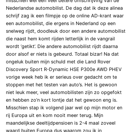
misschien wel een veel betere omschrijving van dé
Nederlandse automobilist. De dag dat ik deze alinea
schrijf zag ik een filmpje op de online AD-krant waar
een automobilist, die ergens in Nederland op een
snelweg rijdt, doodleuk door een andere automobilist
die naast hem komt rijden letterlijk in de vangrail
wordt ‘getikt’. Die andere automobilist rijdt daarna
door alsof er niets is gebeurd. Totaal bizar! Na dat
ongeluk buiten mijn schuld met die Land Rover
Discovery Sport R-Dynamic HSE P300e AWD PHEV
vorige week heb ik er serieus over gedacht om te
stoppen met het testen van auto’s. Het is gewoon
niet leuk meer, veel automobilisten zijn zo opgefokt
en hebben zo’n kort lontje dat het gewoon eng is.
Misschien stap ik volgend jaar wel op mijn motor en
rij Europa uit en kom nooit meer terug. Mijn
maandelijkse deeltijdpensioen is 2-4 maal zoveel
waard buiten Europa dus waarom zou ik in