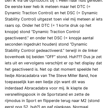
ben ik via de opritbocht bij ’t Heen naar huis gereden.
De eerste keer heb ik meteen maar het DTC (=
Dynamic Traction Control) en het DSC (= Dynamic
Stability Control) uitgezet toen viel mij meteen al iets
raars op. Onder het DTC (= 1 korte druk op het
knopje) stond “Dynamic Traction Control
geactiveerd.” en onder het DSC (= knopje aantal
seconden ingedrukt houden) stond “Dynamic
Stability Control gedeactiveerd.” terwijl in de linker
bovenhoek bij beiden “OFF” stond. Huh??? Dus je zet
iets uit en vervolgens verschijnt er op het display dat
het geactiveerd is. Net op dat moment speelde het
liedje Abracadabra van The Steve Miller Band, hoe
toepasselijk kan een liedje zijn want dit was
inderdaad Abracadabra voor mij. Ik klapte de
versnellingspook in de Sportstand en zette de
rijmodus in Sport en flipperde terug naar M2 (stond
eerst nog S2, huh?) en gaf plankgas. Normaal