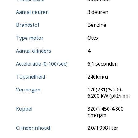
Aantal deuren
3 deuren
Brandstof
Benzine
Type motor
Otto
Aantal cilinders
4
Acceleratie (0-100/sec)
6,1 seconden
Topsnelheid
246km/u
Vermogen
170(231)/5.200-
6.200 kW (pk)/rpm
Koppel
320/1.450-4.800
nm/rpm
Cilinderinhoud
2.0/1.998 liter