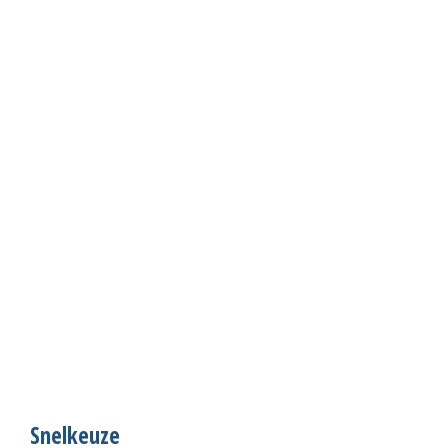
Snelkeuze
S