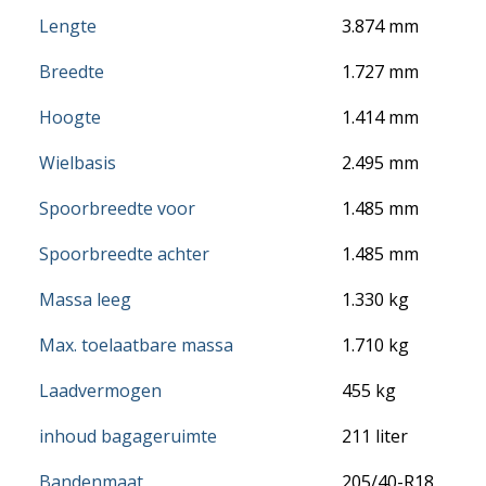
Lengte
3.874 mm
Breedte
1.727 mm
Hoogte
1.414 mm
Wielbasis
2.495 mm
Spoorbreedte voor
1.485 mm
Spoorbreedte achter
1.485 mm
Massa leeg
1.330 kg
Max. toelaatbare massa
1.710 kg
Laadvermogen
455 kg
inhoud bagageruimte
211 liter
Bandenmaat
205/40-R18