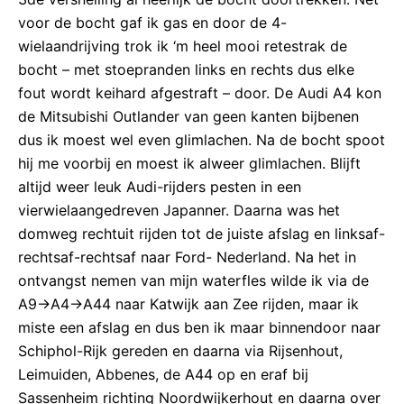
voor de bocht gaf ik gas en door de 4-
wielaandrijving trok ik ‘m heel mooi retestrak de
bocht – met stoepranden links en rechts dus elke
fout wordt keihard afgestraft – door. De Audi A4 kon
de Mitsubishi Outlander van geen kanten bijbenen
dus ik moest wel even glimlachen. Na de bocht spoot
hij me voorbij en moest ik alweer glimlachen. Blijft
altijd weer leuk Audi-rijders pesten in een
vierwielaangedreven Japanner. Daarna was het
domweg rechtuit rijden tot de juiste afslag en linksaf-
rechtsaf-rechtsaf naar Ford- Nederland. Na het in
ontvangst nemen van mijn waterfles wilde ik via de
A9->A4->A44 naar Katwijk aan Zee rijden, maar ik
miste een afslag en dus ben ik maar binnendoor naar
Schiphol-Rijk gereden en daarna via Rijsenhout,
Leimuiden, Abbenes, de A44 op en eraf bij
Sassenheim richting Noordwijkerhout en daarna over