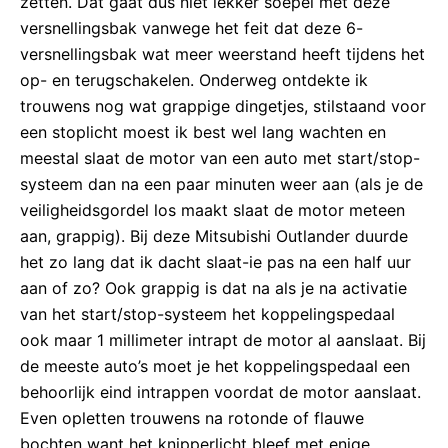
zetten. Dat gaat dus niet lekker soepel met deze
versnellingsbak vanwege het feit dat deze 6-
versnellingsbak wat meer weerstand heeft tijdens het
op- en terugschakelen. Onderweg ontdekte ik
trouwens nog wat grappige dingetjes, stilstaand voor
een stoplicht moest ik best wel lang wachten en
meestal slaat de motor van een auto met start/stop-
systeem dan na een paar minuten weer aan (als je de
veiligheidsgordel los maakt slaat de motor meteen
aan, grappig). Bij deze Mitsubishi Outlander duurde
het zo lang dat ik dacht slaat-ie pas na een half uur
aan of zo? Ook grappig is dat na als je na activatie
van het start/stop-systeem het koppelingspedaal
ook maar 1 millimeter intrapt de motor al aanslaat. Bij
de meeste auto’s moet je het koppelingspedaal een
behoorlijk eind intrappen voordat de motor aanslaat.
Even opletten trouwens na rotonde of flauwe
bochten want het knipperlicht bleef met enige