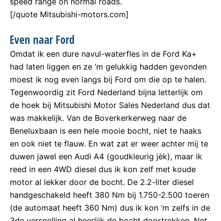
speed range on normal roads.
[/quote Mitsubishi-motors.com]
Even naar Ford
Omdat ik een dure navul-waterfles in de Ford Ka+
had laten liggen en ze ‘m gelukkig hadden gevonden
moest ik nog even langs bij Ford om die op te halen.
Tegenwoordig zit Ford Nederland bijna letterlijk om
de hoek bij Mitsubishi Motor Sales Nederland dus dat
was makkelijk. Van de Boverkerkerweg naar de
Beneluxbaan is een hele mooie bocht, niet te haaks
en ook niet te flauw. En wat zat er weer achter mij te
duwen jawel een Audi A4 (goudkleurig jèk), maar ik
reed in een 4WD diesel dus ik kon zelf met koude
motor al lekker door de bocht. De 2.2-liter diesel
handgeschakeld heeft 380 Nm bij 1.750-2.500 toeren
(de automaat heeft 360 Nm) dus ik kon ‘m zelfs in de
3de versnelling al heerlijk de bocht doortrekken. Net