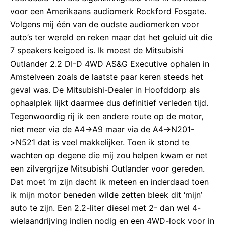
voor een Amerikaans audiomerk Rockford Fosgate.
Volgens mij één van de oudste audiomerken voor
auto’s ter wereld en reken maar dat het geluid uit die
7 speakers keigoed is. Ik moest de Mitsubishi
Outlander 2.2 DI-D 4WD AS&G Executive ophalen in
Amstelveen zoals de laatste paar keren steeds het
geval was. De Mitsubishi-Dealer in Hoofddorp als
ophaalplek lijkt daarmee dus definitief verleden tijd.
Tegenwoordig rij ik een andere route op de motor,
niet meer via de A4->A9 maar via de A4->N201-
>N521 dat is veel makkelijker. Toen ik stond te
wachten op degene die mij zou helpen kwam er net
een zilvergrijze Mitsubishi Outlander voor gereden.
Dat moet ‘m zijn dacht ik meteen en inderdaad toen
ik mijn motor beneden wilde zetten bleek dit ‘mijn’
auto te zijn. Een 2.2-liter diesel met 2- dan wel 4-
wielaandrijving indien nodig en een 4WD-lock voor in