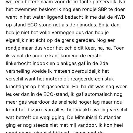
wel een betere naam voor dit irritante patservolk. Na
het zwemmen besloot ik nog een rondje SBP te doen
want in het water liggend bedacht ik me dat de 4WD
op stand ECO stond net als de rijmodus. En ja dan
heb je niet het volle vermogen dus dan heb je
eigenlijk niet écht op de grens gereden. Nog een
rondje maar dus voor het echie dit keer, ha, ha. Toen
ik vanaf de andere kant komend de eerste
linkerbocht indook en plankgas gaf in de 2de
versnelling voelde ik meteen overduidelijk het
verschil want het motorblok reageerde een stuk
krachtiger op het gaspedaal. Ha, ha dit was nog weer
leuker dan in de ECO-stand, ik gaf automatisch nog
meer gas waardoor de snelheid hoger lag maar nou
komt het bizarre van alles, het maakte weinig verschil
wat betreft de wegligging. De Mitsubishi Outlander
ging er nog steeds niet met mij vandoor. Ik kon heel
mooi overal vierwieldriftend – soms met de