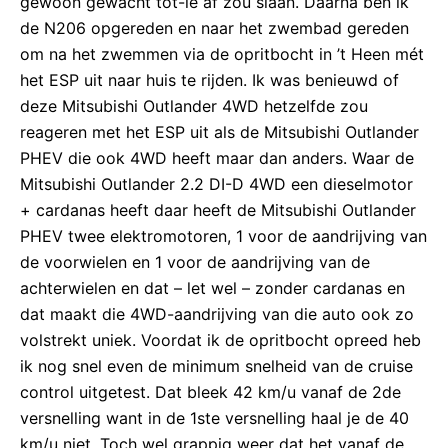
gewoon gewacht tot-ie af zou slaan. Daarna ben ik
de N206 opgereden en naar het zwembad gereden
om na het zwemmen via de opritbocht in ’t Heen mét
het ESP uit naar huis te rijden. Ik was benieuwd of
deze Mitsubishi Outlander 4WD hetzelfde zou
reageren met het ESP uit als de Mitsubishi Outlander
PHEV die ook 4WD heeft maar dan anders. Waar de
Mitsubishi Outlander 2.2 DI-D 4WD een dieselmotor
+ cardanas heeft daar heeft de Mitsubishi Outlander
PHEV twee elektromotoren, 1 voor de aandrijving van
de voorwielen en 1 voor de aandrijving van de
achterwielen en dat – let wel – zonder cardanas en
dat maakt die 4WD-aandrijving van die auto ook zo
volstrekt uniek. Voordat ik de opritbocht opreed heb
ik nog snel even de minimum snelheid van de cruise
control uitgetest. Dat bleek 42 km/u vanaf de 2de
versnelling want in de 1ste versnelling haal je de 40
km/u niet. Toch wel grappig weer dat het vanaf de