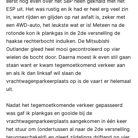
eerst nog even over het SBP heen geknald met het
ESP uit. Het was rustig en ik had er heel erg veel zin
in, want rijden en glijden op nat asfalt is, zeker met
een 4WD-auto, het leukste wat er is! Meteen na de
rotonde kon ik plankgas in de 2de versnelling de
haakse rechterbocht induiken. De Mitsubishi
Outlander gleed heel mooi gecontroleerd op vier
wielen de bocht door. Daarna moest ik even stil gaan
staan want er kwam tegemoetkomend verkeer aan
en als ik dan linksaf wil slaan de
vrachtwagenparkeerplaats op is de vaart er helemaal
uit.
Nadat het tegemoetkomende verkeer gepasseerd
was gaf ik plankgas en gooide bij de
vrachtwagenparkeerplaats aangekomen in één keer
het stuur om (ondertussen al naar de 2de versnelling
teruggeschakeld) en gleed zijdelings driftend op vier