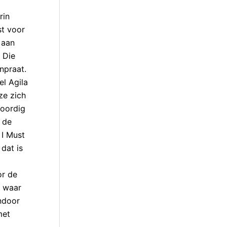
rin
st voor
 aan
 Die
npraat.
el Agila
ze zich
woordig
– de
 I Must
dat is
or de
a waar
endoor
met