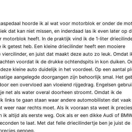
gaspedaal hoorde ik al wat voor motorblok er onder de mo
niek dat kan niet missen, en inderdaad las ik even later op 
r motorblok heeft. In de praktijk vind ik de 1-liter driecilind
ie ik getest heb. Een kleine driecilinder heeft een mooiere
iercilinder, en juist dat maakt deze auto zo leuk. Omdat i
 wachten voordat ik de drukke ochtendspits in kon duiken. 
eze kleine auto duidelijk in het voordeel. Op een aantal p
matige aangelegde doorgangen zijn behoorlijk smal. Het ge
oor een overvloed aan vloeiend rijgedrag. Engelsen gebrui
je net als water overal doorheen stroomt. Omdat ik de
 ik links te gaan staan waar andere automobilisten dat vaak 
ht weer naar rechts moet. Als ik vooraan sta weet ik precie
 ik altijd als eerste weg. Ook als er een dikke Audi of BM
econden te laat. Met dat felle driecilindertje ben je juist de
 precies genoeg.