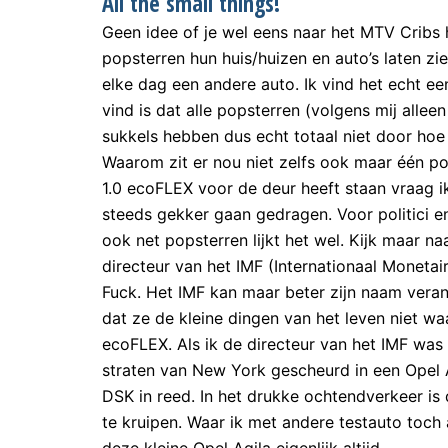
All the small things!
Geen idee of je wel eens naar het MTV Crib
popsterren hun huis/huizen en auto’s laten zie
elke dag een andere auto. Ik vind het echt e
vind is dat alle popsterren (volgens mij alle
sukkels hebben dus echt totaal niet door hoe
Waarom zit er nou niet zelfs ook maar één po
1.0 ecoFLEX voor de deur heeft staan vraag ik 
steeds gekker gaan gedragen. Voor politici e
ook net popsterren lijkt het wel. Kijk maar n
directeur van het IMF (Internationaal Monetai
Fuck. Het IMF kan maar beter zijn naam vera
dat ze de kleine dingen van het leven niet wa
ecoFLEX. Als ik de directeur van het IMF was
straten van New York gescheurd in een Opel 
DSK in reed. In het drukke ochtendverkeer is
te kruipen. Waar ik met andere testauto toch a
deze kleine Opel Agila eigenlijk altijd.