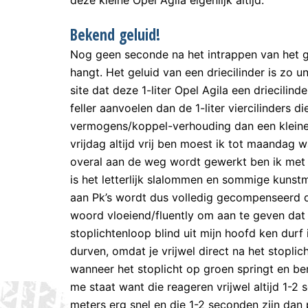
Bekend geluid!
Nog geen seconde na het intrappen van het 
hangt. Het geluid van een driecilinder is zo u
site dat deze 1-liter Opel Agila een driecilinde
feller aanvoelen dan de 1-liter viercilinders d
vermogens/koppel-verhouding dan een kleine v
vrijdag altijd vrij ben moest ik tot maandag
overal aan de weg wordt gewerkt ben ik met d
is het letterlijk slalommen en sommige kunst
aan Pk’s wordt dus volledig gecompenseerd d
woord vloeiend/fluently om aan te geven dat 
stoplichtenloop blind uit mijn hoofd ken durf
durven, omdat je vrijwel direct na het stoplic
wanneer het stoplicht op groen springt en ben
me staat want die reageren vrijwel altijd 1-2 s
meters erg snel en die 1-2 seconden zijn dan