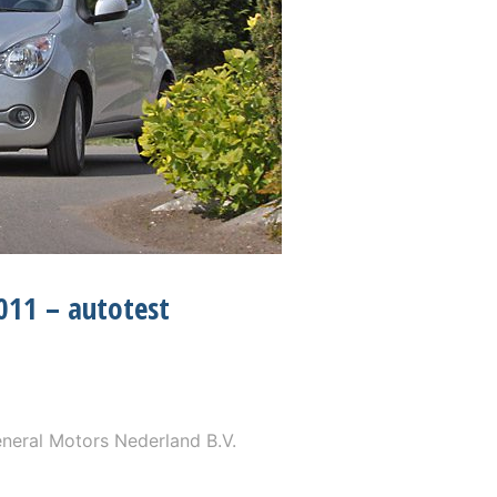
2011 – autotest
eral Motors Nederland B.V.