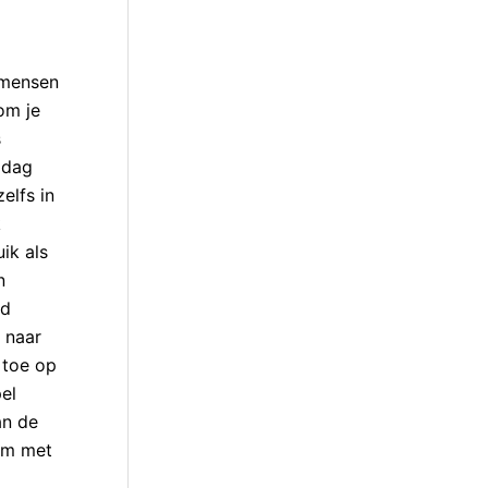
 mensen
om je
s
 dag
elfs in
k
ik als
n
nd
 naar
 toe op
el
an de
 ‘m met