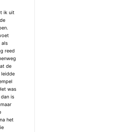
 ik uit
 de
pen.
voet
 als
ng reed
omenweg
dat de
 leidde
rempel
 Het was
 dan is
 maar
e
na het
ie