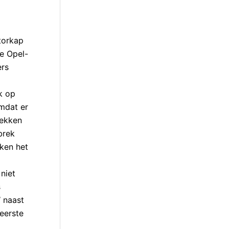
torkap
de Opel-
ers
k op
Omdat er
lekken
brek
ken het
niet
s
W naast
 eerste