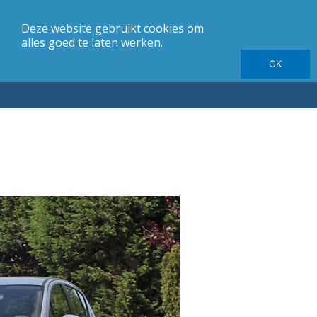
Deze website gebruikt cookies om
merk
Carrosserie
Jaargang
Elektrische autotesten
alles goed te laten werken.
OK
Autotesten