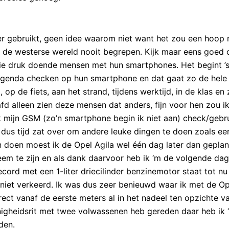
er gebruikt, geen idee waarom niet want het zou een hoop
n de westerse wereld nooit begrepen. Kijk maar eens goed 
ie druk doende mensen met hun smartphones. Het begint ’
 agenda checken op hun smartphone en dat gaat zo de hele
p de fiets, aan het strand, tijdens werktijd, in de klas en z
afd alleen zien deze mensen dat anders, fijn voor hen zou i
 mijn GSM (zo’n smartphone begin ik niet aan) check/gebru
dus tijd zat over om andere leuke dingen te doen zoals ee
en doen moest ik de Opel Agila wel één dag later dan gepla
em te zijn en als dank daarvoor heb ik ‘m de volgende dag
cord met een 1-liter driecilinder benzinemotor staat tot nu
 niet verkeerd. Ik was dus zeer benieuwd waar ik met de Op
ect vanaf de eerste meters al in het nadeel ten opzichte v
inigheidsrit met twee volwassenen heb gereden daar heb ik
den.