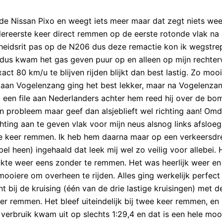
de Nissan Pixo en weegt iets meer maar dat zegt niets weet
llereerste keer direct remmen op de eerste rotonde vlak na
gheidsrit pas op de N206 dus deze remactie kon ik wegstre
 dus kwam het gas geven puur op en alleen op mijn rechter
ct 80 km/u te blijven rijden blijkt dan best lastig. Zo mooi
ot aan Vogelenzang ging het best lekker, maar na Vogelenza
t een file aan Nederlanders achter hem reed hij over de b
en probleem maar geef dan alsjeblieft wel richting aan! Om
ting aan te geven vlak voor mijn neus alsnog links afsloeg
rste keer remmen. Ik heb hem daarna maar op een verkeersd
el heen) ingehaald dat leek mij wel zo veilig voor allebei.
lukte weer eens zonder te remmen. Het was heerlijk weer en
oiere om overheen te rijden. Alles ging werkelijk perfect
t bij de kruising (één van de drie lastige kruisingen) met d
 remmen. Het bleef uiteindelijk bij twee keer remmen, en 
verbruik kwam uit op slechts 1:29,4 en dat is een hele moo