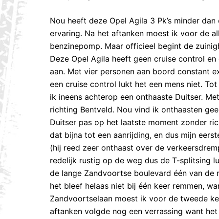
Nou heeft deze Opel Agila 3 Pk’s minder dan 
ervaring. Na het aftanken moest ik voor de a
benzinepomp. Maar officieel begint de zuini
Deze Opel Agila heeft geen cruise control en
aan. Met vier personen aan boord constant exa
een cruise control lukt het een mens niet. T
ik ineens achterop een onthaaste Duitser. Me
richting Bentveld. Nou vind ik onthaasten ge
Duitser pas op het laatste moment zonder rich
dat bijna tot een aanrijding, en dus mijn ee
(hij reed zeer onthaast over de verkeersdremp
redelijk rustig op de weg dus de T-splitsing 
de lange Zandvoortse boulevard één van de mo
het bleef helaas niet bij één keer remmen, wan
Zandvoortselaan moest ik voor de tweede keer
aftanken volgde nog een verrassing want het 