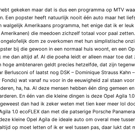
s hebt gekeken maar dat is dus een programma op MTV waa
n. Een popster heeft natuurlijk nooit één auto maar het lief
en walgelijk Amerikaans programma, het enige dat ik er leuk
en Amerikanen) die meedoen zichzelf totaal voor paal zetten.
 ongelofelijk dom ze overkomen met hun simplistische onzi
pster bij die gewoon in een normaal huis woont, en een Op
me dan altijd af. Al die poeha leidt er alleen maar toe dat 
n hoge ambtenaren geldt precies hetzelfde, dat zijn tegen
aar Berlusconi of laatst nog DSK – Dominique Strauss Kahn 
r Fonds) wat vanaf nu voor in de eeuwigheid zal staan voor
nderen, ha, ha. Al deze mensen hebben één ding gemeen en 
arderen. En één van die kleine dingen is deze Opel Agila 1.0
 geweest dan had ik zeker weten met tien keer meer lol do
Agila 1.0 ecoFLEX dan met die patserige Porsche Panamer
 deze kleine Opel Agila de ideale auto om overal mee tuss
ltijd op moet letten of ik er wel tussen pas, daar lukt dat 