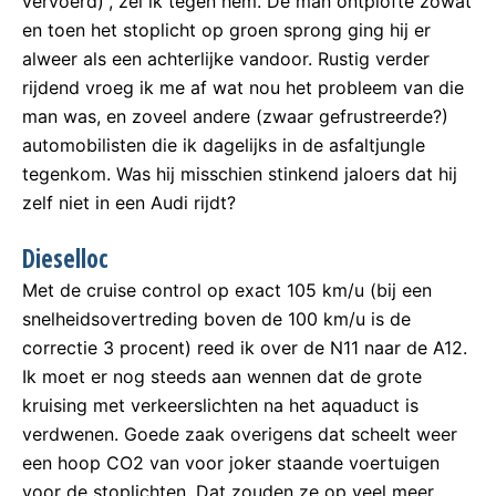
vervoerd)”, zei ik tegen hem. De man ontplofte zowat
en toen het stoplicht op groen sprong ging hij er
alweer als een achterlijke vandoor. Rustig verder
rijdend vroeg ik me af wat nou het probleem van die
man was, en zoveel andere (zwaar gefrustreerde?)
automobilisten die ik dagelijks in de asfaltjungle
tegenkom. Was hij misschien stinkend jaloers dat hij
zelf niet in een Audi rijdt?
Dieselloc
Met de cruise control op exact 105 km/u (bij een
snelheidsovertreding boven de 100 km/u is de
correctie 3 procent) reed ik over de N11 naar de A12.
Ik moet er nog steeds aan wennen dat de grote
kruising met verkeerslichten na het aquaduct is
verdwenen. Goede zaak overigens dat scheelt weer
een hoop CO2 van voor joker staande voertuigen
voor de stoplichten. Dat zouden ze op veel meer