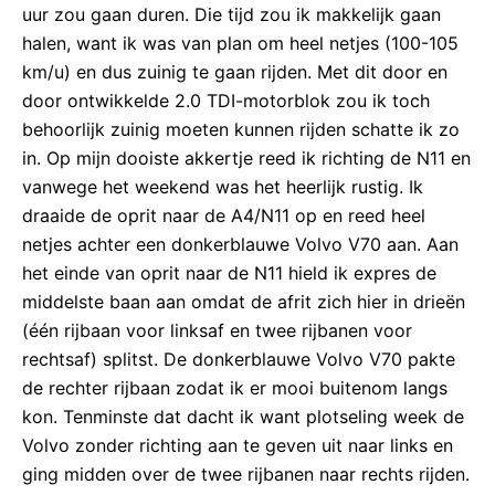
uur zou gaan duren. Die tijd zou ik makkelijk gaan
halen, want ik was van plan om heel netjes (100-105
km/u) en dus zuinig te gaan rijden. Met dit door en
door ontwikkelde 2.0 TDI-motorblok zou ik toch
behoorlijk zuinig moeten kunnen rijden schatte ik zo
in. Op mijn dooiste akkertje reed ik richting de N11 en
vanwege het weekend was het heerlijk rustig. Ik
draaide de oprit naar de A4/N11 op en reed heel
netjes achter een donkerblauwe Volvo V70 aan. Aan
het einde van oprit naar de N11 hield ik expres de
middelste baan aan omdat de afrit zich hier in drieën
(één rijbaan voor linksaf en twee rijbanen voor
rechtsaf) splitst. De donkerblauwe Volvo V70 pakte
de rechter rijbaan zodat ik er mooi buitenom langs
kon. Tenminste dat dacht ik want plotseling week de
Volvo zonder richting aan te geven uit naar links en
ging midden over de twee rijbanen naar rechts rijden.