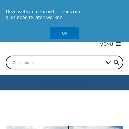
Deze website gebruikt cookies om
alles goed te laten werken.
OK
MENU
Autotesten