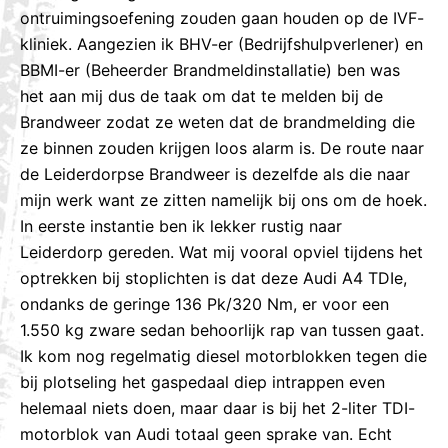
ontruimingsoefening zouden gaan houden op de IVF-
kliniek. Aangezien ik BHV-er (Bedrijfshulpverlener) en
BBMI-er (Beheerder Brandmeldinstallatie) ben was
het aan mij dus de taak om dat te melden bij de
Brandweer zodat ze weten dat de brandmelding die
ze binnen zouden krijgen loos alarm is. De route naar
de Leiderdorpse Brandweer is dezelfde als die naar
mijn werk want ze zitten namelijk bij ons om de hoek.
In eerste instantie ben ik lekker rustig naar
Leiderdorp gereden. Wat mij vooral opviel tijdens het
optrekken bij stoplichten is dat deze Audi A4 TDIe,
ondanks de geringe 136 Pk/320 Nm, er voor een
1.550 kg zware sedan behoorlijk rap van tussen gaat.
Ik kom nog regelmatig diesel motorblokken tegen die
bij plotseling het gaspedaal diep intrappen even
helemaal niets doen, maar daar is bij het 2-liter TDI-
motorblok van Audi totaal geen sprake van. Echt