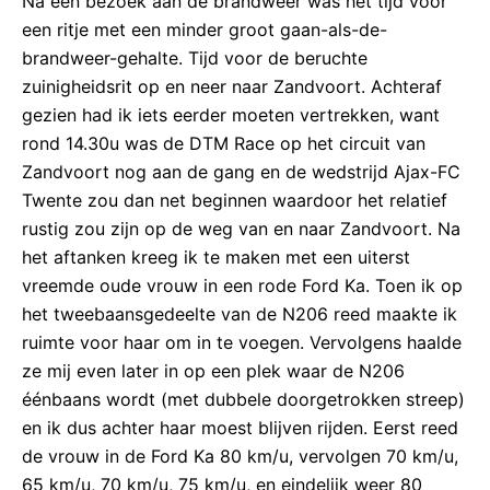
Na een bezoek aan de brandweer was het tijd voor
een ritje met een minder groot gaan-als-de-
brandweer-gehalte. Tijd voor de beruchte
zuinigheidsrit op en neer naar Zandvoort. Achteraf
gezien had ik iets eerder moeten vertrekken, want
rond 14.30u was de DTM Race op het circuit van
Zandvoort nog aan de gang en de wedstrijd Ajax-FC
Twente zou dan net beginnen waardoor het relatief
rustig zou zijn op de weg van en naar Zandvoort. Na
het aftanken kreeg ik te maken met een uiterst
vreemde oude vrouw in een rode Ford Ka. Toen ik op
het tweebaansgedeelte van de N206 reed maakte ik
ruimte voor haar om in te voegen. Vervolgens haalde
ze mij even later in op een plek waar de N206
éénbaans wordt (met dubbele doorgetrokken streep)
en ik dus achter haar moest blijven rijden. Eerst reed
de vrouw in de Ford Ka 80 km/u, vervolgen 70 km/u,
65 km/u, 70 km/u, 75 km/u, en eindelijk weer 80