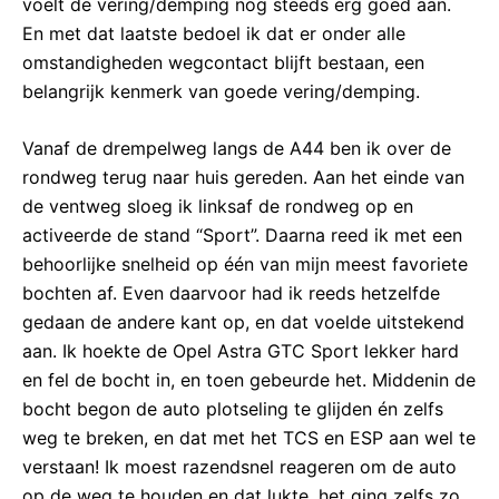
voelt de vering/demping nog steeds erg goed aan.
En met dat laatste bedoel ik dat er onder alle
omstandigheden wegcontact blijft bestaan, een
belangrijk kenmerk van goede vering/demping.
Vanaf de drempelweg langs de A44 ben ik over de
rondweg terug naar huis gereden. Aan het einde van
de ventweg sloeg ik linksaf de rondweg op en
activeerde de stand “Sport”. Daarna reed ik met een
behoorlijke snelheid op één van mijn meest favoriete
bochten af. Even daarvoor had ik reeds hetzelfde
gedaan de andere kant op, en dat voelde uitstekend
aan. Ik hoekte de Opel Astra GTC Sport lekker hard
en fel de bocht in, en toen gebeurde het. Middenin de
bocht begon de auto plotseling te glijden én zelfs
weg te breken, en dat met het TCS en ESP aan wel te
verstaan! Ik moest razendsnel reageren om de auto
op de weg te houden en dat lukte, het ging zelfs zo