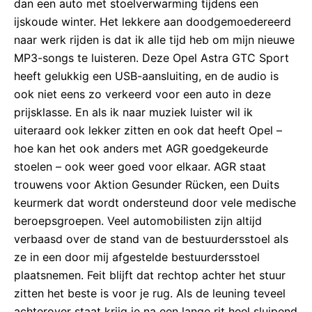
dan een auto met stoelverwarming tijdens een
ijskoude winter. Het lekkere aan doodgemoedereerd
naar werk rijden is dat ik alle tijd heb om mijn nieuwe
MP3-songs te luisteren. Deze Opel Astra GTC Sport
heeft gelukkig een USB-aansluiting, en de audio is
ook niet eens zo verkeerd voor een auto in deze
prijsklasse. En als ik naar muziek luister wil ik
uiteraard ook lekker zitten en ook dat heeft Opel –
hoe kan het ook anders met AGR goedgekeurde
stoelen – ook weer goed voor elkaar. AGR staat
trouwens voor Aktion Gesunder Rücken, een Duits
keurmerk dat wordt ondersteund door vele medische
beroepsgroepen. Veel automobilisten zijn altijd
verbaasd over de stand van de bestuurdersstoel als
ze in een door mij afgestelde bestuurdersstoel
plaatsnemen. Feit blijft dat rechtop achter het stuur
zitten het beste is voor je rug. Als de leuning teveel
achterover staat krijg je na een lange rit heel sluipend