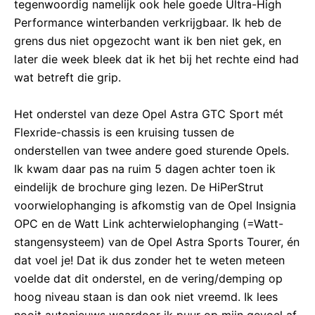
tegenwoordig namelijk ook hele goede Ultra-High
Performance winterbanden verkrijgbaar. Ik heb de
grens dus niet opgezocht want ik ben niet gek, en
later die week bleek dat ik het bij het rechte eind had
wat betreft die grip.
Het onderstel van deze Opel Astra GTC Sport mét
Flexride-chassis is een kruising tussen de
onderstellen van twee andere goed sturende Opels.
Ik kwam daar pas na ruim 5 dagen achter toen ik
eindelijk de brochure ging lezen. De HiPerStrut
voorwielophanging is afkomstig van de Opel Insignia
OPC en de Watt Link achterwielophanging (=Watt-
stangensysteem) van de Opel Astra Sports Tourer, én
dat voel je! Dat ik dus zonder het te weten meteen
voelde dat dit onderstel, en de vering/demping op
hoog niveau staan is dan ook niet vreemd. Ik lees
nooit autonieuws waardoor ik puur op mijn gevoel af