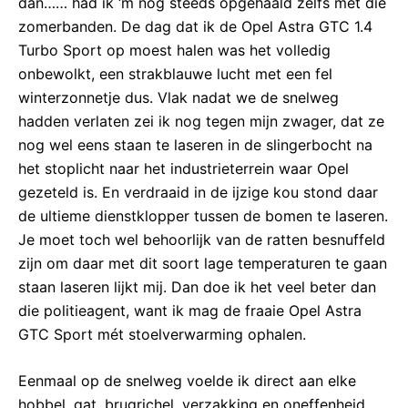
dan…… had ik ‘m nog steeds opgehaald zelfs met die
zomerbanden. De dag dat ik de Opel Astra GTC 1.4
Turbo Sport op moest halen was het volledig
onbewolkt, een strakblauwe lucht met een fel
winterzonnetje dus. Vlak nadat we de snelweg
hadden verlaten zei ik nog tegen mijn zwager, dat ze
nog wel eens staan te laseren in de slingerbocht na
het stoplicht naar het industrieterrein waar Opel
gezeteld is. En verdraaid in de ijzige kou stond daar
de ultieme dienstklopper tussen de bomen te laseren.
Je moet toch wel behoorlijk van de ratten besnuffeld
zijn om daar met dit soort lage temperaturen te gaan
staan laseren lijkt mij. Dan doe ik het veel beter dan
die politieagent, want ik mag de fraaie Opel Astra
GTC Sport mét stoelverwarming ophalen.
Eenmaal op de snelweg voelde ik direct aan elke
hobbel, gat, brugrichel, verzakking en oneffenheid