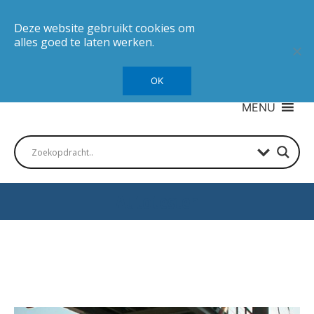
Deze website gebruikt cookies om
alles goed te laten werken.
OK
MENU
Autotesten