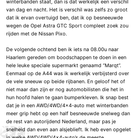
winterbanden staat, dan is dat werkelijk een verschil
van dag en nacht. Het is verschil was zelfs zo groot
dat ik ervan overtuigd ben, dat ik op besneeuwde
wegen de Opel Astra GTC Sport compleet zoek zou
rijden met de Nissan Pixo.
De volgende ochtend ben ik iets na 08.00u naar
Haarlem gereden om boodschappen te doen in een
hele leuke speciale supermarkt genaamd “Marqt”.
Eenmaal op de A44 was ik werkelijk verbijsterd over
de vele sneeuw op beide rijbanen. En geloof het of
niet maar dan zijn er nog automobilisten die het in
hun hoofd halen te gaan bumperkleven. Ik snap best
dat je in een AWD/4WD/4×4-auto met winterbanden
meer grip hebt op een half besneeuwde snelweg dan
de rest van autorijdend Nederland, maar pas je
snelheid dan even aan alsjeblieft. Ik heb even opgelet
in welke AWD/4WD/4×4-auto’s de meeste